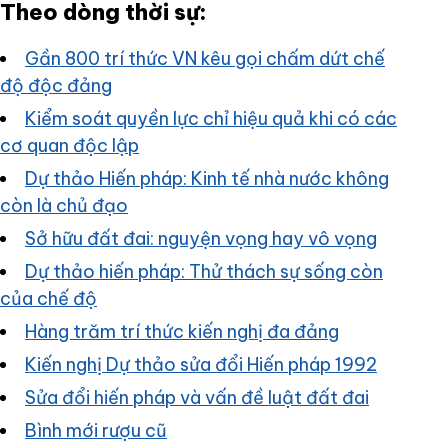
Theo dòng thời sự:
Gần 800 trí thức VN kêu gọi chấm dứt chế
độ độc đảng
Kiểm soát quyền lực chỉ hiệu quả khi có các
cơ quan độc lập
Dự thảo Hiến pháp: Kinh tế nhà nước không
còn là chủ đạo
Sở hữu đất đai: nguyện vọng hay vô vọng
Dự thảo hiến pháp: Thử thách sự sống còn
của chế độ
Hàng trăm trí thức kiến nghị đa đảng
Kiến nghị Dự thảo sửa đổi Hiến pháp 1992
Sửa đổi hiến pháp và vấn đề luật đất đai
Bình mới rượu cũ