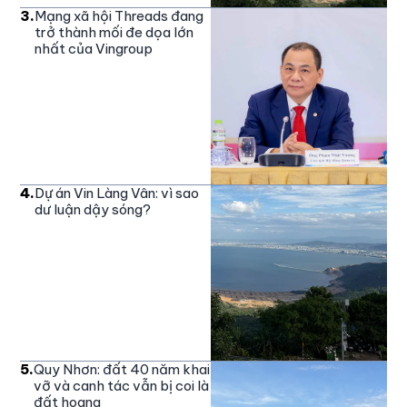
3
.
Mạng xã hội Threads đang
trở thành mối đe dọa lớn
nhất của Vingroup
4
.
Dự án Vin Làng Vân: vì sao
dư luận dậy sóng?
5
.
Quy Nhơn: đất 40 năm khai
vỡ và canh tác vẫn bị coi là
đất hoang