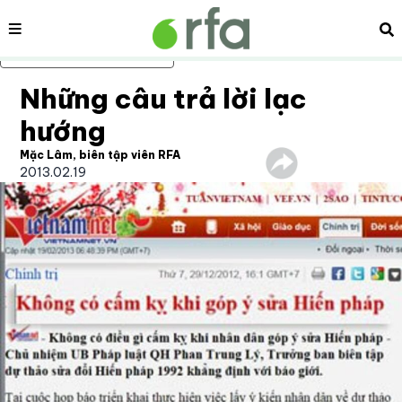
Nội dung
Tì
Bỏ qua nội dung chính
Những câu trả lời lạc
hướng
Mặc Lâm, biên tập viên RFA
2013.02.19