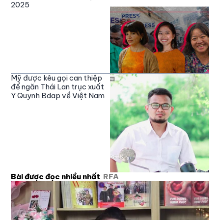
2025
Mỹ được kêu gọi can thiệp
để ngăn Thái Lan trục xuất
Y Quynh Bdap về Việt Nam
Bài được đọc nhiều nhất
RFA