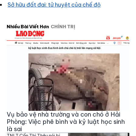
Sở hữu đất đai: tử huyệt của chế độ
Nhiều Bài Viết Hơn
CHÍNH TRỊ
Vụ bảo vệ nhà trường và con chó ở Hải
Phòng: Việc phê bình và kỷ luật học sinh
là sai
TNLT Cấn Thị Thêu nói bị