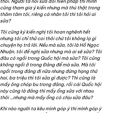
thôi. Người ta nói sửa đổi hiến pháp thì mình
cũng tham gia ý kiến nhưng mà thú thật trong
thâm tâm tôi, riêng cá nhân tôi thì tôi hỏi ai
sửa?
Tôi cũng ký kiến nghị tôi hoan nghênh hết
nhưng tôi chỉ thử coi thôi chứ tôi không lạ gì
chuyện họ trả lời. Nếu mà sửa, tôi là Hồ Ngọc
Nhuận, tôi đề nghị sửa nhưng mà ai sẽ sửa? Tôi
đâu có ngồi trong Quốc hội mà sửa? Tôi cũng
không ngồi ở trong Đảng để mà sửa. Mà tôi
ngồi trong đảng đi nữa nhưng đứng hạng thứ
hai, ba triệu thì tôi sửa gì được? Thì cũng là
mấy ông chóp bu trong đảng, rồi cái Quốc hội
này cũng là đảng thì mấy ổng sửa với nhau
thôi …nhưng mà mấy ổng có chịu sửa đâu?
Khi nào người ta kêu mình góp ý thì mình góp ý