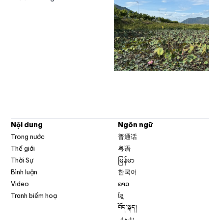
Nội dung
Ngôn ngữ
Trong nước
普通话
Thế giới
粤语
Thời Sự
မြန်မာ
Bình luận
한국어
Video
ລາວ
Tranh biếm hoạ
ខ្មែ
བོད་སྐད།
ئۇيغۇر