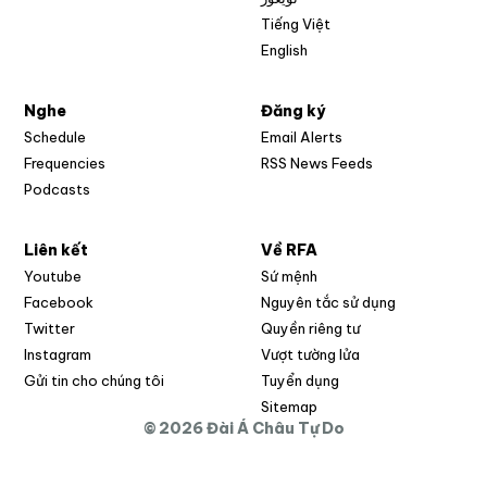
Tiếng Việt
English
Nghe
Đăng ký
Schedule
Email Alerts
Opens in new w
Frequencies
RSS News Feeds
Podcasts
Liên kết
Về RFA
Opens in new window
Youtube
Sứ mệnh
Opens in new window
Facebook
Nguyên tắc sử dụng
Opens in new window
Twitter
Quyền riêng tư
Opens in new window
Instagram
Vượt tường lửa
Opens in new window
Gửi tin cho chúng tôi
Tuyển dụng
Opens in new window
Sitemap
© 2026 Đài Á Châu Tự Do