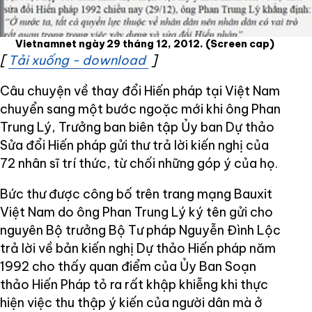
Vietnamnet ngày 29 tháng 12, 2012.
(Screen cap)
[
Tải xuống - download
Opens in new window
]
Câu chuyện về thay đổi Hiến pháp tại Việt Nam
chuyển sang một bước ngoặc mới khi ông Phan
Trung Lý, Trưởng ban biên tập Ủy ban Dự thảo
Sửa đổi Hiến pháp gửi thư trả lời kiến nghị của
72 nhân sĩ trí thức, từ chối những góp ý của họ.
Bức thư được công bố trên trang mạng Bauxit
Việt Nam do ông Phan Trung Lý ký tên gửi cho
nguyên Bộ trưởng Bộ Tư pháp Nguyễn Đình Lộc
trả lời về bản kiến nghị Dự thảo Hiến pháp năm
1992 cho thấy quan điểm của Ủy Ban Soạn
thảo Hiến Pháp tỏ ra rất khập khiễng khi thực
hiện việc thu thập ý kiến của người dân mà ở