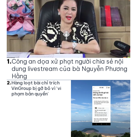
1
.
Công an dọa xử phạt người chia sẻ nội
dung livestream của bà Nguyễn Phương
Hằng
2
.
Hàng loạt bài chỉ trích
VinGroup bị gỡ bỏ vì ‘vi
phạm bản quyền’