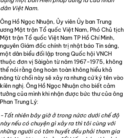
dựng một bản Hiến pháp đúng là của nhân
dân Việt Nam.
Ông Hồ Ngọc Nhuận, Ủy viên Ủy ban Trung
ương Mặt trận Tổ quốc Việt Nam, Phó Chủ tịch
Mặt trận Tổ quốc Việt Nam TP Hồ Chí Minh,
nguyên Giám đốc chính trị nhật báo Tin sáng,
một dân biểu đối lập trong Quốc hội VNCH
thuộc đơn vị Sàigòn từ năm 1967-1975, không
thể nói rằng ông hoàn toàn không hiểu khả
năng từ chối này sẽ xảy ra nhưng cứ ký tên vào
kíên nghị. Ông Hồ Ngọc Nhuận cho biết cảm
tưởng của mình khi nhận được bức thư của ông
Phan Trung Lý:
-Tất nhiên bây giờ ở trong nứơc dưới chế độ
này nếu có chuyện gì xảy ra thì tôi cùng với
những người có tâm huyết đều phải tham gia