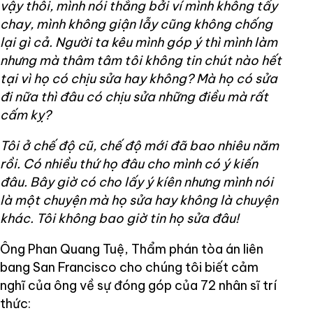
vậy thôi, mình nói thẳng bởi ví mình không tẩy
chay, mình không giận lẫy cũng không chống
lại gì cả. Người ta kêu mình góp ý thì mình làm
nhưng mà thâm tâm tôi không tin chút nào hết
tại vì họ có chịu sửa hay không? Mà họ có sửa
đi nữa thì đâu có chịu sửa những điều mà rất
cấm kỵ?
Tôi ở chế độ cũ, chế độ mới đã bao nhiêu năm
rồi. Có nhiều thứ họ đâu cho mình có ý kiến
đâu. Bây giờ có cho lấy ý kíên nhưng mình nói
là một chuyện mà họ sửa hay không là chuyện
khác. Tôi không bao giờ tin họ sửa đâu!
Ông Phan Quang Tuệ, Thẩm phán tòa án liên
bang San Francisco cho chúng tôi biết cảm
nghĩ của ông về sự đóng góp của 72 nhân sĩ trí
thức: