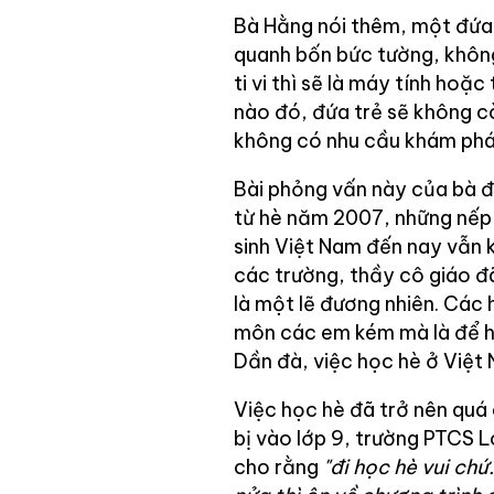
Bà Hằng nói thêm, một đứa t
quanh bốn bức tường, không 
ti vi thì sẽ là máy tính hoặ
nào đó, đứa trẻ sẽ không 
không có nhu cầu khám phá 
Bài phỏng vấn này của bà đã
từ hè năm 2007, những nếp 
sinh Việt Nam đến nay vẫn 
các trường, thầy cô giáo đ
là một lẽ đương nhiên. Các
môn các em kém mà là để họ
Dần đà, việc học hè ở Việt 
Việc học hè đã trở nên quá
bị vào lớp 9, trường PTCS 
cho rằng
"đi học hè vui ch