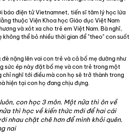
 báo điện tử Vietnamnet, tiến sĩ tâm lý học lứa
 Hằng thuộc Viện Khoa học Giáo dục Việt Nam
hương và xót xa cho trẻ em Việt Nam. Bà nghĩ,
ẹ không thể bỏ nhiều thời gian để "theo" con suốt
 đè nặng lên vai con trẻ và cả bố mẹ dường như
ng sức ép này đặt bố mẹ và con trẻ trong một
chỉ nghĩ tới điều mà con họ sẽ trở thành trong
mà hiện tại con họ đang chịu đựng.
luôn, con học 3 môn. Một nửa thì ôn về
nửa thì học về kiến thức mới để hai cái
với nhau chặt chẽ hơn để mình khỏi quên.
g nai