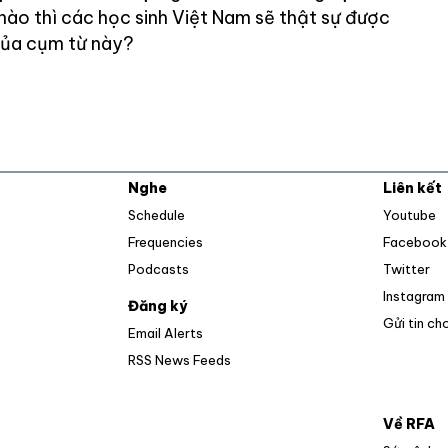
 nào thì các học sinh Việt Nam sẽ thật sự được
của cụm từ này?
Nghe
Liên kết
O
Schedule
Youtube
Frequencies
Facebook
Op
Podcasts
Twitter
Instagram
Đăng ký
Gửi tin ch
Email Alerts
Opens in new window
RSS News Feeds
Về RFA