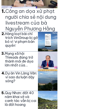
1
.
Công an dọa xử phạt
người chia sẻ nội dung
livestream của bà
Nguyễn Phương Hằng
2
.
Hàng loạt bài chỉ
trích VinGroup bị gỡ
bỏ vì ‘vi phạm bản
quyền’
3
.
Mạng xã hội
Threads đang trở
thành mối đe dọa
lớn nhất của
Vingroup
4
.
Dự án Vin Làng Vân:
vì sao dư luận dậy
sóng?
5
.
Quy Nhơn: đất 40
năm khai vỡ và
canh tác vẫn bị coi
là đất hoang