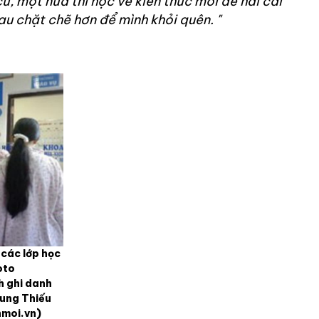
cũ, một nửa thì học về kiến thức mới để hai cái
hau chặt chẽ hơn để mình khỏi quên.
"
 các lớp học
oto
h ghi danh
Cung Thiếu
nmoi.vn)