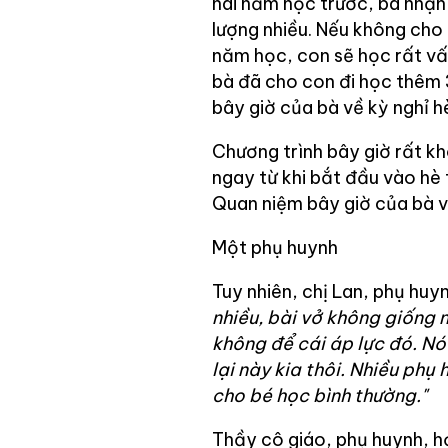
hai năm học trước, bà nhận 
lượng nhiều. Nếu không cho
năm học, con sẽ học rất vất
bà đã cho con đi học thêm 
bây giờ của bà về kỳ nghỉ hè
Chương trình bây giờ rất k
ngay từ khi bắt đầu vào hè 
Quan niệm bây giờ của bà về
Một phụ huynh
Tuy nhiên, chị Lan, phụ huy
nhiều, bài vở không giống 
không để cái áp lực đó. Nó 
lại này kia thôi. Nhiều phụ
cho bé học bình thường."
Thầy cô giáo, phụ huynh, họ