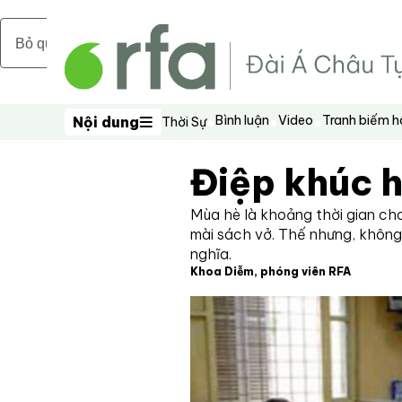
Bỏ qua nội dung chính
Bình luận
Video
Tranh biếm 
Nội dung
Thời Sự
Nội dung
Điệp khúc h
Mùa hè là khoảng thời gian cho
mài sách vở. Thế nhưng, không
nghĩa.
Khoa Diễm, phóng viên RFA