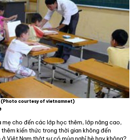
1
(Photo courtesy of vietnamnet)
è
a mẹ cho đến các lớp học thêm, lớp nâng cao,
 thêm kiến thức trong thời gian không đến
nh ở Việt Nam thật sự có mùa nghỉ hè hay không?