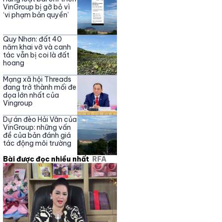
Nguyễn Phương Hằng
VinGroup bị gỡ bỏ vì
‘vi phạm bản quyền’
Quy Nhơn: đất 40
năm khai vỡ và canh
tác vẫn bị coi là đất
hoang
Mạng xã hội Threads
đang trở thành mối đe
dọa lớn nhất của
Vingroup
Dự án đèo Hải Vân của
VinGroup: những vấn
đề của bản đánh giá
tác động môi trường
Bài được đọc nhiều nhất
RFA