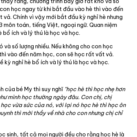
thấy rằng, chương trình bây giờ rất khó và số
 con học ngay từ khi bắt đầu vào hè thì vào đến
 vả. Chính vì vậy mới bắt đầu kỳ nghỉ hè nhưng
3 môn toán, tiếng Việt, ngoại ngữ. Quan niệm
 bổ ích và lý thú là học và học.
hó và số lượng nhiều. Nếu không cho con học
thì vào đến năm học, con sẽ học rất vất vả.
 kỳ nghỉ hè bổ ích và lý thú là học và học.
nh của bé My thì suy nghĩ
"học hè thì học nhẹ hơn
như mình học thường ngày đâu. Con chị, chị
học vừa sức của nó, với lại nó học hè thì học ôn
 huynh thì mời thầy về nhà cho con nhưng chị chỉ
c sinh, tất cả mọi người đều cho rằng học hè là