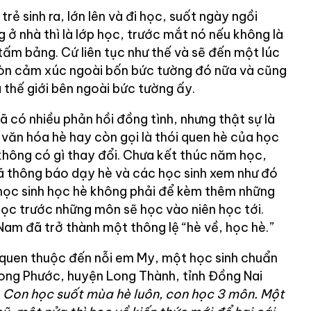
rẻ sinh ra, lớn lên và đi học, suốt ngày ngồi
ở nhà thì là lớp học, trước mắt nó nếu không là
c tấm bảng. Cứ liên tục như thế và sẽ đến một lúc
còn cảm xúc ngoài bốn bức tường đó nữa và cũng
thế giới bên ngoài bức tường ấy.
 có nhiều phản hồi đồng tình, nhưng thật sự là
văn hóa hè hay còn gọi là thói quen hè của học
không có gì thay đổi. Chưa kết thúc năm học,
ã thông báo dạy hè và các học sinh xem như đó
 học sinh học hè không phải để kèm thêm những
c trước những môn sẽ học vào niên học tới.
Nam đã trở thành một thông lệ “hè về, học hè.”
 quen thuộc đến nỗi em My, một học sinh chuẩn
Long Phước, huyện Long Thành, tỉnh Đồng Nai
ứ. Con học suốt mùa hè luôn, con học 3 môn. Một