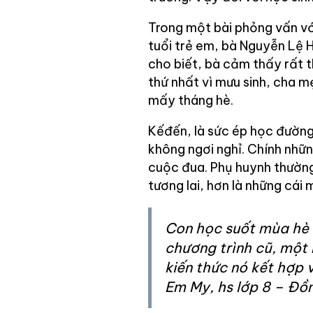
Trong một bài phỏng vấn với
tuổi trẻ em, bà Nguyễn Lệ
cho biết, bà
cảm thấy rất t
thứ nhất vì mưu sinh, cha m
mấy tháng hè.
Kếđến, là sức ép học đường
không ngơi nghỉ. Chính nhữ
cuộc đua. Phụ huynh thường 
tương lai, hơn là những cái 
Con học suốt mùa hè 
chương trình cũ, một 
kiến thức nó kết hợp 
Em My, hs lớp 8 – Đồn