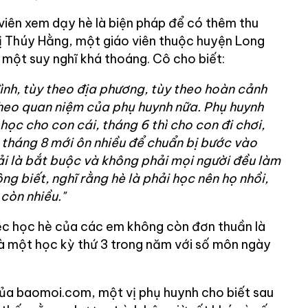
viên xem dạy hè là biện pháp để có thêm thu
hị Thúy Hằng, một giáo viên thuộc huyện Long
ó một suy nghĩ khá thoáng. Cô cho biết:
ình, tùy theo địa phương, tùy theo hoàn cảnh
heo quan niệm của phụ huynh nữa. Phụ huynh
 học cho con cái, tháng 6 thì cho con đi chơi,
 tháng 8 mới ôn nhiều để chuẩn bị bước vào
i là bắt buộc và không phải mọi người đều làm
ng biết, nghĩ rằng hè là phải học nên họ nhồi,
còn nhiều."
iệc học hè của các em không còn đơn thuần là
à một học kỳ thứ 3 trong năm với số môn ngày
của baomoi.com, một vị phụ huynh cho biết sau