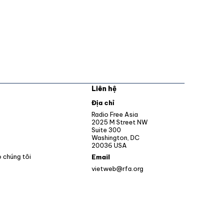
Liên hệ
pens in new window
Địa chỉ
Opens in new window
Radio Free Asia
2025 M Street NW
ens in new window
Suite 300
Washington, DC
Opens in new window
20036 USA
o chúng tôi
Email
vietweb@rfa.org