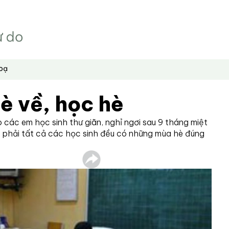
hoạ
è về, học hè
 các em học sinh thư giãn, nghỉ ngơi sau 9 tháng miệt
 phải tất cả các học sinh đều có những mùa hè đúng