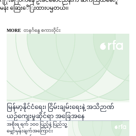
မန်း ဆြေးေိံြးထားပၝတယ်၊၊
MORE
တနင်္ဂနွေ စကားဝိုင်း
မြန်မာ့နိုင်ငံရေး၊ ငြိမ်းချမ်းရေးနဲ့ အသိဉာဏ်
ယဉ်ကျေးမှုဆိုင်ရာ အခြေအနေ
အစိုးရ ရက် ၁ဝဝ ပြည့်နဲ့ ပြည်သူ့
မျှော်မှန်းချက်အကြောင်း