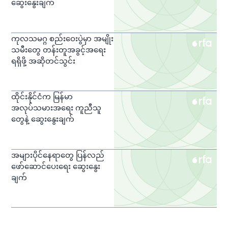
ဆွေးနွေးချက်
ကုလသမဂ္ဂ စည်းဝေးပွဲမှာ အမျိုး
သမီးတွေ တန်းတူအခွင့်အရေး
ရရှိဖို့ အဆိုတင်သွင်း
ထိုင်းနိုင်ငံက မြန်မာ
အလုပ်သမားအရေး ကူညီသူ
တွေနဲ့ ဆွေးနွေးချက်
အများပိုင်နေရာတွေ ပြန်လည်
ဖော်ဆောင်ပေးရေး ဆွေးနွေး
ချက်