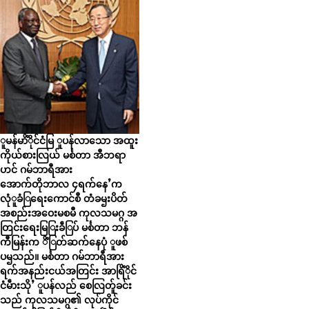
ူမန်မာိံိုင်ငံမြ ူပန်လာသော အထူး
ကိုယ်စားလြယ် မင်္စတာ အီဘရာ
ဟင် ဂမ်ဘာရီအား
အောက်တိုဘာလ ၄ရက်နေႛက
လုံူခံြရေးကောင်စီ တံခၝးပိတ်
အစည်းအဝေးမစမီ ကုလသမဂ္ဂ အ
တြင်းရေးမြြးခဵြပ် မင်္စတာ ဘန်
ကီမြန်းက ိံြတ်ဆက်နေပုံ ူဖစ်
ပၝသည်။ မင်္စတာ ဂမ်ဘာရီအား
ရက်အနည်းငယ်အတြင်း အာရြိံိုင်
ငံမဵားသိုႛ ူပန်လည် စေလြတ်ူခင်း
သည် ကုလသမဂ္ဂ၏ လုပ်ကိုင်