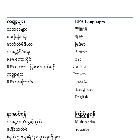
ကဏ္ဍများ
RFA Languages
Opens in new window
သတင်းများ
普通话
Opens in new window
မေးမြန်းခန်း
粤语
Opens in new window
မာလ်တီမီဒီယာ
မြန်မာ
Opens in new window
ယနေ့နိုင်ငံရေး
한국어
Opens in new window
RFA စကားဝိုင်း
ລາວ
Opens in new window
RFA ပေးစာ ပြန်စာအပတ်စဉ်
ខ្មែរ
Opens in new window
ကဏ္ဍများ
བོད་སྐད།
Opens in new window
RFA အကြောင်း
ئۇيغۇر
Opens in new window
Tiếng Việt
Opens in new window
English
နားဆင်ရန်
ကြည့်ရှုရန်
ယနေ့ အသံလွှင့်ချက်
Multimedia
Opens in new window
ပေါ့ဒ်ကတ်စ်
Youtube
နံနက် ၇-၈ နာရီ / ည ၇-၈ နာရီ နား