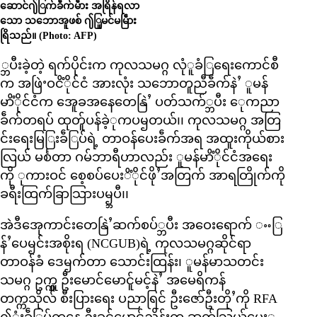
ဆောင်႟ြက်ခဵက်မဵား အရြိန်ရလာ
သော သဘောအူဖစ် ႟ြူမင်မမြဵား
ရြိသည်။ (Photo: AFP)
္ဘပီးခဲ့တဲ့ ရက်ပိုင်းက ကုလသမဂ္ဂ လုံူခံြရေးကောင်စီ
က အဖြဲႚဝငိံိုင်ငံ အားလုံး သဘောတူညီခဵက်နဲႛ ူမန်
မာိံိုင်ငံက အေူခအနေတေနြဲႛ ပတ်သက်္ဘပီး ေုကညာ
ခဵက်တရပ် ထုတ်ူပန်ခဲ့ုကပၝတယ်၊၊ ကုလသမဂ္ဂ အတြ
င်းရေးမြြးခဵြပ်ရဲ့ တာဝန်ပေးခဵက်အရ အထူးကိုယ်စား
လြယ် မင်္စတာ ဂမ်ဘာရီဟာလည်း ူမန်မာိံိုင်ငံအရေး
ကို ုကားဝင် စေ့စပ်ပေးိံိုင်ဖိုႛအတြက် အာရတြိုက်ကို
ခရီးထြက်ခြာသြားပၝ္ဘပီ၊၊
အဲဒီအေုကာင်းတေနြဲႛဆက်စပ်္ဘပီး အဝေးရောက် ႌြ
န်ႛပေၝင်းအစိုးရ (NCGUB)ရဲ့ ကုလသမဂ္ဂဆိုင်ရာ
တာဝန်ခံ ဒေၝက်တာ သောင်းထြန်း၊ ူမန်မာသတင်း
သမဂ္ဂ ဥက္ကှူ ဦးမောင်မောင်ူမင့်နဲႛ အမေရိကန်
တက္ကသိုလ် စီးပြားရေး ပညာရြင် ဦးဇော်ဦးတိုႛကို RFA
႟ုံးခဵြပ်ကနေ ဦးခင်မောင်ညိန်းက ဆက်သြယ်မေးူ