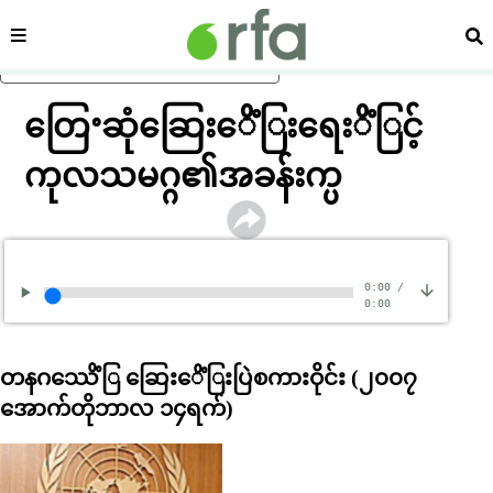
ကဏ္ဍ
ရှာ
ပင်မအကြောင်းအရာသို့ ကျော်ရန်
တြေႚဆုံဆြေးေိံြးရေးိံြင့်
ကုလသမဂ္ဂ၏အခန်းက္ပ
0:00
/
0:00
တနဂဿေိံြ ဆြေးေိံြးပြဲစကားဝိုင်း (၂၀၀၇
အောက်တိုဘာလ ၁၄ရက်)