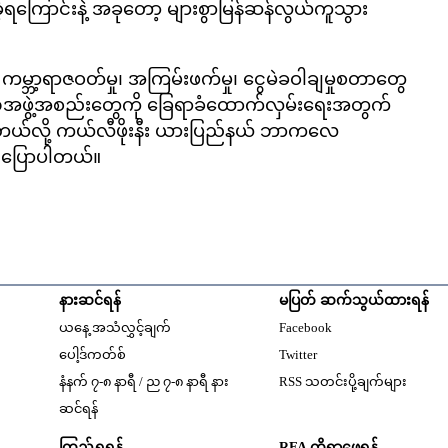
ဲ့ရကြောင်းနဲ့ အခုတော့ များစွာမြန်ဆန်လွယ်ကူသွား
ကမ္ဘာ့ရာဇဝတ်မှု၊ အကြမ်းဖက်မှု၊ ငွေမဲခဝါချမှုစတာတွေ
ဏီအဖွဲ့အစည်းတွေကို ခြေရာခံထောက်လှမ်းရေးအတွက်
ုင်ပါတယ်လို့ ကယ်လီဖိုးနီး ယားပြည်နယ် ဘာကလေ
 ပြောပါတယ်။
နားဆင်ရန်
မပြတ် ဆက်သွယ်ထားရန်
Opens in new windo
ယနေ့ အသံလွှင့်ချက်
Facebook
Opens in new window
ပေါ့ဒ်ကတ်စ်
Twitter
နံနက် ၇-၈ နာရီ / ည ၇-၈ နာရီ နား
RSS သတင်းပို့ချက်များ
Opens in new window
ဆင်ရန်
ကြည့်ရှုရန်
RFA ကိုရှာဖွေရန်