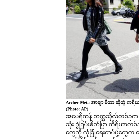
Archer Meta အာချာ မီတာ ဆိုတဲ့ ကရိယ
(Photo: AP)
အမေရိကန် တက္ကသိုလ်တစ်ခုက 
သုံး ခွဲခြမ်းစိတ်ဖြာ ကိရိယာတစ်ခ
တွေကို လုံခြုံရေးတပ်ဖွဲ့တွေက ချ