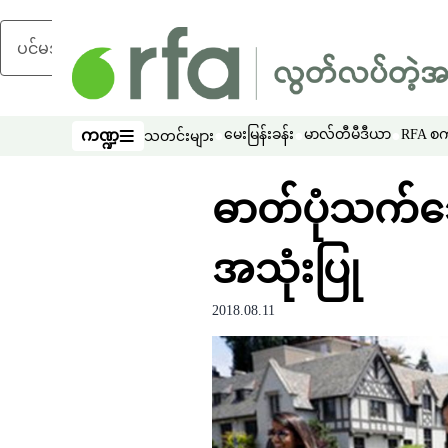
ပင်မအကြောင်းအရာသို့ ကျော်ရန်
ကဏ္ဍ
မေးမြန်းခန်း
မာလ်တီမီဒီယာ
RFA စကာ
သတင်းများ
ကဏ္ဍ
ဓာတ်ပုံသက်သ
အသုံးပြု
2018.08.11