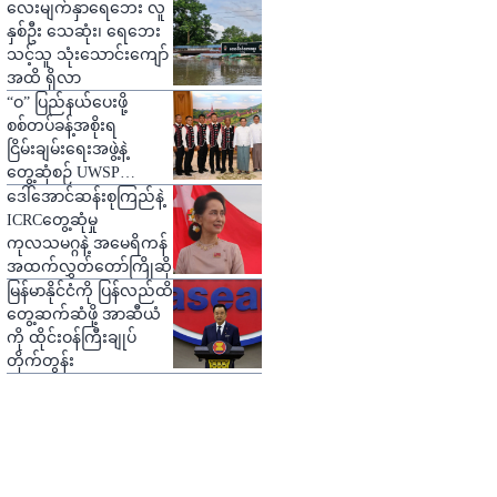
ပြော
လေးမျက်နှာရေဘေး လူ
နှစ်ဦး သေဆုံး၊ ရေဘေး
သင့်သူ သုံးသောင်းကျော်
အထိ ရှိလာ
“ဝ” ပြည်နယ်ပေးဖို့
စစ်တပ်ခန့်အစိုးရ
ငြိမ်းချမ်းရေးအဖွဲ့နဲ့
တွေ့ဆုံစဉ် UWSP
တောင်းဆို
ဒေါ်အောင်ဆန်းစုကြည်နဲ့
ICRCတွေ့ဆုံမှု
ကုလသမဂ္ဂနဲ့ အမေရိကန်
အထက်လွှတ်တော်ကြိုဆို
မြန်မာနိုင်ငံကို ပြန်လည်ထိ
တွေ့ဆက်ဆံဖို့ အာဆီယံ
ကို ထိုင်းဝန်ကြီးချုပ်
တိုက်တွန်း