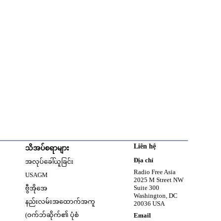
Liên hệ
သိအပ်စရာများ
w
Opens in new window
Địa chỉ
အလုပ်ခေါ်ယူခြင်း
Opens in new window
Radio Free Asia
USAGM
2025 M Street NW
Opens in new window
Suite 300
ဗွီအိုအေ
Washington, DC
နည်းလမ်းအထောက်အကူ
20036 USA
(ဝက်ဘ်ဆိုက်၏ ပုံစံ
Email