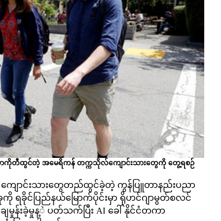
ာကိုတီထွင်တဲ့ အမေရိကန် တက္ကသိုလ်ကျောင်းသားတွေကို တွေ့ရစဉ်
ကျောင်းသားတွေတည်ထွင်ခဲ့တဲ့ ကွန်ပြူတာနည်းပညာ
ုကို ရခိုင်ပြည်နယ်မြောက်ပိုင်းမှာ ရိုဟင်ဂျာမွတ်စလင်
ေမှုန်းခဲ့မှုန့ဲ ပတ်သက်ပြီး AI ခေါ် နိုင်ငံတကာ