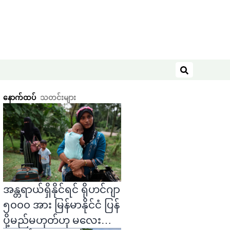
ရှာဖွေရန်
နောက်ထပ်
သတင်းများ
အန္တရာယ်ရှိနိုင်ရင် ရိုဟင်ဂျာ
၅၀၀၀ အား မြန်မာနိုင်ငံ ပြန်
ပို့မည်မဟုတ်ဟု မလေးရှား