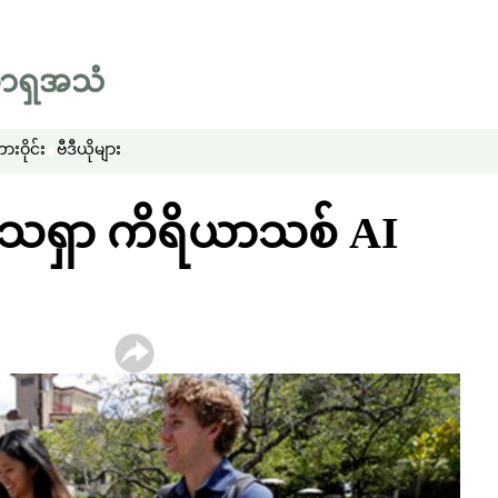
းဝိုင်း
ဗီဒီယိုများ
ေရှာ ကိရိယာသစ် AI