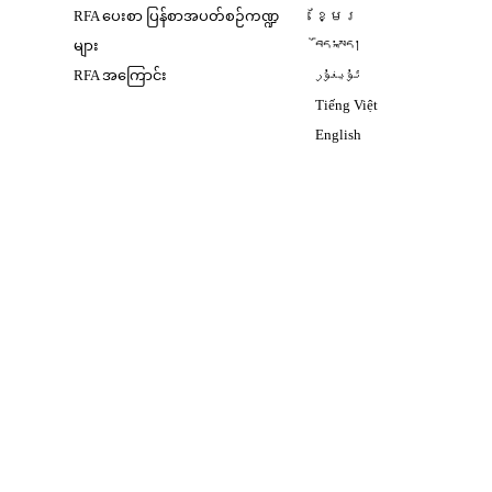
Opens in new window
RFA ပေးစာ ပြန်စာအပတ်စဉ်ကဏ္ဍ
ខ្មែរ
Opens in new windo
များ
བོད་སྐད།
Opens in new windo
RFA အကြောင်း
ئۇيغۇر
Opens in new win
Tiếng Việt
Opens in new windo
English