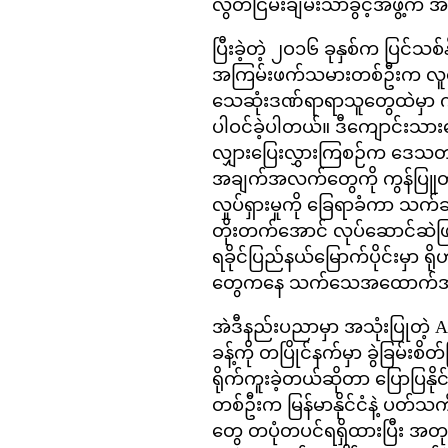
လွတ်ငြိမ်းချမ်းသာခွင့်အဖွဲ့က
ပြီးခဲ့တဲ့ ၂ဝ၁၆ ခုနှစ်က ပြင်သစ်န
အကြမ်းဖက်သမားတစ်ဦးက လူတွေကိ
သေဆုံးဒဏ်ရာရာသူတွေထဲမှာ က
ပါဝင်ခဲ့ပါတယ်။ ဒီကျောင်းသားတ
လျှားပြေးလွှားကြစဉ်က ဒေသတဝို
အချက်အလက်တွေကို ကွန်ပြူတာ
လှုပ်ရှားမှုကို ခြေရာခံကာ သက်ဆ
တိုးတက်အောင် လုပ်ဆောင်ဆဲဖ
ရခိုင်ပြည်နယ်မြောက်ပိုင်းမှာ ရို
တွေကနေ သက်သေအထောက်အထား 
အဲဒီနည်းပညာမှာ အသုံးပြုတဲ့ 
ခန့်ကို တပြိုင်နက်မှာ ခွဲခြမ်း
ရိုက်ကူးခဲ့တယ်ဆိုတာ ပြောပြန
တစ်ဦးက မြန်မာနိုင်ငံနဲ့ ပတ်သက်
တွေ တပုံတပင်ရရှိထားပြီး အတု