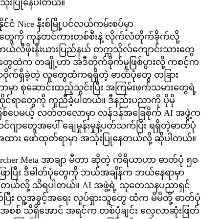
 အသုံးပြုနေပါတယ်။
ိုင်ငံ Nice နီးစ်မြို့ပင်လယ်ကမ်းစပ်မှာ
ု ကုန်တင်ကားတစ်စီးနဲ့ လိုက်လံတိုက်ခိုက်လို့
ယ်လီဖိုးနီးယားပြည်နယ် တက္ကသိုလ်ကျောင်းသားတွေ
ွေထဲက တချို့ဟာ အဲဒီတိုက်ခိုက်မှုဖြစ်ပွားလို့ ကစင့်က
က်ရှိခဲ့တဲ့ လူတွေထံကရရှိတဲ့ ဓာတ်ပုံတွေ တခြား
မှာ စုဆောင်းထည့်သွင်းပြီး အကြမ်းဖက်သမားတွေရဲ့
ိုင်ရာတွေကို ကူညီခဲ့ပါတယ်။ ဒီနည်းပညာကို ပိုမို
ြစ်ပေမယ့် လတ်တလောမှာ လန်ဒန်အခြေစိုက် AI အဖွဲ့က
ဟင်ဂျာတွေအပေါ် ချေမှုန်းမှုနဲ့ပတ်သက်ပြီး ရရှိတဲ့ဓာတ်ပုံ
ဖော်ထုတ်ရာမှာ အသုံးပြုနေတယ်လို့ ဆိုပါတယ်။
Archer Meta အာချာ မီတာ ဆိုတဲ့ ကိရိယာဟာ ဓာတ်ပုံ ၅ဝ
စိတ်ဖြာပြီး ဒီဓါတ်ပုံတွေကို ဘယ်အချိန်က ဘယ်နေရာမှာ
ိုင်တယ်လို့ သိရပါတယ်။ AI အဖွဲ့ရဲ့ သုတေသနပညာရှင်
ပြီး လူ့အခွင့်အရေး လှုပ်ရှားသူတွေ ထံက မိမိတို့ ဓာတ်ပုံ
အစစ် သိရှိအောင် အရင်က တစ်ပုံချင်း လေ့လာဆုံးဖြတ်