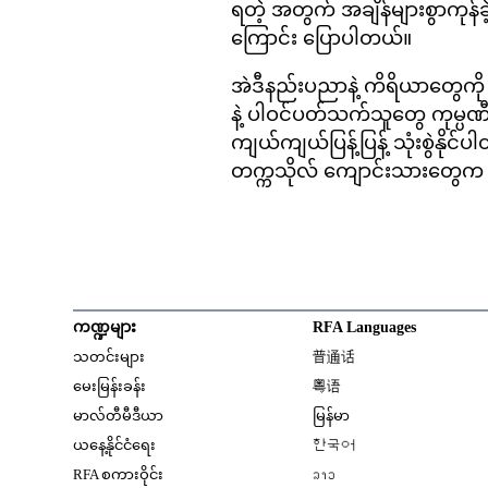
ရတဲ့ အတွက် အချိန်များစွာကုန်ခ
ကြောင်း ပြောပါတယ်။
အဲဒီနည်းပညာနဲ့ ကိရိယာတွေကို 
နဲ့ ပါဝင်ပတ်သက်သူတွေ ကုမ္ပ
ကျယ်ကျယ်ပြန့်ပြန့် သုံးစွဲနိ
တက္ကသိုလ် ကျောင်းသားတွေက
ကဏ္ဍများ
RFA Languages
Opens in new window
သတင်းများ
普通话
Opens in new window
မေးမြန်းခန်း
粤语
Opens in new window
မာလ်တီမီဒီယာ
မြန်မာ
Opens in new window
ယနေ့နိုင်ငံရေး
한국어
Opens in new window
RFA စကားဝိုင်း
ລາວ