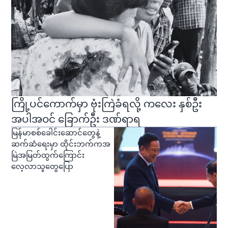
ကြို့ပင်ကောက်မှာ ဗုံးကြဲခံရလို့ ကလေး နှစ်ဦး
အပါအဝင် ခြောက်ဦး ဒဏ်ရာရ
မြန်မာစစ်ခေါင်းဆောင်တွေနဲ့
ဆက်ဆံရေးမှာ ထိုင်းဘက်ကအ
မြဲအမြတ်ထွက်ကြောင်း
လေ့လာသူတွေပြော