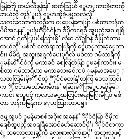
မြန်းကို တယ်လီဖုန်းနဲႛ ဆက်သြယ် ေူပာုကားခဲ့တာကို
ဘယ်လို တုန်ႛူပန် ေူပာဆိုခဲ့ပၝသလဲလိုႛ
သတင်းထောက်တဦးက မေးူမန်းရာမြာ မင်္စတာဘန်က
မိမိအနေနဲႛ ူမန်မာိံိုင်ငံမြာ ဒီမိုကရေစီ အူပည့်အဝ ရရြိ
အောင် ဋ္ဌကိြးပမ်းသြားဖိုႛ လုံးဝ သိံဍ္ဍှိူာန် ခဵမြတ်ထား
တယ်လိုႛ မင်္စက် လော်ရာဘုြရ်ကို ေူပာုကားခဲ့ေုကာ
င်း၊ မိမိရဲ့ အထူးအဋ္ဌကံပေးပုဂ္ဂိလ် မင်္စတာ ဂမ်ဘာရီကို
ူမန်မာိံိုင်ငံကို မုကာခင် စေလြတ်မြာ ူဖစ်ေုကာင်း၊ မ
င်္စတာ ဂမ်ဘာရီဟာ မုကာသေးခင်ကပဲ ူမန်မာအပေၞ ု
သဇာလြမ်းမိုးိံိုင်တဲ့ ိံိုင်ငံတေနြဲႛတကြ ဒေသတြင်း
က ိံိုင်ငံအတော်မဵားမဵားနဲႛ ဆြေးေိံြးေူပာဆိုခဲ့ေု
ကာင်း စသူဖင့် ကုလသမဂ္ဂအတြင်းရေးမြြးခဵြပ် မင်္စ
တာ ဘန်ကီမြန်းက ေူပာသြားတာပၝ၊၊
ဒၝ့အူပင် ူမန်မာစစ်အစိုးရအနေနဲႛ ိံိုင်ငံမြာ ဒီမိုက
ရေစီအူပည့်အဝရရြိအောင်ဖော်ဆောင်ဖိုႛ၊ ိံိုင်ငံတကာ
ရဲ့ သဘောထားဆ္ဋိံကို လေးစားလိုက်နာဖိုႛ အထူးသူဖင့်