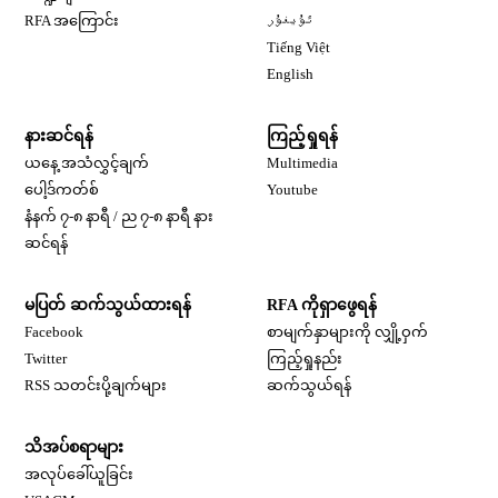
Opens in new window
RFA အကြောင်း
ئۇيغۇر
Opens in new window
Tiếng Việt
Opens in new window
English
နားဆင်ရန်
ကြည့်ရှုရန်
ယနေ့ အသံလွှင့်ချက်
Multimedia
Opens in new window
ပေါ့ဒ်ကတ်စ်
Youtube
နံနက် ၇-၈ နာရီ / ည ၇-၈ နာရီ နား
Opens in new window
ဆင်ရန်
မပြတ် ဆက်သွယ်ထားရန်
RFA ကိုရှာဖွေရန်
Opens in new window
Facebook
စာမျက်နှာများကို လျှို့ဝှက်
Opens in new window
Twitter
ကြည့်ရှုနည်း
RSS သတင်းပို့ချက်များ
ဆက်သွယ်ရန်
သိအပ်စရာများ
Opens in new window
အလုပ်ခေါ်ယူခြင်း
Opens in new window