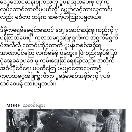
ဒေၞအောင်ဆန်းစုုကည်ကို ူပန်လြတ်ပေးဖိုႛတိုႛကို
လုပ်ဆောင်လာလိမ့်မယ်လိုႛ မ္တေွာ်လင့်ထားေုကာင်း
လည်း မင်္စတာ ဘန်က ဆက်ေူပာသြားပၝတယ်။
ဒီမိုကရေစီခေၝင်းဆောင် ဒေၞအောင်ဆန်းစုုကည်ကို ူ
ပန်လြတ်ပေးဖိုႛ ကုလသမဂ္ဂအဖြဲႚဋ္ဌကီးက အဋ္ဌကိမ်ဋ္ဌကိ
မ်အလီလီ တောင်းဆိုခဲ့တာကို ူမန်မာစစ်အစိုးရ
အာဏာပိုင်တြေ လက်မခံခဲ့ ပၝဘူး၊၊ ဖြဲႚစည်းအုပ်ခဵြပ်
ပုံအေူခခံဥပဒေ မူုကမ်းရေးဆြဲရေးမြာလည်း အတိုက်
အခံိံိုင်ငံရေး ပၝတီတြေ မပၝဝင်တာေုကာင့်
ကုလသမဂ္ဂအဖြဲႚဋ္ဌကီးက ူမန်မာစစ်အစိုးရကို ူပစ်
တင်ဝေဖန် ထားပၝတယ်၊၊
MORE
သတင်းများ