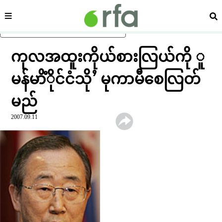
ကဏ္ဍ
ရှာ
ပင်မအကြောင်းအရာသို့ ကျော်ရန်
ကုလအထူးကိုယ်စားလြယ်ကို ူ
မန်မာိံိုင်ငံသိုႛ မုကာမီစေလြတ်
မည်
2007.09.11