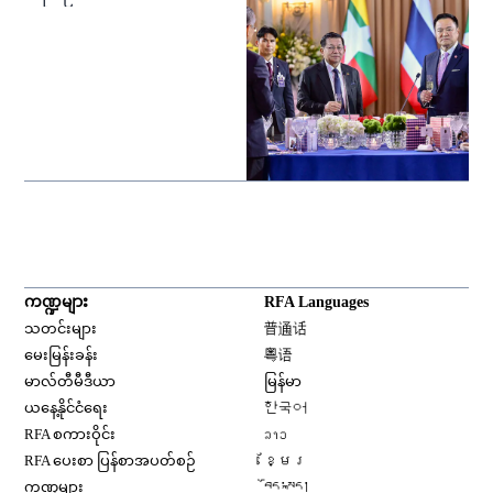
ကဏ္ဍများ
RFA Languages
Opens in new window
သတင်းများ
普通话
Opens in new window
မေးမြန်းခန်း
粤语
Opens in new window
မာလ်တီမီဒီယာ
မြန်မာ
Opens in new window
ယနေ့နိုင်ငံရေး
한국어
Opens in new window
RFA စကားဝိုင်း
ລາວ
Opens in new window
RFA ပေးစာ ပြန်စာအပတ်စဉ်
ខ្មែរ
Opens in new window
ကဏ္ဍများ
བོད་སྐད།