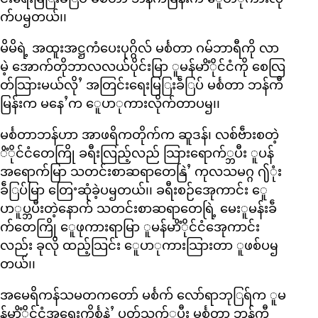
က်ပၝတယ်၊၊
မိမိရဲ့ အထူးအဋ္ဌကံပေးပုဂ္ဂိလ် မင်္စတာ ဂမ်ဘာရီကို လာ
မဲ့ အောက်တိုဘာလလယ်ပိုင်းမြာ ူမန်မာိံိုင်ငံကို စေလြ
တ်သြားမယ်လိုႛ အတြင်းရေးမြြးခဵြပ် မင်္စတာ ဘန်ကီ
မြန်းက မနေႛက ေူပာုကားလိုက်တာပၝ၊၊
မင်္စတာဘန်ဟာ အာဖရိကတိုက်က ဆူဒန်၊ လစ်ဗဵားစတဲ့
ိံိုင်ငံတေကြို ခရီးလြည့်လည် သြားရောက်္ဘပီး ူပန်
အရောက်မြာ သတင်းစာဆရာတေနြဲႛ ကုလသမဂ္ဂ ႟ုံး
ခဵြပ်မြာ တြေႚဆုံခဲ့ပၝတယ်၊၊ ခရီးစဉ်အေုကာင်း ေူ
ပာူပ္ဘပီးတဲ့နောက် သတင်းစာဆရာတေရြဲ့ မေးူမန်းခဵ
က်တေကြို ေူဖုကားရာမြာ ူမန်မာိံိုင်ငံအေုကာင်း
လည်း ခုလို ထည့်သြင်း ေူပာုကားသြားတာ ူဖစ်ပၝ
တယ်၊၊
အမေရိကန်သမတကတော် မင်္စက် လော်ရာဘုြရ်က ူမ
န်မာိံိုင်ငံအရေးကိင်္စနဲႛ ပတ်သက်္ဘပီး မင်္စတာ ဘန်ကီ