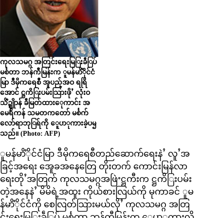
ကုလသမဂ္ဂ အတြင်းရေးမြြးခဵြပ်
မင်္စတာ ဘန်ကီမြန်းက ူမန်မာိံိုင်ငံ
မြာ ဒီမိုကရေစီ အူပည့်အဝ ရရြိ
အောင် ဋ္ဌကိြးပမ်းသြားဖိုႛ လုံးဝ
သိံဍ္ဍှိူာန် ခဵမြတ်ထားေုကာင်း အ
မေရိကန် သမတကတော် မင်္စက်
လော်ရာဘုြရ်ကို ေူပာုကားခဲ့ပၝ
သည်။ (Photo: AFP)
ူမန်မာိံိုင်ငံမြာ ဒီမိုကရေစီတည်ဆောက်ရေးနဲႛ လူႛအ
ခြင့်အရေး အေူခအနေတြေ တိုးတက် ကောင်းမြန်လာ
ရေးတိုႛအတြက် ကုလသမဂ္ဂအဖြဲႚဋ္ဌကီးက ဋ္ဌကိြးပမ်း
တဲ့အနေနဲႛ မိမိရဲ့အထူး ကိုယ်စားလြယ်ကို မုကာခင် ူမ
န်မာိံိုင်ငံကို စေလြတ်သြားမယ်လိုႛ ကုလသမဂ္ဂ အတြ
င်းရေးမြြးခဵြပ် မင်္စတာ ဘန်ကီမြန်းက ေူပာုကားလို