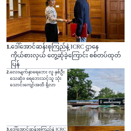
1
.
ဒေါ်အောင်ဆန်းစုကြည်နဲ့ ICRC ဌာနေ
ကိုယ်စားလှယ် တွေ့ဆုံခဲ့ကြောင်း စစ်တပ်ထုတ်
ပြန်
2
.
လေးမျက်နှာရေဘေး လူ နှစ်ဦး
သေဆုံး၊ ရေဘေးသင့်သူ သုံး
သောင်းကျော်အထိ ရှိလာ
3
.
ဒေါ်အောင်ဆန်းစုကြည်နဲ့ ICRC