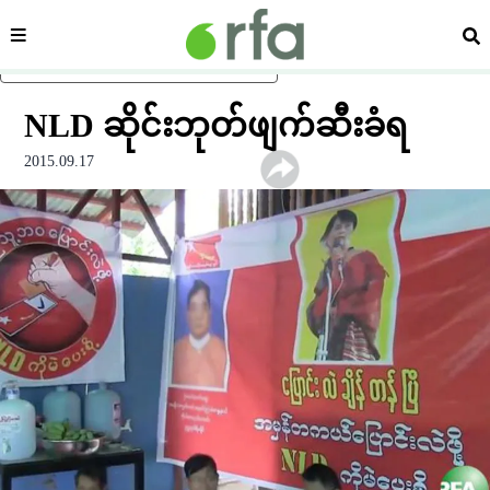
ကဏ္ဍ
ရှာ
ပင်မအကြောင်းအရာသို့ ကျော်ရန်
NLD ဆိုင်းဘုတ်ဖျက်ဆီးခံရ
2015.09.17