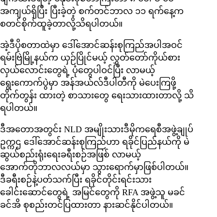
အကျယ်ရှိပြီး ပြီးခဲ့တဲ့ စက်တင်ဘာလ ၁၁ ရက်နေ့က
စတင်စိုက်ထူခဲ့တာလို့သိရပါတယ်။
အဲ့ဒီပိုစတာထဲမှာ ဒေါ်အောင်ဆန်းစုကြည်အပါအဝင်
ရမ်းဗြဲမြို့နယ်က ယှဉ်ပြိုင်မယ့် လွှတ်တော်ကိုယ်စား
လှယ်လောင်းတွေရဲ့ ပုံတွေပါဝင်ပြီး လာမယ့်
ရွေးကောက်ပွဲမှာ အန်အယ်လ်ဒီပါတီကို မဲပေးကြဖို့
တိုက်တွန်း ထားတဲ့ စာသားတွေ ရေးသားထားတာလို့ သိ
ရပါတယ်။
ဒီအတောအတွင်း NLD အမျိုးသားဒီမိုကရေစီအဖွဲ့ချုပ်
ဥက္ကဌ ဒေါ်အောင်ဆန်းစုကြည်ဟာ ရခိုင်ပြည်နယ်ကို မဲ
ဆွယ်စည်းရုံးရေးခရီးစဉ်အဖြစ် လာမယ့်
အောက်တိုဘာလလယ်မှာ သွားရောက်မှာဖြစ်ပါတယ်။
ဒီခရီးစဉ်နဲ့ပတ်သက်ပြီး ရခိုင်တိုင်းရင်းသား
ခေါင်းဆောင်တွေရဲ့ အမြင်တွေကို RFA အဖွဲ့သူ မခင်
ခင်အိ စုစည်းတင်ပြထားတာ နားဆင်နိုင်ပါတယ်။