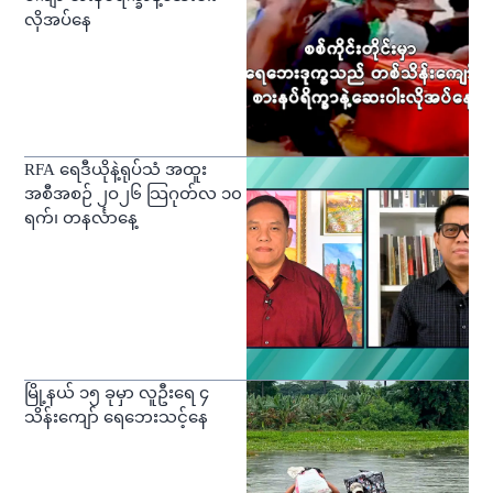
လိုအပ်နေ
RFA ရေဒီယိုနဲ့ရုပ်သံ အထူး
အစီအစဉ် ၂ဝ၂၆ သြဂုတ်လ ၁၀
ရက်၊ တနင်္လာနေ့
မြို့နယ် ၁၅ ခုမှာ လူဦးရေ ၄
သိန်းကျော် ရေဘေးသင့်နေ