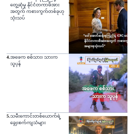
တွေ့ဆုံမှု နိုင်ငံတကာဖိအား
အတွက် ကစားကွက်တစ်ခုဟု
သုံးသပ်
4
.
အဖေက စစ်သား၊ သားက
သူပုန်
5
.
သမီးကောင်းတစ်ယောက်ရဲ့
ချွေးစက်ကျသံများ