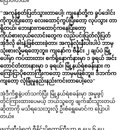
ပြောပါတယ်။
"အကုန်စုတ်ပြတ်သွားတာပေါ့၊ ကျနော်တို့က ခွပ်ဒေါင်း
ကိုကွပ်ပြီးတော့ လေးထောင့်ကွပ်ပြီးတော့ လုပ်သွား တာ
ရှိတယ်၊ ဘေးနားကထောင့်ကနေပြီးတော့
ကိုယ်စားလှယ်လောင်းတွေက လည်ပင်းပြတ်လိုပြတ်
အဲ့ဒီလို ဓါးနဲ့ခြစ်ထားခဲ့တာ၊ အကုန်လုံးနီးပါးပါပဲ ဘာမှ
သုံးစားလို့မရတော့ဘူး၊ ကျနော်က ဗီနိုင်း ၂ ချပ်ပဲ မြို့
ပေါ်မှာ ကပ်ထားတာ၊ စက်ရုံနောက်နားမှာ ၁ ခုရယ် အင်း
တောင်တံတားနားမှာ ၁ ခုရယ်၊ မြို့နယ်ရဲစခန်းနား က
ကြော်ငြာပိုစတာကြီးကတော့ ဘာမှမဖြစ်ဘူး၊ ဒီဘက်က
ကျတော့ လုံခြုံမှုနည်းနည်းကင်းတာပေါ့လေ"
အဲ့ဒီကိစ္စနဲ့ပတ်သက်ပြီး မြို့နယ်ရဲစခန်းမှာ အမှုဖွင့်
တိုင်ကြားထားပေမယ့် ဘယ်သူတွေ ဖျက်ဆီးသွားတယ်
ဆိုတာကို မသိရသေးဘူးလို့ ဦးစံရွှေမောင်က ပြောပါ
တယ်။
ဖျက်ဆီးခံရတဲ့ ဗီနိုင်းပိုစတာကြီးဟာ ၈ ပေ၊ ၆ ပေ