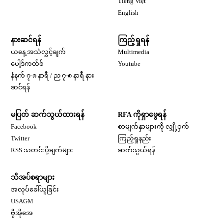
Tiếng Việt
Opens in new window
English
နားဆင်ရန်
ကြည့်ရှုရန်
ယနေ့ အသံလွှင့်ချက်
Multimedia
Opens in new window
ပေါ့ဒ်ကတ်စ်
Youtube
နံနက် ၇-၈ နာရီ / ည ၇-၈ နာရီ နား
Opens in new window
ဆင်ရန်
မပြတ် ဆက်သွယ်ထားရန်
RFA ကိုရှာဖွေရန်
Opens in new window
Facebook
စာမျက်နှာများကို လျှို့ဝှက်
Opens in new window
Twitter
ကြည့်ရှုနည်း
RSS သတင်းပို့ချက်များ
ဆက်သွယ်ရန်
သိအပ်စရာများ
Opens in new window
အလုပ်ခေါ်ယူခြင်း
Opens in new window
USAGM
Opens in new window
ဗွီအိုအေ