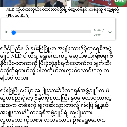
NLD ကိုယ်စားလှယ်လောင်းတစ်ဦးရဲ့ မဲဆွယ်ဗီနိုင်းတစ်ခုကို တွေ့ရစဉ်
(Photo: RFA)
0:00
/
0:00
ရခိုင်ပြည်နယ် ရမ်းဗြဲမြို့မှာ အမျိုးသားဒီမိုကရေစီအဖွဲ့
ချုပ် NLD ပါတီရဲ့ ရွေးကောက်ပွဲ မဲဆွယ်စည်းရုံးရေး ဗီ
နိုင်းပိုစတေကာကို ပြီးခဲ့တဲ့နှစ်ရက်လောက်က ဖျက်ဆီး
ခံလိုက်ရတယ်လို့ ပါတီကိုယ်စားလှယ်လောင်းတွေ က
ပြောပါတယ်။
ရမ်းဗြဲမြို့ပေါ်မှာ အမျိုးသားဒီမိုကရေစီအဖွဲ့ချုပ်က မဲ
ဆွယ်စည်းရုံးတဲ့ ဗီနိုင်းပိုစတာကြီး နှစ်ခု ထောင်ထားတဲ့
အထဲက တစ်ခုကို ဖျက်ဆီးသွားတာလို့ ရမ်းဗြဲမြို့နယ်
အမျိုးသားဒီမိုကရေစီအဖွဲ့ချုပ်ရဲ့ အမျိုးသား
လွှတ်တော် ကိုယ်စား လှယ်လောင်း ဦးစံရွှေမောင်က