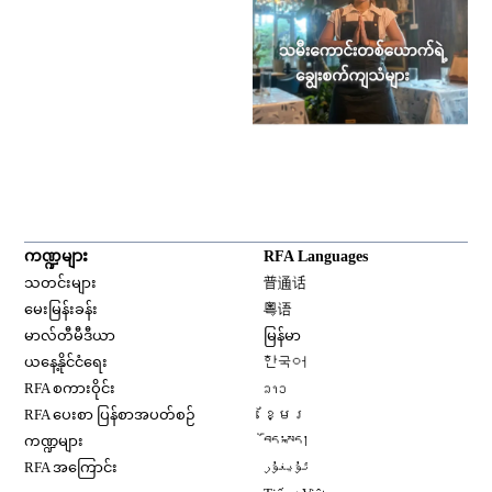
ကဏ္ဍများ
RFA Languages
Opens in new window
သတင်းများ
普通话
Opens in new window
မေးမြန်းခန်း
粤语
Opens in new window
မာလ်တီမီဒီယာ
မြန်မာ
Opens in new window
ယနေ့နိုင်ငံရေး
한국어
Opens in new window
RFA စကားဝိုင်း
ລາວ
Opens in new window
RFA ပေးစာ ပြန်စာအပတ်စဉ်
ខ្មែរ
Opens in new window
ကဏ္ဍများ
བོད་སྐད།
Opens in new window
RFA အကြောင်း
ئۇيغۇر
Opens in new window