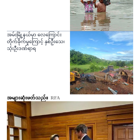
အမ်းမြို့နယ်မှာ လေကြောင်း
တိုက်ခိုက်မှုကြောင့် နှစ်ဦးသေ၊
သုံးဦးဒဏ်ရာရ
အများဆုံးဖတ်သည်။
RFA