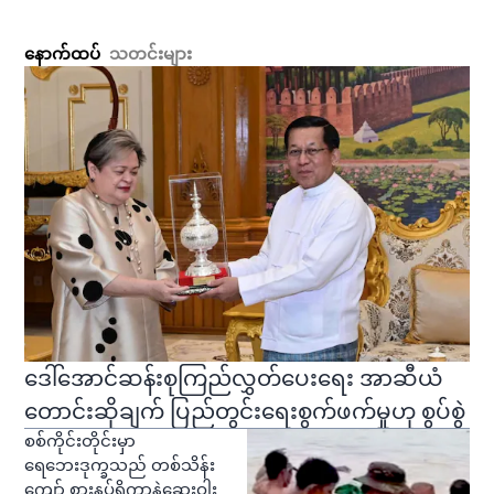
နောက်ထပ်
သတင်းများ
ဒေါ်အောင်ဆန်းစုကြည်လွှတ်ပေးရေး အာဆီယံ
တောင်းဆိုချက် ပြည်တွင်းရေးစွက်ဖက်မှုဟု စွပ်စွဲ
စစ်ကိုင်းတိုင်းမှာ
ရေဘေးဒုက္ခသည် တစ်သိန်း
ကျော် စားနပ်ရိက္ခာနဲ့ဆေးဝါး