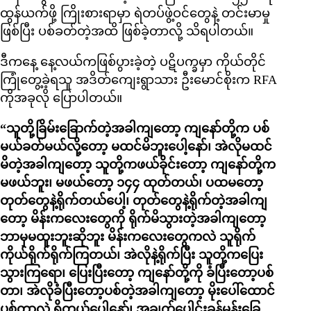
ထွန်ယက်ဖို့ ကြိုးစားရာမှာ ရဲတပ်ဖွဲ့ဝင်တွေနဲ့ တင်းမာမှု
ဖြစ်ပြီး ပစ်ခတ်တဲ့အထိ ဖြစ်ခဲ့တာလို့ သိရပါတယ်။
ဒီကနေ့ နေ့လယ်ကဖြစ်ပွားခဲ့တဲ့ ပဋိပက္ခမှာ ကိုယ်တိုင်
ကြုံတွေ့ခဲ့ရသူ အဒိတ်ကျေးရွာသား ဦးမောင်စိုးက RFA
ကိုအခုလို ပြောပါတယ်။
“သူတို့ခြိမ်းခြောက်တဲ့အခါကျတော့ ကျနော်တို့က ပစ်
မယ်ခတ်မယ်လို့တော့ မထင်မိဘူးပေါ့နော်၊ အဲလိုမထင်
မိတဲ့အခါကျတော့ သူတို့ကဖယ်ခိုင်းတော့ ကျနော်တို့က
မဖယ်ဘူး၊ မဖယ်တော့ ၁၄၄ ထုတ်တယ်၊ ပထမတော့
တုတ်တွေနဲ့ရိုက်တယ်ပေါ့၊ တုတ်တွေနဲ့ရိုက်တဲ့အခါကျ
တော့ မိန်းကလေးတွေကို ရိုက်မိသွားတဲ့အခါကျတော့
ဘာမှမထူးဘူးဆိုဘူး မိန်းကလေးတွေကလဲ သူရိုက်
ကိုယ်ရိုက်ရိုက်ကြတယ်၊ အဲလိုနဲ့ရိုက်ပြီး သူတို့ကပြေး
သွားကြရော၊ ပြေးပြီးတော့ ကျနော်တို့ကို ခံပြီးတော့ပစ်
တာ၊ အဲလိုခံပြီးတော့ပစ်တဲ့အခါကျတော့ မိုးပေါ်ထောင်
ပစ်တာလဲ ရှိတယ်ပေါ့နော်၊ အချက်ပေါင်းခန့်မှန်းခြေ