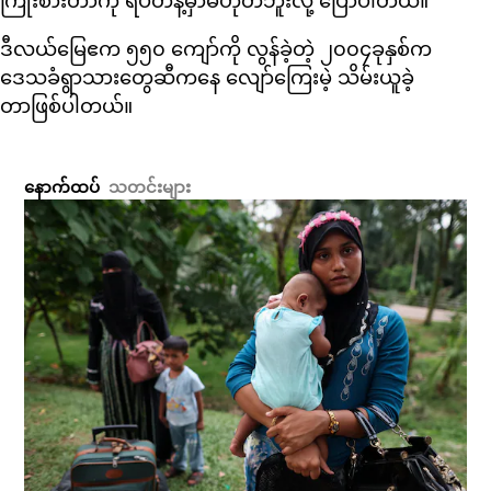
ကြိုးစားတာကို ရပ်တန့်မှာမဟုတ်ဘူးလို့ ပြောပါတယ်။
ဒီလယ်မြေဧက ၅၅၀ ကျော်ကို လွန်ခဲ့တဲ့ ၂၀၀၄ခုနှစ်က
ဒေသခံရွာသားတွေဆီကနေ လျော်ကြေးမဲ့ သိမ်းယူခဲ့
တာဖြစ်ပါတယ်။
နောက်ထပ်
သတင်းများ