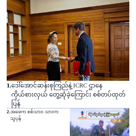
1
.
ဒေါ်အောင်ဆန်းစုကြည်နဲ့ ICRC ဌာနေ
ကိုယ်စားလှယ် တွေ့ဆုံခဲ့ကြောင်း စစ်တပ်ထုတ်
ပြန်
2
.
အဖေက စစ်သား၊ သားက
သူပုန်