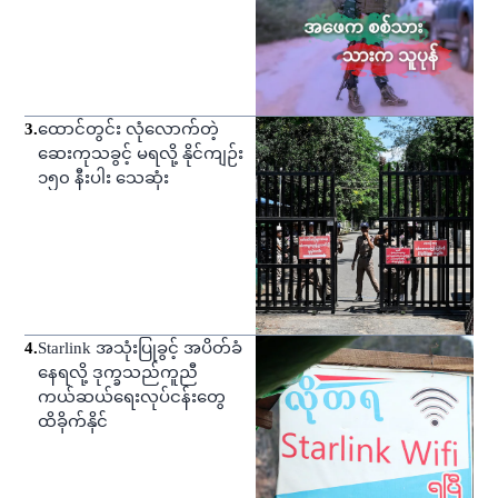
3
.
ထောင်တွင်း လုံလောက်တဲ့
ဆေးကုသခွင့် မရလို့ နိုင်ကျဉ်း
၁၅၀ နီးပါး သေဆုံး
4
.
Starlink အသုံးပြုခွင့် အပိတ်ခံ
နေရလို့ ဒုက္ခသည်ကူညီ
ကယ်ဆယ်ရေးလုပ်ငန်းတွေ
ထိခိုက်နိုင်