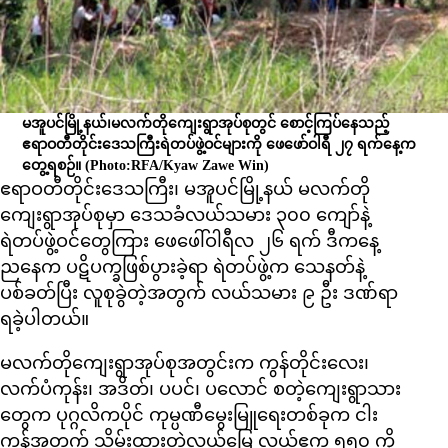
မအူပင်မြို့နယ်၊မလက်တိုကျေးရွာအုပ်စုတွင် စောင့်ကြပ်နေသည့်
ဧရာဝတီတိုင်းဒေသကြီးရဲတပ်ဖွဲ့ဝင်များကို ဖေဖော်ဝါရီ ၂၇ ရက်နေ့က
တွေ့ရစဉ်။
(Photo:RFA/Kyaw Zawe Win)
ဧရာဝတီတိုင်းဒေသကြီး၊ မအူပင်မြို့နယ် မလက်တို
ကျေးရွာအုပ်စုမှာ ဒေသခံလယ်သမား ၃၀၀ ကျော်နဲ့
ရဲတပ်ဖွဲ့ဝင်တွေကြား ဖေဖေါ်ဝါရီလ ၂၆ ရက် ဒီကနေ့
ညနေက ပဋိပက္ခဖြစ်ပွားခဲ့ရာ ရဲတပ်ဖွဲ့က သေနတ်နဲ့
ပစ်ခတ်ပြီး လူစုခွဲတဲ့အတွက် လယ်သမား ၉ ဦး ဒဏ်ရာ
ရခဲ့ပါတယ်။
မလက်တိုကျေးရွာအုပ်စုအတွင်းက ကွန်တိုင်းလေး၊
လက်ပံကုန်း၊ အဒိတ်၊ ပပင်၊ ပလောင် စတဲ့ကျေးရွာသား
တွေက ပုဂ္ဂလိကပိုင် ကုမ္ပဏီမွေးမြူရေးတစ်ခုက ငါး
ကန်အတွက် သိမ်းထားတဲ့လယ်မြေ လယ်ဧက ၅၅၀ ကို