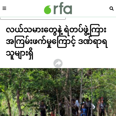
ကဏ္ဍ
ရှာ
ပင်မအကြောင်းအရာသို့ ကျော်ရန်
လယ်သမားတွေနဲ့ ရဲတပ်ဖွဲ့ကြား
အကြမ်းဖက်မှုကြောင့် ဒဏ်ရာရ
သူများရှိ