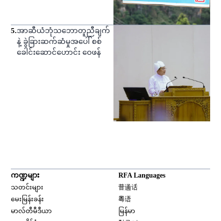
5
.
အာဆီယံဘုံသဘောတူညီချက်
နဲ့ ခွဲခြားဆက်ဆံမှုအပေါ် စစ်
ခေါင်းဆောင်ဟောင်း ဝေဖန်
ကဏ္ဍများ
RFA Languages
Opens in new window
သတင်းများ
普通话
Opens in new window
မေးမြန်းခန်း
粤语
Opens in new window
မာလ်တီမီဒီယာ
မြန်မာ
Opens in new window