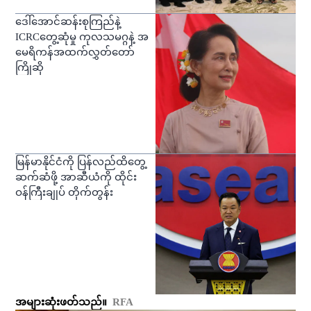
ဒေါ်အောင်ဆန်းစုကြည်နဲ့
ICRCတွေ့ဆုံမှု ကုလသမဂ္ဂနဲ့ အ
မေရိကန်အထက်လွှတ်တော်
ကြိုဆို
မြန်မာနိုင်ငံကို ပြန်လည်ထိတွေ့
ဆက်ဆံဖို့ အာဆီယံကို ထိုင်း
ဝန်ကြီးချုပ် တိုက်တွန်း
အများဆုံးဖတ်သည်။
RFA