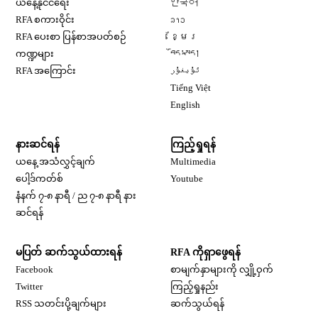
ယနေ့နိုင်ငံရေး
한국어
Opens in new window
RFA စကားဝိုင်း
ລາວ
Opens in new window
RFA ပေးစာ ပြန်စာအပတ်စဉ်
ខ្មែរ
Opens in new window
ကဏ္ဍများ
བོད་སྐད།
Opens in new window
RFA အကြောင်း
ئۇيغۇر
Opens in new window
Tiếng Việt
Opens in new window
English
နားဆင်ရန်
ကြည့်ရှုရန်
ယနေ့ အသံလွှင့်ချက်
Multimedia
Opens in new window
ပေါ့ဒ်ကတ်စ်
Youtube
နံနက် ၇-၈ နာရီ / ည ၇-၈ နာရီ နား
Opens in new window
ဆင်ရန်
မပြတ် ဆက်သွယ်ထားရန်
RFA ကိုရှာဖွေရန်
Opens in new window
Facebook
စာမျက်နှာများကို လျှို့ဝှက်
Opens in new window
Twitter
ကြည့်ရှုနည်း
RSS သတင်းပို့ချက်များ
ဆက်သွယ်ရန်