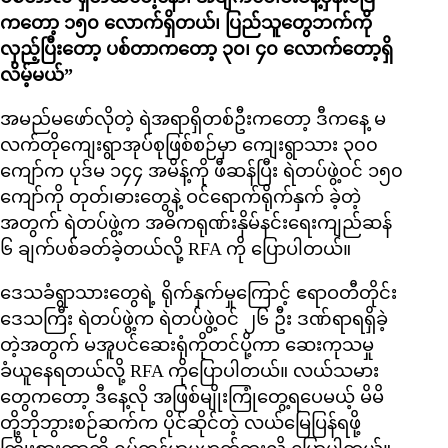
ကတော့ ၁၅၀ လောက်ရှိတယ်၊ ပြည်သူတွေဘက်ကို
လှည့်ပြီးတော့ ပစ်တာကတော့ ၃၀၊ ၄၀ လောက်တော့ရှိ
လိမ့်မယ်”
အမည်မဖော်လိုတဲ့ ရဲအရာရှိတစ်ဦးကတော့ ဒီကနေ့ မ
လက်တိုကျေးရွာအုပ်စုဖြစ်စဉ်မှာ ကျေးရွာသား ၃၀၀
ကျော်က ပုဒ်မ ၁၄၄ အမိန့်ကို ဖီဆန်ပြီး ရဲတပ်ဖွဲ့ဝင် ၁၅၀
ကျော်ကို တုတ်၊ဓားတွေနဲ့ ဝင်ရောက်ရိုက်နှက် ခဲ့တဲ့
အတွက် ရဲတပ်ဖွဲ့က အဓိကရုဏ်းနှိမ်နင်းရေးကျည်ဆန်
၆ ချက်ပစ်ခတ်ခဲ့တယ်လို့ RFA ကို ပြောပါတယ်။
ဒေသခံရွာသားတွေရဲ့ ရိုက်နှက်မှုကြောင့် ဧရာဝတီတိုင်း
ဒေသကြီး ရဲတပ်ဖွဲ့က ရဲတပ်ဖွဲ့ဝင် ၂၆ ဦး ဒဏ်ရာရရှိခဲ့
တဲ့အတွက် မအူပင်ဆေးရုံကိုတင်ပို့ကာ ဆေးကုသမှု
ခံယူနေရတယ်လို့ RFA ကိုပြောပါတယ်။ လယ်သမား
တွေကတော့ ဒီနေ့လို အဖြစ်မျိုးကြုံတွေ့ရပေမယ့် မိမိ
တို့ဘိုဘွားစဉ်ဆက်က ပိုင်ဆိုင်တဲ့ လယ်မြေပြန်ရဖို့