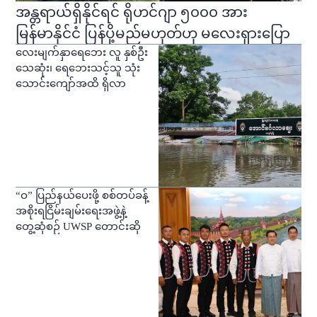
အန္တရာယ်ရှိနိုင်ရင် ရိုဟင်ဂျာ ၅၀၀၀ အား
မြန်မာနိုင်ငံ ပြန်ပို့မည်မဟုတ်ဟု မလေးရှားပြော
လေးမျက်နှာရေဘေး လူ နှစ်ဦး
သေဆုံး၊ ရေဘေးသင့်သူ သုံး
သောင်းကျော်အထိ ရှိလာ
“ဝ” ပြည်နယ်ပေးဖို့ စစ်တပ်ခန့်
အစိုးရငြိမ်းချမ်းရေးအဖွဲ့နဲ့
တွေ့ဆုံစဉ် UWSP တောင်းဆို