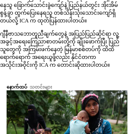
နေသူ ခြောက်သောင်းခွဲကျော်နဲ့ ပြည်နယ်တွင်း အိုးအိမ်
စွန့်ခွာ ထွက်ပြေးနေရသူ တစ်သိန်းသုံးသောင်းကျော်ရှိ
တယ်လို့ ICA က ထုတ်ပြန်ထားပါတယ်။
ဂျီနီဗာသဘောတူညီချက်တွေနဲ့ အပြည်ပြည်ဆိုင်ရာ လူ့
အခွင့်အရေးကြေညာစာတမ်းတို့ကို ချိုးဖောက်ပြီး ပြည်
သူတွေကို အကြမ်းဖက်နေတဲ့ မြန်မာစစ်တပ်ကို ထိထိ
ရောက်ရောက် အရေးယူဖို့လည်း နိုင်ငံတကာ
အသိုင်းအဝိုင်းကို ICA က တောင်းဆိုထားပါတယ်။
နောက်ထပ်
သတင်းများ