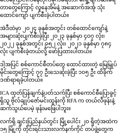
တာတွေကြောင့် လူနေအိမ်နဲ့ အဆောက်အအုံ သုံး
ထောင်ကျော် ပျက်စီးခဲ့ပါတယ်။
အဲဒီထဲမှာ ၂ဝ၂၄ ခုနှစ်အတွင်း တစ်ထောင်ကျော်နဲ့
အများဆုံးပျက်စီးခဲ့ပြီး ၂ဝ၂၃ ခုနှစ်မှာ ၄ဝ၇ လုံး၊
၂ဝ၂၂ ခုနှစ်အတွင်း ၉၅၂ လုံး၊ ၂ဝ၂၁ ခုနှစ်မှာ ၇၈၄
လုံး ပျက်စီးခဲ့တယ်လို့ ဖော်ပြထားပါတယ်။
ဒါ့အပြင် စစ်ကောင်စီတပ်တွေ ထောင်ထားတဲ့ မြေမြှုပ်
မိုင်းတွေကြောင့် ၇၇ ဦးသေဆုံးခဲ့ပြီး ၁၀၅ ဦး ထိခိုက်
ဒဏ်ရာရခဲ့ပါတယ်။
ICA ထုတ်ပြန်ချက်နဲ့ပတ်သက်ပြီး စစ်ကောင်စီပြောခွင့်
ရှိသူ ဗိုလ်ချုပ်ဇော်မင်းထွန်းကို RFA က တယ်လီဖုန်းနဲ့
ဆက်သွယ်ပေမဲ့ ဖုန်းမဖြေပါဘူး။
လက်ရှိ ချင်းပြည်နယ်တွင်း မြို့ပေါင်း ၂ဝ ရှိတဲ့အထဲက
၁၅ မြို့ကို တိုင်းရင်းသားလက်နက်ကိုင် တပ်ဖွဲ့တွေက