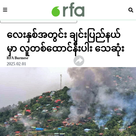
ကဏ္ဍ
ရှာ
ပင်မအကြောင်းအရာသို့ ကျော်ရန်
လေးနှစ်အတွင်း ချင်းပြည်နယ်
မှာ လူတစ်ထောင်နီးပါး သေဆုံး
RFA Burmese
2025.02.01