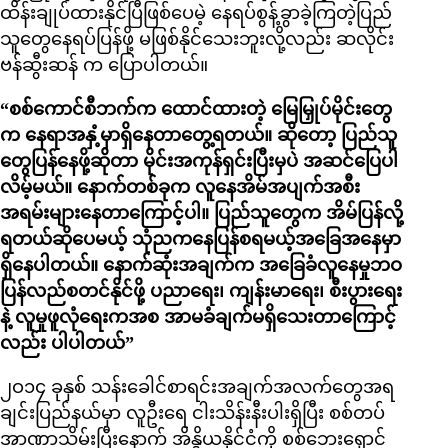
ထိန်းချုပ်ထားနိုင်ပြီဖြစ်ပေမဲ့ နေရပ်စွန့်ခွာခဲ့ကြတဲ့ပြည်
သူတွေနေရပ်ပြန်ဖို့ မဖြစ်နိုင်သေးဘူးလို့လည်း ဆလိုင်း
ဗန်ဆွီးဆန် က ပြောပါတယ်။
“စစ်ကောင်စီဘက်က ထောင်ထားတဲ့ မြေမြှုပ်မိုင်းတွေ
က နေရာအနှံ့မှာရှိနေတာတွေ့ရတယ်။ ဆိုတော့ ပြည်သူ
တွေပြန်နေဖို့ဆိုတာ မိုင်းအကုန်ရှင်းပြီးမှပဲ အဆင်ပြေပါ
လိမ့်မယ်။ နောက်တစ်ခုက လူနေအိမ်အပျက်အစီး
အရမ်းများနေတာကြောင့်ပါ။ ပြည်သူတွေက အိမ်ပြန်လို့
ရတယ်ဆိုပေမယ့် သုံညကနေပြန်စရမယ့်အခြေအနေမှာ
ရှိနေပါတယ်။ နောက်ဆုံးအချက်က အခြေခံလူနေမှုဘဝ
ပြန်လည်စတင်နိုင်ဖို့ ပညာရေး၊ ကျန်းမာရေး၊ စီးပွားရေး
နဲ့ လူမှုဖူလုံရေးကအစ အာမခံချက်မရှိသေးတာကြောင့်
လည်း ပါပါတယ်”
၂ဝ၁၄ ခုနှစ် သန်းခေါင်စာရင်းအချက်အလက်တွေအရ
ချင်းပြည်နယ်မှာ လူဦးရေ ငါးသိန်းနီးပါးရှိပြီး စစ်တပ်
အာဏာသိမ်းပြီးနောက် အိန္ဒိယနိုင်ငံကို စစ်ဘေးရှောင်