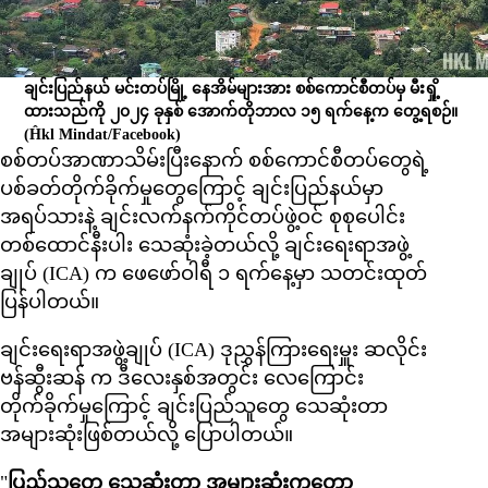
ချင်းပြည်နယ် မင်းတပ်မြို့ နေအိမ်များအား စစ်ကောင်စီတပ်မှ မီးရှို့
ထားသည်ကို ၂၀၂၄ ခုနှစ် အောက်တိုဘာလ ၁၅ ရက်နေ့က တွေ့ရစဉ်။
(Ĥkl Mindat/Facebook)
စစ်တပ်အာဏာသိမ်းပြီးနောက် စစ်ကောင်စီတပ်တွေရဲ့
ပစ်ခတ်တိုက်ခိုက်မှုတွေကြောင့် ချင်းပြည်နယ်မှာ
အရပ်သားနဲ့ ချင်းလက်နက်ကိုင်တပ်ဖွဲ့ဝင် စုစုပေါင်း
တစ်ထောင်နီးပါး သေဆုံးခဲ့တယ်လို့ ချင်းရေးရာအဖွဲ့
ချုပ် (ICA) က ဖေဖော်ဝါရီ ၁ ရက်နေ့မှာ သတင်းထုတ်
ပြန်ပါတယ်။
ချင်းရေးရာအဖွဲ့ချုပ် (ICA) ဒုညွှန်ကြားရေးမှူး ဆလိုင်း
ဗန်ဆွီးဆန် က ဒီလေးနှစ်အတွင်း လေကြောင်း
တိုက်ခိုက်မှုကြောင့် ချင်းပြည်သူတွေ သေဆုံးတာ
အများဆုံးဖြစ်တယ်လို့ ပြောပါတယ်။
"
ပြည်သူတွေ သေဆုံးတာ အများဆုံးကတော့