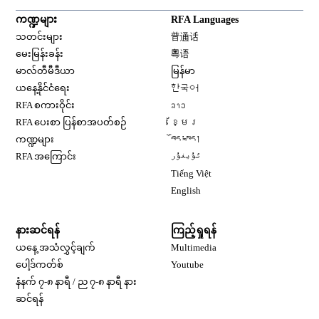
ကဏ္ဍများ
RFA Languages
Opens in new window
သတင်းများ
普通话
Opens in new window
မေးမြန်းခန်း
粤语
Opens in new window
မာလ်တီမီဒီယာ
မြန်မာ
Opens in new window
ယနေ့နိုင်ငံရေး
한국어
Opens in new window
RFA စကားဝိုင်း
ລາວ
Opens in new window
RFA ပေးစာ ပြန်စာအပတ်စဉ်
ខ្មែរ
Opens in new window
ကဏ္ဍများ
བོད་སྐད།
Opens in new window
RFA အကြောင်း
ئۇيغۇر
Opens in new window
Tiếng Việt
Opens in new window
English
နားဆင်ရန်
ကြည့်ရှုရန်
ယနေ့ အသံလွှင့်ချက်
Multimedia
Opens in new window
ပေါ့ဒ်ကတ်စ်
Youtube
နံနက် ၇-၈ နာရီ / ည ၇-၈ နာရီ နား
Opens in new window
ဆင်ရန်