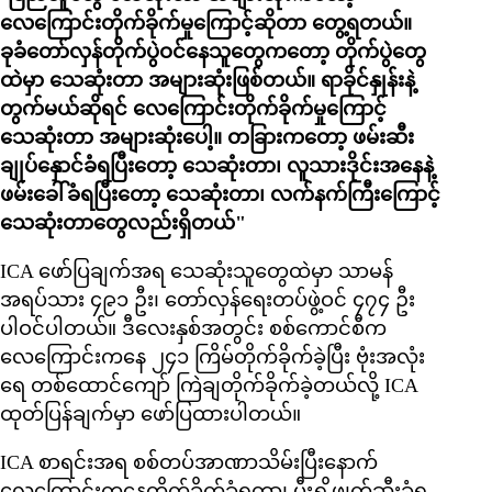
လေကြောင်းတိုက်ခိုက်မှုကြောင့်ဆိုတာ တွေ့ရတယ်။
ခုခံတော်လှန်တိုက်ပွဲဝင်နေသူတွေကတော့ တိုက်ပွဲတွေ
ထဲမှာ သေဆုံးတာ အများဆုံးဖြစ်တယ်။ ရာခိုင်နှုန်းနဲ့
တွက်မယ်ဆိုရင် လေကြောင်းတိုက်ခိုက်မှုကြောင့်
သေဆုံးတာ အများဆုံးပေါ့။ တခြားကတော့ ဖမ်းဆီး
ချုပ်နှောင်ခံရပြီးတော့ သေဆုံးတာ၊ လူသားဒိုင်းအနေနဲ့
ဖမ်းခေါ်ခံရပြီးတော့ သေဆုံးတာ၊ လက်နက်ကြီးကြောင့်
သေဆုံးတာတွေလည်းရှိတယ်"
ICA ဖော်ပြချက်အရ သေဆုံးသူတွေထဲမှာ သာမန်
အရပ်သား ၄၉၁ ဦး၊ တော်လှန်ရေးတပ်ဖွဲ့ဝင် ၄၇၄ ဦး
ပါဝင်ပါတယ်။ ဒီလေးနှစ်အတွင်း စစ်ကောင်စီက
လေကြောင်းကနေ ၂၄၁ ကြိမ်တိုက်ခိုက်ခဲ့ပြီး ဗုံးအလုံး
ရေ တစ်ထောင်ကျော် ကြဲချတိုက်ခိုက်ခဲ့တယ်လို့ ICA
ထုတ်ပြန်ချက်မှာ ဖော်ပြထားပါတယ်။
ICA စာရင်းအရ စစ်တပ်အာဏာသိမ်းပြီးနောက်
လေကြောင်းကနေတိုက်ခိုက်ခံရတာ၊ မီးရှို့ဖျက်ဆီးခံရ