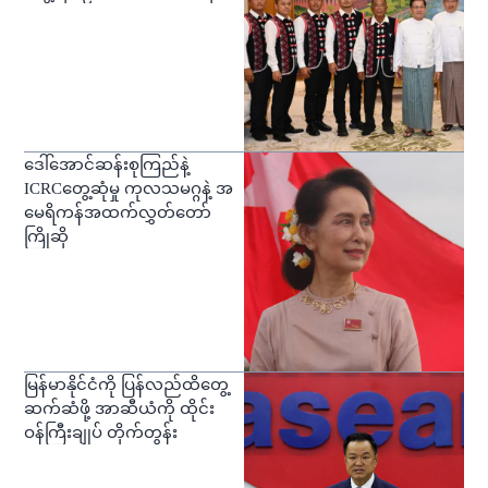
ဒေါ်အောင်ဆန်းစုကြည်နဲ့
ICRCတွေ့ဆုံမှု ကုလသမဂ္ဂနဲ့ အ
မေရိကန်အထက်လွှတ်တော်
ကြိုဆို
မြန်မာနိုင်ငံကို ပြန်လည်ထိတွေ့
ဆက်ဆံဖို့ အာဆီယံကို ထိုင်း
ဝန်ကြီးချုပ် တိုက်တွန်း