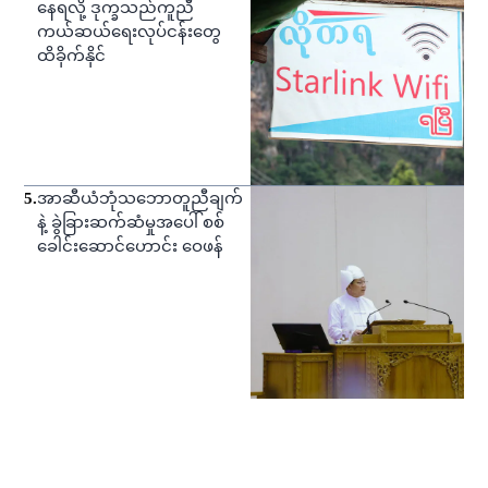
နေရလို့ ဒုက္ခသည်ကူညီ
ကယ်ဆယ်ရေးလုပ်ငန်းတွေ
ထိခိုက်နိုင်
5
.
အာဆီယံဘုံသဘောတူညီချက်
နဲ့ ခွဲခြားဆက်ဆံမှုအပေါ် စစ်
ခေါင်းဆောင်ဟောင်း ဝေဖန်