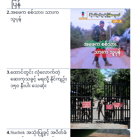
ပြန်
2
.
အဖေက စစ်သား၊ သားက
သူပုန်
3
.
ထောင်တွင်း လုံလောက်တဲ့
ဆေးကုသခွင့် မရလို့ နိုင်ကျဉ်း
၁၅၀ နီးပါး သေဆုံး
4
.
Starlink အသုံးပြုခွင့် အပိတ်ခံ