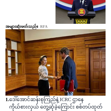
အများဆုံးဖတ်သည်။
RFA
1
.
ဒေါ်အောင်ဆန်းစုကြည်နဲ့ ICRC ဌာနေ
ကိုယ်စားလှယ် တွေ့ဆုံခဲ့ကြောင်း စစ်တပ်ထုတ်