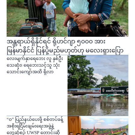
အန္တရာယ်ရှိနိုင်ရင် ရိုဟင်ဂျာ ၅၀၀၀ အား
မြန်မာနိုင်ငံ ပြန်ပို့မည်မဟုတ်ဟု မလေးရှားပြော
လေးမျက်နှာရေဘေး လူ နှစ်ဦး
သေဆုံး၊ ရေဘေးသင့်သူ သုံး
သောင်းကျော်အထိ ရှိလာ
“ဝ” ပြည်နယ်ပေးဖို့ စစ်တပ်ခန့်
အစိုးရငြိမ်းချမ်းရေးအဖွဲ့နဲ့
တွေ့ဆုံစဉ် UWSP တောင်းဆို