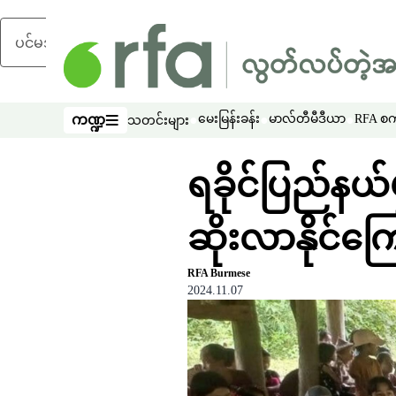
ပင်မအကြောင်းအရာသို့ ကျော်ရန်
ကဏ္ဍ
မေးမြန်းခန်း
မာလ်တီမီဒီယာ
RFA စကာ
သတင်းများ
ကဏ္ဍ
ရခိုင်ပြည်နယ်မ
ဆိုးလာနိုင်က
RFA Burmese
2024.11.07