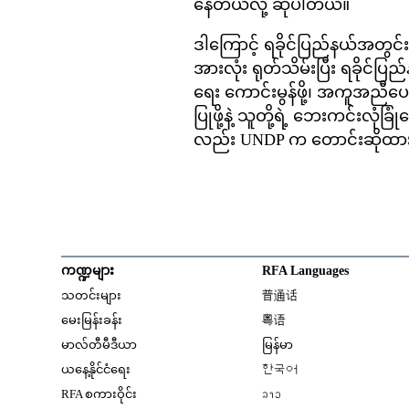
နေတယ်လို့ ဆိုပါတယ်။
ဒါကြောင့် ရခိုင်ပြည်နယ်အတွင်း
အားလုံး ရုတ်သိမ်းပြီး ရခိုင်ပ
ရေး ကောင်းမွန်ဖို့၊ အကူအညီပ
ပြုဖို့နဲ့ သူတို့ရဲ့ ဘေးကင်းလု
လည်း UNDP က တောင်းဆိုထာ
ကဏ္ဍများ
RFA Languages
Opens in new window
သတင်းများ
普通话
Opens in new window
မေးမြန်းခန်း
粤语
Opens in new window
မာလ်တီမီဒီယာ
မြန်မာ
Opens in new window
ယနေ့နိုင်ငံရေး
한국어
Opens in new window
RFA စကားဝိုင်း
ລາວ