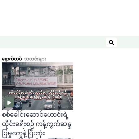
ရှာဖွေရန်
နောက်ထပ်
သတင်းများ
စစ်ခေါင်းဆောင်ဟောင်းရဲ့
ထိုင်းခရီးစဉ် ကန့်ကွက်ဆန္ဒ
ပြမှုတွေနဲ့ ပြီးဆုံး