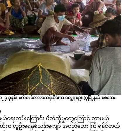
၂၀၂၄ ခုနှစ်၊ စက်တင်ဘာလဆန်းပိုင်းက တွေ့ရစဉ်။
(ဂွမြို့နယ် စစ်ဘေး
)
သွယ်ရေးလမ်းကြောင်း ပိတ်ဆို့မှုတွေကြောင့် လာမယ့်
်နယ်က လူဦးရေနှစ်သန်းကျော် အငတ်ဘေး ကြုံရနိုင်တယ်