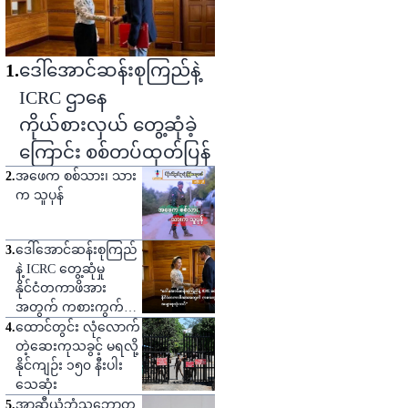
1
.
ဒေါ်အောင်ဆန်းစုကြည်နဲ့
ICRC ဌာနေ
ကိုယ်စားလှယ် တွေ့ဆုံခဲ့
ကြောင်း စစ်တပ်ထုတ်ပြန်
2
.
အဖေက စစ်သား၊ သား
က သူပုန်
3
.
ဒေါ်အောင်ဆန်းစုကြည်
နဲ့ ICRC တွေ့ဆုံမှု
နိုင်ငံတကာဖိအား
အတွက် ကစားကွက်
တစ်ခုဟု သုံးသပ်
4
.
ထောင်တွင်း လုံလောက်
တဲ့ဆေးကုသခွင့် မရလို့
နိုင်ကျဉ်း ၁၅၀ နီးပါး
သေဆုံး
5
.
အာဆီယံဘုံသဘောတူ