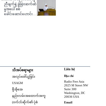
ညီချက်နဲ့ ခွဲခြားဆက်ဆံ
မှုအပေါ် စစ်
ခေါင်းဆောင်ဟောင်း
ဝေဖန်
Liên hệ
သိအပ်စရာများ
w
Opens in new window
Địa chỉ
အလုပ်ခေါ်ယူခြင်း
Opens in new window
Radio Free Asia
USAGM
2025 M Street NW
Opens in new window
Suite 300
ဗွီအိုအေ
Washington, DC
နည်းလမ်းအထောက်အကူ
20036 USA
(ဝက်ဘ်ဆိုက်၏ ပုံစံ
Email