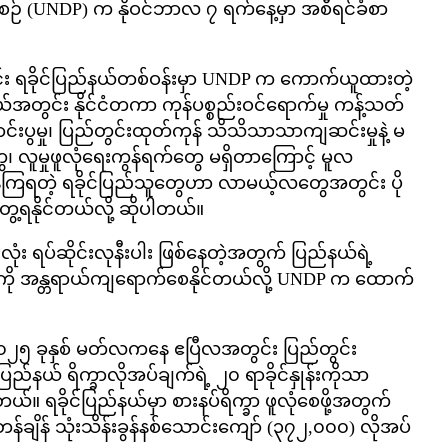
ီအစဉ် (UNDP) က နိုဝင်ဘာလ ၇ ရက်နေ့မှာ အစီရင်ခံစာ
ွင်း ရခိုင်ပြည်နယ်တစ်ဝန်းမှာ UNDP က ကောက်ယူထားတဲ့
င်း နိုင်ငံတကာ ကုန်ပစ္စည်းဝင်ရောက်မှု ကန့်သတ်
င်းပွမှု၊ ပြည်တွင်းထုတ်ကုန် သိသိသာသာကျဆင်းမှုနဲ့ မ
ွေ၊ လူမှုဖူလုံရေးကွန်ရက်တွေ မရှိတာကြောင့် မူလ
ကြရတဲ့ ရခိုင်ပြည်သူတွေဟာ လာမယ့်လတွေအတွင်း ပို
တွေ့ရနိုင်တယ်လို့ ဆိုပါတယ်။
ုံး ရပ်ဆိုင်းလုနီးပါး ဖြစ်နေတဲ့အတွက် ပြည်နယ်ရဲ့
က်ကို အန္တရာယ်ကျရောက်စေနိုင်တယ်လို့ UNDP က ထောက်
၂၀၂၅ ခုနှစ် မတ်လကနေ ဧပြီလအတွင်း ပြည်တွင်း
်နယ် ရိက္ခာလိုအပ်ချက်ရဲ့ ၂၀ ရာခိုင်နှုန်းကိုသာ
တယ်။ ရခိုင်ပြည်နယ်မှာ စားနပ်ရိက္ခာ ဖူလုံစေဖို့အတွက်
န်ချိန် သုံးသိန်းခွန်နစ်သောင်းကျော် (၃၇၂,၀၀၀) လိုအပ်