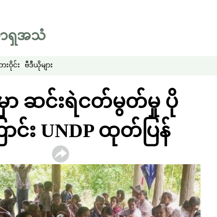
းဝိုင်း
ဗီဒီယိုများ
ှာ ဆင်းရဲငတ်မွတ်မှု ပို
ြောင်း UNDP ထုတ်ပြန်