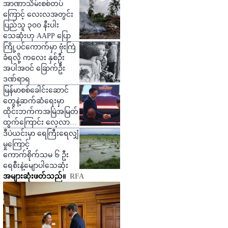
အာဏာသိမ်းစစ်တပ်
ကြောင့် လေးလအတွင်း
ပြည်သူ ၃၀၀ နီးပါး
သေဆုံးဟု AAPP ပြော
ကြို့ပင်ကောက်မှာ ဗုံးကြဲ
ခံရလို့ ကလေး နှစ်ဦး
အပါအဝင် ခြောက်ဦး
ဒဏ်ရာရ
မြန်မာစစ်ခေါင်းဆောင်
တွေနဲ့ဆက်ဆံရေးမှာ
ထိုင်းဘက်ကအမြဲအမြတ်
ထွက်ကြောင်း လေ့လာသူ
တွေပြော
ဒီပဲယင်းမှာ ရေကြီးရေလျှံ
မှုကြောင့်
ကောက်စိုက်သမ ၆ ဦး
ရေစီးနဲ့မျောပါသေဆုံး
အများဆုံးဖတ်သည်။
RFA