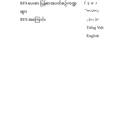
Opens in new window
RFA ပေးစာ ပြန်စာအပတ်စဉ်ကဏ္ဍ
ខ្មែរ
Opens in new windo
များ
བོད་སྐད།
Opens in new windo
RFA အကြောင်း
ئۇيغۇر
Opens in new win
Tiếng Việt
Opens in new windo
English