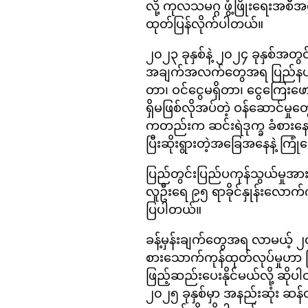
လို့ ကုလသမဂ္ဂ ဖွံ့ဖြိုးရေးအစ
ထုတ်ပြန်လိုက်ပါတယ်။
၂၀၂၃ ခုနှစ်နဲ့ ၂၀၂၄ ခုနှစ်အတ
အချက်အလက်တွေအရ ပြည်နယ်အတွ
တာ၊ ဝင်ငွေမရှိတာ၊ ငွေကြေးဖော
ရှိမဖြစ်လိုအပ်တဲ့ ဝန်ဆောင်မှုတ
ကတည်းက ဆင်းရဲဒုက္ခ ခံစားနေ
ပြီးဆိုးရွားတဲ့အခြေအနေနဲ့ ကြုံ
ပြည်တွင်းပြည်ပကုန်သွယ်မှုအားလ
လူဦးရေ ၉၅ ရာခိုင်နှုန်းလော
ပြပါတယ်။
ခန့်မှန်းချက်တွေအရ လာမယ့် 
စားသောက်ကုန်ထုတ်လုပ်မှုဟာ ပြည
ဖြည့်ဆည်းပေးနိုင်မယ်လို့ ဆိုပါ
၂၀၂၅ ခုနှစ်မှာ အနည်းဆုံး ဆန်တ