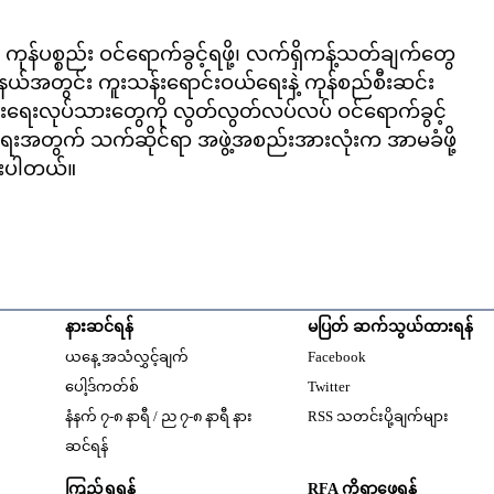
 ကုန်ပစ္စည်း ဝင်ရောက်ခွင့်ရဖို့၊ လက်ရှိကန့်သတ်ချက်တွေ
ြည်နယ်အတွင်း ကူးသန်းရောင်းဝယ်ရေးနဲ့ ကုန်စည်စီးဆင်း
ေးရေးလုပ်သားတွေကို လွတ်လွတ်လပ်လပ် ဝင်ရောက်ခွင့်
ံခြုံရေးအတွက် သက်ဆိုင်ရာ အဖွဲ့အစည်းအားလုံးက အာမခံဖို့
းပါတယ်။
နားဆင်ရန်
မပြတ် ဆက်သွယ်ထားရန်
Opens in new windo
ယနေ့ အသံလွှင့်ချက်
Facebook
Opens in new window
ပေါ့ဒ်ကတ်စ်
Twitter
နံနက် ၇-၈ နာရီ / ည ၇-၈ နာရီ နား
RSS သတင်းပို့ချက်များ
Opens in new window
ဆင်ရန်
ကြည့်ရှုရန်
RFA ကိုရှာဖွေရန်