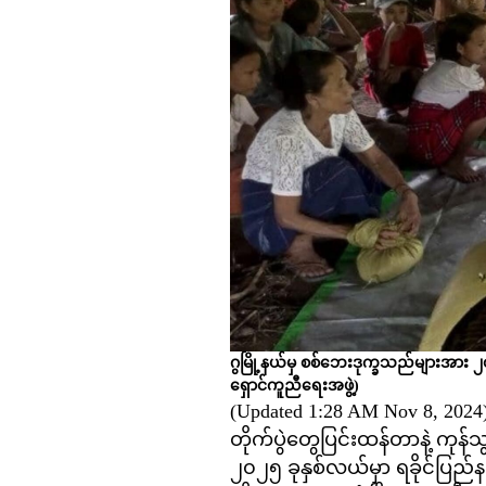
ဂွမြို့နယ်မှ စစ်ဘေးဒုက္ခသည်များအား 
ရှောင်ကူညီရေးအဖွဲ့)
(Updated 1:28 AM Nov 8, 2024
တိုက်ပွဲတွေပြင်းထန်တာနဲ့ ကုန်
၂၀၂၅ ခုနှစ်လယ်မှာ ရခိုင်ပြည