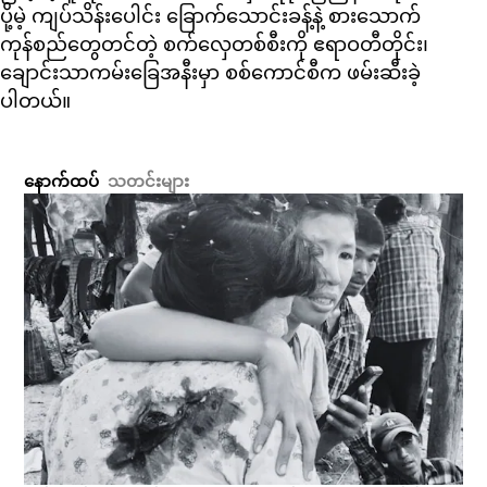
ပို့မဲ့ ကျပ်သိန်းပေါင်း ခြောက်သောင်းခန့်နဲ့ စားသောက်
ကုန်စည်တွေတင်တဲ့ စက်လှေတစ်စီးကို ဧရာဝတီတိုင်း၊
ချောင်းသာကမ်းခြေအနီးမှာ စစ်ကောင်စီက ဖမ်းဆီးခဲ့
ပါတယ်။
နောက်ထပ်
သတင်းများ