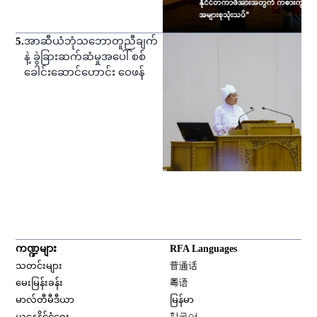
5
.
အာဆီယံဘုံသဘောတူညီချက်
နဲ့ ခွဲခြားဆက်ဆံမှုအပေါ် စစ်
ခေါင်းဆောင်ဟောင်း ဝေဖန်
ကဏ္ဍများ
RFA Languages
Opens in new window
သတင်းများ
普通话
Opens in new window
မေးမြန်းခန်း
粤语
Opens in new window
မာလ်တီမီဒီယာ
မြန်မာ
Opens in new window
ယနေ့နိုင်ငံရေး
한국어