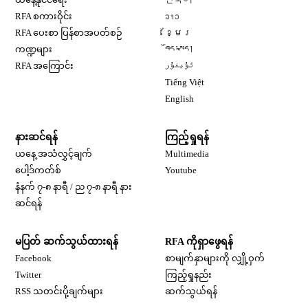
Opens in new window
RFA စကားဝိုင်း
ລາວ
Opens in new window
RFA ပေးစာ ပြန်စာအပတ်စဉ်
ខ្មែរ
Opens in new window
ကဏ္ဍများ
བོད་སྐད།
Opens in new window
RFA အကြောင်း
ئۇيغۇر
Opens in new window
Tiếng Việt
Opens in new window
English
နားဆင်ရန်
ကြည့်ရှုရန်
ယနေ့ အသံလွှင့်ချက်
Multimedia
Opens in new window
ပေါ့ဒ်ကတ်စ်
Youtube
နံနက် ၇-၈ နာရီ / ည ၇-၈ နာရီ နား
Opens in new window
ဆင်ရန်
မပြတ် ဆက်သွယ်ထားရန်
RFA ကိုရှာဖွေရန်
Opens in new window
Facebook
စာမျက်နှာများကို လျှို့ဝှက်
Opens in new window
Twitter
ကြည့်ရှုနည်း
RSS သတင်းပို့ချက်များ
ဆက်သွယ်ရန်