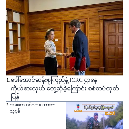
1
.
ဒေါ်အောင်ဆန်းစုကြည်နဲ့ ICRC ဌာနေ
ကိုယ်စားလှယ် တွေ့ဆုံခဲ့ကြောင်း စစ်တပ်ထုတ်
ပြန်
2
.
အဖေက စစ်သား၊ သားက
သူပုန်