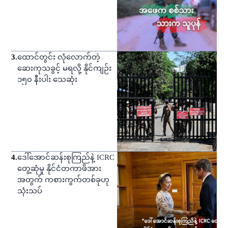
3
.
ထောင်တွင်း လုံလောက်တဲ့
ဆေးကုသခွင့် မရလို့ နိုင်ကျဉ်း
၁၅၀ နီးပါး သေဆုံး
4
.
ဒေါ်အောင်ဆန်းစုကြည်နဲ့ ICRC
တွေ့ဆုံမှု နိုင်ငံတကာဖိအား
အတွက် ကစားကွက်တစ်ခုဟု
သုံးသပ်