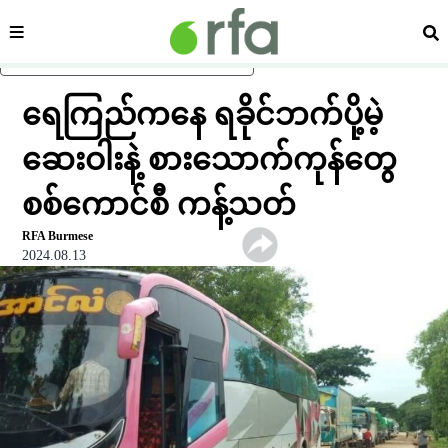
ကဏ္ဍ
ရှာ
ပင်မအကြောင်းအရာသို့ ကျော်ရန်
ရေကြည်ကနေ ရခိုင်ဘက်ပို့မဲ့
ဆေးဝါးနဲ့ စားသောက်ကုန်တွေ
စစ်ကောင်စီ ကန့်သတ်
RFA Burmese
2024.08.13