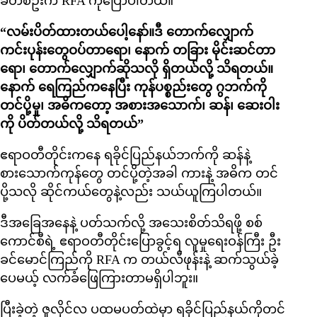
ခံတစ်ဦးက RFA ကိုပြောပါတယ်။
“လမ်းပိတ်ထားတယ်ပေါ့နော်။ဒီ တောက်လျှောက်
ကင်းပုန်းတွေဝပ်တာရော၊ နောက် တခြား မိုင်းဆင်တာ
ရော၊ တောက်လျှောက်ဆိုသလို ရှိတယ်လို့ သိရတယ်။
နောက် ရေကြည်ကနေပြီး ကုန်ပစ္စည်းတွေ ဂွဘက်ကို
တင်ပို့မှု၊ အဓိကတော့ အစားအသောက်၊ ဆန်၊ ဆေးဝါး
ကို ပိတ်တယ်လို့ သိရတယ်”
ဧရာဝတီတိုင်းကနေ ရခိုင်ပြည်နယ်ဘက်ကို ဆန်နဲ့
စားသောက်ကုန်တွေ တင်ပို့တဲ့အခါ ကားနဲ့ အဓိက တင်
ပို့သလို ဆိုင်ကယ်တွေနဲ့လည်း သယ်ယူကြပါတယ်။
ဒီအခြေအနေနဲ့ ပတ်သက်လို့ အသေးစိတ်သိရဖို့ စစ်
ကောင်စီရဲ့ ဧရာဝတီတိုင်းပြောခွင့်ရ လူမှုရေးဝန်ကြီး ဦး
ခင်မောင်ကြည်ကို RFA က တယ်လီဖုန်းနဲ့ ဆက်သွယ်ခဲ့
ပေမယ့် လက်ခံဖြေကြားတာမရှိပါဘူး။
ပြီးခဲ့တဲ့ ဇူလိုင်လ ပထမပတ်ထဲမှာ ရခိုင်ပြည်နယ်ကိုတင်