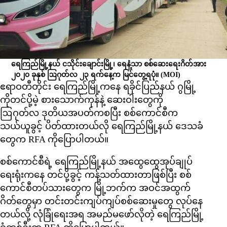
ရေကြည်မြို့နယ် ငသိုင်းချောင်းမြို့၊ ရေနံ့သာ စစ်ဆေးရေးဂိတ်အား
၂၀၂၀ ခုနှစ် ဩဂုတ်လ ၂၃ ရက်နေ့က မြင်တွေ့ရပုံ။
(MOI)
ဧရာဝတီတိုင်း ရေကြည်မြို့ကနေ ရခိုင်ပြည်နယ် ဂွမြို့
ကိုတင်ပို့မဲ့ စားသောက်ကုန်နဲ့ ဆေးဝါးတွေကို
ဩဂုတ်လ ဒုတိယအပတ်ကစပြီး စစ်ကောင်စီက
သယ်ယူခွင့် ပိတ်ထားတယ်လို ရေကြည်မြို့နယ် ဒေသခံ
တွေက RFA ကိုပြောပါတယ်။
စစ်ကောင်စီရဲ့ ရေကြည်မြို့နယ် အထွေထွေအုပ်ချုပ်
ရေးရုံးကနေ တင်ပို့ခွင့် ကန့်သတ်ထားတာဖြစ်ပြီး စစ်
ကောင်စီတပ်သားတွေက မြို့ဘက်က အဝင်အထွက်
ဂိတ်တွေမှာ တင်းတင်းကျပ်ကျပ်စစ်ဆေးမှုတွေ လုပ်နေ
တယ်လို့ လုံခြုံရေးအရ အမည်မဖော်လိုတဲ့ ရေကြည်မြို့