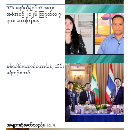
RFA ရေဒီယိုနဲ့ရုပ်သံ အထူး
အစီအစဉ် ၂ဝ၂၆ သြဂုတ်လ ၇
ရက်၊ သောကြာနေ့
စစ်ခေါင်းဆောင်ဟောင်းရဲ့ ထိုင်း
ခရီးစဉ်စတင်
အများဆုံးဖတ်သည်။
RFA