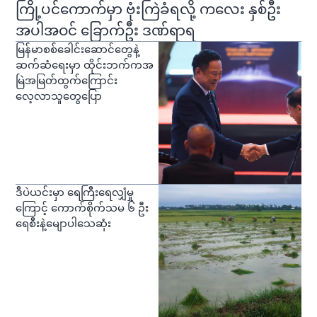
ကြို့ပင်ကောက်မှာ ဗုံးကြဲခံရလို့ ကလေး နှစ်ဦး
အပါအဝင် ခြောက်ဦး ဒဏ်ရာရ
မြန်မာစစ်ခေါင်းဆောင်တွေနဲ့
ဆက်ဆံရေးမှာ ထိုင်းဘက်ကအ
မြဲအမြတ်ထွက်ကြောင်း
လေ့လာသူတွေပြော
ဒီပဲယင်းမှာ ရေကြီးရေလျှံမှု
ကြောင့် ကောက်စိုက်သမ ၆ ဦး
ရေစီးနဲ့မျောပါသေဆုံး