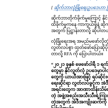
[
ဆိုက်ဘာလုံခြုံရေးဥပဒေဟာ ပြည
ဆိုက်ဘာတိုက်ခိုက်မှုကြောင့် န
ထိခိုက်မှုကနေ ကာကွယ်ဖို့နဲ့ ဆိ
အတွက် ပြဋ္ဌာန်းတာလို့ ဆိုပါတ
လုံခြုံရေးအရ အမည်မဖော်လိုတဲ
လွတ်လပ်စွာ ထုတ်ဖော်ပြောဆိုပို
တာလို့ RFA ကို ပြောပါတယ်။
“၂၀၂၁ ခုနှစ် ဖေဖော်ဝါရီ ၁ ရက်
တွေမှာ နိုင်လွတ်လုံ ဥပဒေမှာပါတ
တွေကို ယာယီအားဖြင့် ရပ်ဆိုင်း
ရေးဆိုင်ရာ လွတ်လပ်ခွင့်က အဲဒ
အရင်းတွေက အာဏာထိန်းသိမ်းထား
တဲ့ အဖွဲ့အစည်းအသီးသီးရဲ့ကြားမှာ
တဲ့အတွက် အဲဒီအကျိုးဆက်ကို ကျွ