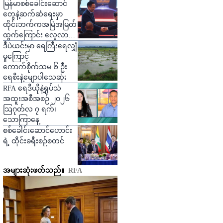
ဒဏ်ရာရ
မြန်မာစစ်ခေါင်းဆောင်
တွေနဲ့ဆက်ဆံရေးမှာ
ထိုင်းဘက်ကအမြဲအမြတ်
ထွက်ကြောင်း လေ့လာသူ
တွေပြော
ဒီပဲယင်းမှာ ရေကြီးရေလျှံ
မှုကြောင့်
ကောက်စိုက်သမ ၆ ဦး
ရေစီးနဲ့မျောပါသေဆုံး
RFA ရေဒီယိုနဲ့ရုပ်သံ
အထူးအစီအစဉ် ၂ဝ၂၆
သြဂုတ်လ ၇ ရက်၊
သောကြာနေ့
စစ်ခေါင်းဆောင်ဟောင်း
ရဲ့ ထိုင်းခရီးစဉ်စတင်
အများဆုံးဖတ်သည်။
RFA