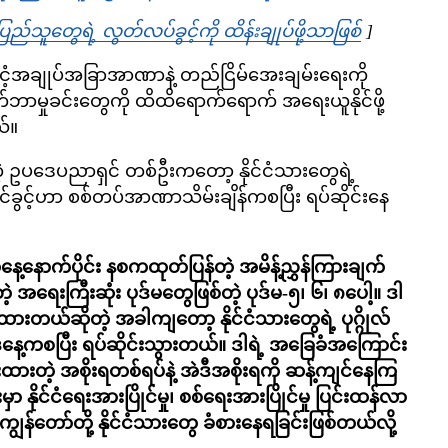
်သူတွေရဲ့ လွတ်လပ်ခွင့်ကို ထိန်းချုပ်ဖို့သာဖြစ်
Opens in n
]
ိုင်ငံ့အချုပ်အခြာအာဏာနဲ့ တည်ငြိမ်အေးချမ်းရေးကို
ုက်ဘာမှုခင်းတွေကို ထိထိရောက်ရောက် အရေးယူနိုင်ဖို့
ယ်။
့ ဥပဒေပညာရှင် တစ်ဦးကတော့ နိုင်ငံသားတွေရဲ့
င်ခွင့်ဟာ စစ်တပ်အာဏာသိမ်းချိန်ကစပြီး ရပ်ဆိုင်းနေ
နေ့နောက်ပိုင်း နစကထုတ်ပြန်တဲ့ အမိန့်ညွှန်ကြားချက်
ဲ့ အရေးကြီးဆုံး ပုဒ်မတွေဖြစ်တဲ့ ပုဒ်မ-၅၊ ၆၊ ၈ပေါ့။ ဒါ
ထားတယ်ဆိုတဲ့ အခါကျတော့ နိုင်ငံသားတွေရဲ့ ပုဂ္ဂိုလ်
ီနေ့ကစပြီး ရပ်ဆိုင်းသွားတယ်။ ဒါရဲ့ အခြေခံအကြောင်း
တဲ့ အစိုးရတစ်ရပ်နဲ့ အဲဒီအစိုးရကို ဆန့်ကျင်နေကြ
 နိုင်ငံရေးအားပြိုင်မှု၊ စစ်ရေးအားပြိုင်မှု ပြင်းထန်လာ
န်တော်တို့ နိုင်ငံသားတွေ ခံစားနေရခြင်းဖြစ်တယ်လို့