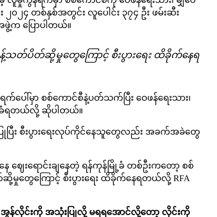
 လူမှုကွန်ရက်မှာ စစ်ကောင်စီကို ဝေဖန်ရေးသား၊ မျှဝေ
း ၂၀၂၄ တစ်နှစ်အတွင်း လူပေါင်း ၃၇၄ ဦး ဖမ်းဆီး
ဖွဲ့က ပြောပါတယ်။
့်သတ်ပိတ်ဆို့မှုတွေကြောင့် စီးပွားရေး ထိခိုက်နေရ
န်ရက်ပေါ်မှာ စစ်ကောင်စီနဲ့ပတ်သက်ပြီး ဝေဖန်ရေးသား၊
းခံရတယ်လို့ ဆိုပါတယ်။
ြုပြီး စီးပွားရေးလုပ်ကိုင်နေသူတွေလည်း အခက်အခဲတွေ
ကနေ ဈေးရောင်းချနေတဲ့ ရန်ကုန်မြို့ခံ တစ်ဦးကတော့ စစ်
ဆို့မှုတွေကြောင့် စီးပွားရေး ထိခိုက်နေရတယ်လို့ RFA
လိုင်းကို အသုံးပြုလို့ မရရအောင်လို့တော့ လိုင်းကို