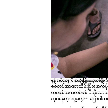
ဖုန်းအင်တာနက် အသုံးပြုနေသူတစ်ဦးကို
စစ်တပ်အာဏာသိမ်းပြီးနောက်ပိုင်း
တစ်နှစ်ထက်တစ်နှစ် ပိုဆိုးလာတယ်
လုပ်နေတဲ့အဖွဲ့တွေက ပြောပါတ