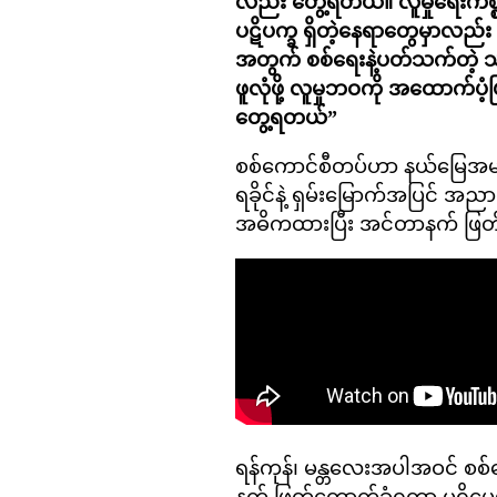
လည်း တွေ့ရတယ်။ လူမှုရေးကိစ
ပဋိပက္ခ ရှိတဲ့နေရာတွေမှာလည်
အတွက် စစ်ရေးနဲ့ပတ်သက်တဲ့
ဖူလုံဖို့ လူမှုဘဝကို အထောက်
တွေ့ရတယ်”
စစ်ကောင်စီတပ်ဟာ နယ်မြေအများ
ရခိုင်နဲ့ ရှမ်းမြောက်အပြင် အ
အဓိကထားပြီး အင်တာနက် ဖြ
ရန်ကုန်၊ မန္တလေးအပါအဝင် စစ်