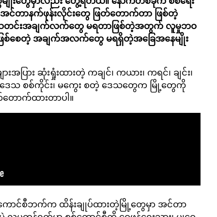
္စမျိုးတွေမှာလည်း တွေ့ရတယ်။ နောက်တစ်ခုက စစ်ရေး
း အင်တာနက်ဖုန်းလိုင်းတွေ ဖြတ်တောက်တာ ဖြစ်တဲ့
 သတင်းအချက်လက်တွေ မရတာဖြစ်တဲ့အတွက် လူမှုဘဝ
ပံ့ဖြစ်စေတဲ့ အချက်အလက်တွေ မရရှိတဲ့အခြေအနေမျိုး
အပြား ဆုံးရှုံးထားတဲ့ ကချင်၊ ကယား၊ ကရင်၊ ချင်း၊
ညာဒေသ စစ်ကိုင်း၊ မကွေး စတဲ့ ဒေသတွေက မြို့တွေကို
တ်တောက်ထားတာပါ။
ကောင်စီဘက်က ထိန်းချုပ်ထားတဲ့မြို့တွေမှာ အင်တာ