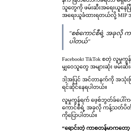
နက် ဖြတ်တောက်ခံရတာ မရှိပေမဲ့
သူတွေကို ဖမ်းဆီးအရေးယူနေပြီ
အရေးယူခံထားရတယ်လို့ MIP အ
"စစ်ကောင်စီရဲ့ အခုလို ကန
ပါတယ်"
Facebook၊ TikTok စတဲ့ လူမှုကွ
မျှဝေသူတွေ အများဆုံး ဖမ်းဆီ
ဒါ့အပြင် အင်တာနက်ကို အသုံးပ
ရင်ဆိုင်နေရပါတယ်။
လူမှုကွန်ရက် ဖေ့စ်ဘွတ်ခ်ပေါ်
ကောင်စီရဲ့ အခုလို ကန့်သတ်ပိတ်
ကိုပြောပါတယ်။
“ရောင်းတဲ့ ကာစတန်မာကတော့ အွန်