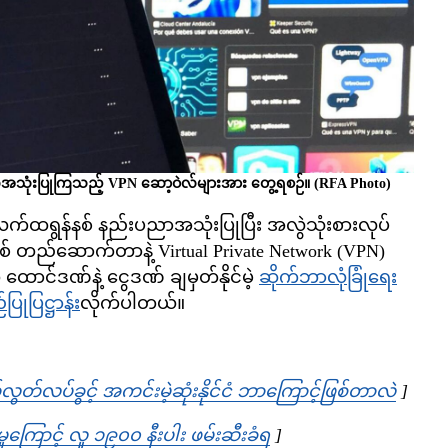
က်အသုံးပြုကြသည့် VPN ဆော့ဝဲလ်များအား တွေ့ရစဉ်။ (RFA Photo)
်ထရွန်နစ် နည်းပညာအသုံးပြုပြီး အလွဲသုံးစားလုပ်
စ် တည်ဆောက်တာနဲ့ Virtual Private Network (VPN)
ာင်ဒဏ်နဲ့ ငွေဒဏ် ချမှတ်နိုင်မဲ့
ဆိုက်ဘာလုံခြုံရေး
ုပြဋ္ဌာန်း
လိုက်ပါတယ်။
တ်လပ်ခွင့် အကင်းမဲ့ဆုံးနိုင်ငံ ဘာကြောင့်ဖြစ်တာလဲ
Opens 
]
ုကြောင့် လူ ၁၉၀၀ နီးပါး ဖမ်းဆီးခံရ
Opens in new window
]