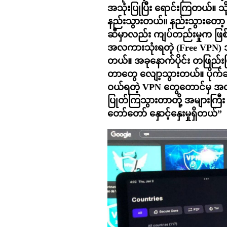
အသုံးပြုပြီး ရောင်းကြတယ်။ သိ
နည်းသွားတယ်။ နည်းသွားတော့ စီ
ဆီမှာလည်း ကျပ်တည်းမှုက ဖြ
အလကားသုံးရတဲ့ (Free VPN) အ
တယ်။ အခုနောက်ပိုင်း တဖြည်
တာတွေ လျော့သွားတယ်။ ပိုက်ဆံန
ဝယ်ရတဲ့ VPN တွေတောင်မှ အလုပ
ပြုတ်ကြသွားတာတို့ အများကြီး 
တော်တော် နှောင့်နှေးမှုရှိတယ်”