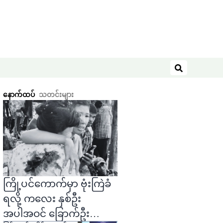
ရှာဖွေရန်
နောက်ထပ်
သတင်းများ
ကြို့ပင်ကောက်မှာ ဗုံးကြဲခံ
ရလို့ ကလေး နှစ်ဦး
အပါအဝင် ခြောက်ဦး