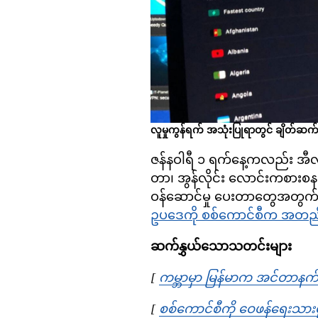
လူမှုကွန်ရက် အသုံးပြုရာတွင် ချိတ်ဆ
ဇန်နဝါရီ ၁ ရက်နေ့ကလည်း အီလက
တာ၊ အွန်လိုင်း လောင်းကစားစန
ဝန်ဆောင်မှု ပေးတာတွေအတွက် ထေ
ဥပဒေကို စစ်ကောင်စီက အတည်ပြ
ဆက်နွှယ်သောသတင်းများ
[
ကမ္ဘာမှာ မြန်မာက အင်တာနက်လွ
[
စစ်ကောင်စီကို ဝေဖန်ရေးသားမှ