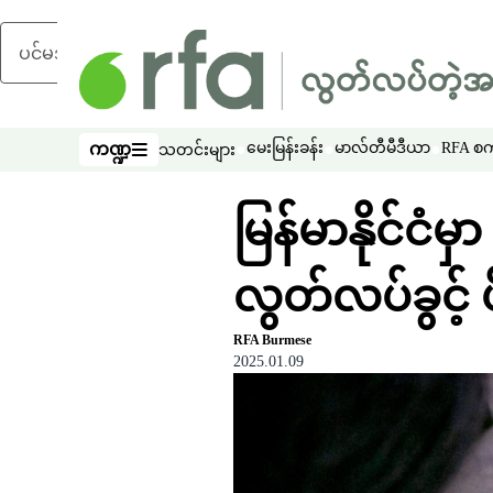
ပင်မအကြောင်းအရာသို့ ကျော်ရန်
ကဏ္ဍ
မေးမြန်းခန်း
မာလ်တီမီဒီယာ
RFA စကာ
သတင်းများ
ကဏ္ဍ
မြန်မာနိုင်ငံ
လွတ်လပ်ခွင့် ဖိ
RFA Burmese
2025.01.09