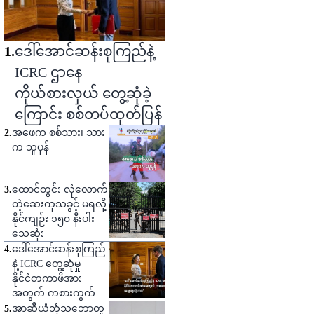
1
.
ဒေါ်အောင်ဆန်းစုကြည်နဲ့
ICRC ဌာနေ
ကိုယ်စားလှယ် တွေ့ဆုံခဲ့
ကြောင်း စစ်တပ်ထုတ်ပြန်
2
.
အဖေက စစ်သား၊ သား
က သူပုန်
3
.
ထောင်တွင်း လုံလောက်
တဲ့ဆေးကုသခွင့် မရလို့
နိုင်ကျဉ်း ၁၅၀ နီးပါး
သေဆုံး
4
.
ဒေါ်အောင်ဆန်းစုကြည်
နဲ့ ICRC တွေ့ဆုံမှု
နိုင်ငံတကာဖိအား
အတွက် ကစားကွက်
တစ်ခုဟု သုံးသပ်
5
.
အာဆီယံဘုံသဘောတူ