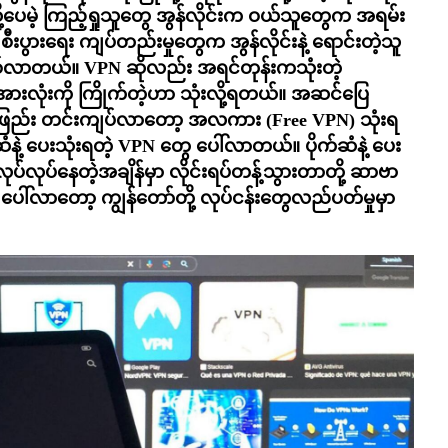
ု့ပေမဲ့ ကြည့်ရှုသူတွေ အွန်လိုင်းက ဝယ်သူတွေက အရမ်း
းပွားရေး ကျပ်တည်းမှုတွေက အွန်လိုင်းနဲ့ ရောင်းတဲ့သူ
စ်လာတယ်။ VPN ဆိုလည်း အရင်တုန်းကသုံးတဲ့
ားလုံးကို ကြိုက်တဲ့ဟာ သုံးလို့ရတယ်။ အဆင်ပြေ
းဖြည်း တင်းကျပ်လာတော့ အလကား (Free VPN) သုံးရ
ဲ့ ပေးသုံးရတဲ့ VPN တွေ ပေါ်လာတယ်။ ပိုက်ဆံနဲ့ ပေး
်လုပ်နေတဲ့အချိန်မှာ လိုင်းရပ်တန့်သွားတာတို့ ဆာဗာ
ပေါ်လာတော့ ကျွန်တော်တို့ လုပ်ငန်းတွေလည်ပတ်မှုမှာ