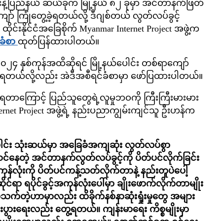
်းနဲ့ပြည်နယ် ဆယ်ခုက မြို့နယ် ၈၂ ခုမှာ အင်တာနက်ဖြတ်
ာ် ကြုံတွေ့ခဲ့ရတယ်လို့ ဒီဂျစ်တယ် လွတ်လပ်ခွင့်
့ ထိုင်းနိုင်ငံအခြေစိုက် Myanmar Internet Project အဖွဲ့က
ခံစာ
ထုတ်ပြန်ထားပါတယ်။
၄ နှစ်ကုန်အထိဆိုရင် မြို့နယ်ပေါင်း တစ်ရာကျော်
ယ်လို့လည်း အဲဒီအစီရင်ခံစာမှာ ဖော်ပြထားပါတယ်။
ကြောင့် ပြည်သူတွေရဲ့လူမှုဘဝကို ကြီးကြီးမားမား
ernet Project အဖွဲ့ရဲ့ နည်းပညာကျွမ်းကျင်သူ ဦးဟန်က
ါင်း သုံးဆယ်မှာ အခြေခံအကျဆုံး လွတ်လပ်စွာ
းဝင်နေတဲ့ အင်တာနက်လွတ်လပ်ခွင့်ကို ပိတ်ပင်လိုက်ခြင်း
န်လုံးကို ပိတ်ပင်ကန့်သတ်လိုက်တာနဲ့ နည်းတူပဲပေါ့
င်ရာ ရပိုင်ခွင့်အကုန်လုံးပေါ်မှာ ချိုးဖောက်လိုက်တာမျိုး
သက်တဲ့ဟာမှာလည်း ထိခိုက်နစ်နာဆုံးရှုံးမှုတွေ အများ
ီးပွားရေးလည်း တွေ့ရတယ်။ ကျန်းမာရေး ကိစ္စမျိုးမှာ