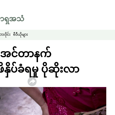
းဝိုင်း
ဗီဒီယိုများ
မှာ အင်တာနက်
နှိပ်ခံရမှု ပိုဆိုးလာ