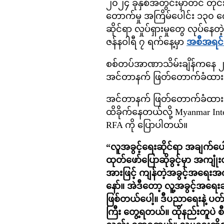
၂၀၂၄ ခုနှစ်အတွင်းမှာတင် တိုင
တောက်မှု အကြိမ်ပေါင်း ၁၃၀ ကျေ
ဆိုင်ရာ လှုပ်ရှားမှုတွေ လုပ်နေတဲ
ဇန်နဝါရီ ၇ ရက်နေ့မှာ
အစီအရင်
စစ်တပ်အာဏာသိမ်းချိန်ကနေ ၂၀၂
အင်တာနက် ဖြတ်တောက်ခံထားရတ
အင်တာနက် ဖြတ်တောက်ခံထားရတာ
ထိခိုက်နေတယ်လို့ Myanmar Int
RFA ကို ပြောပါတယ်။
“လူအခွင့်ရေးဆိုင်ရာ အချက်ပေ
ထုတ်ဖော်ပြောဆိုခွင့်မှာ အကျုံ
အားဖြင့် ကျန်တဲ့အခွင့်အရေးအကု
နော်။ အဲဒီတော့ လူ့အခွင့်အရေးဆို
ဖြစ်တယ်ပေါ့။ ဒီပညာရေးနဲ့ ပတ်
ကြီး တွေ့ရတယ်။ ထိုနည်းတူပဲ စ