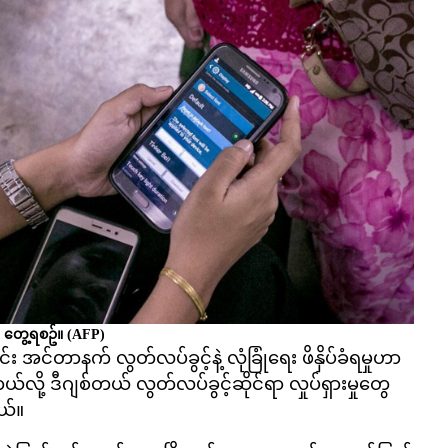
 တွေ့ရစဥ်။
(AFP)
 အင်တာနက် လွတ်လပ်ခွင့်နဲ့ လုံခြုံရေး ဖိနှိပ်ခံရမှုဟာ
လို့ ဒီဂျစ်တယ် လွတ်လပ်ခွင့်ဆိုင်ရာ လှုပ်ရှားမှုတွေ
ယ်။