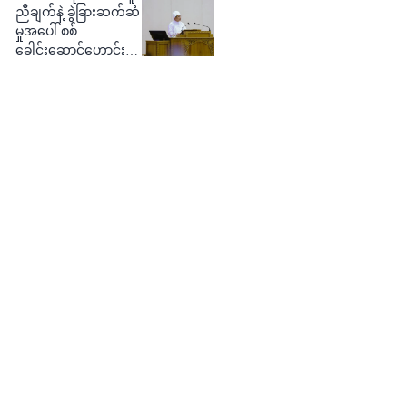
ညီချက်နဲ့ ခွဲခြားဆက်ဆံ
မှုအပေါ် စစ်
ခေါင်းဆောင်ဟောင်း
ဝေဖန်