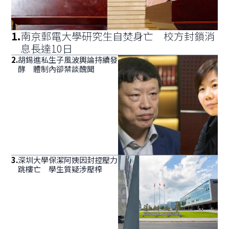
1
.
南京郵電大學研究生自焚身亡 校方封鎖消
息長達10日
2
.
胡錫進私生子風波輿論持續發
酵 體制內卻禁談醜聞
3
.
深圳大學保潔阿姨因封控壓力
跳樓亡 學生質疑涉壓榨