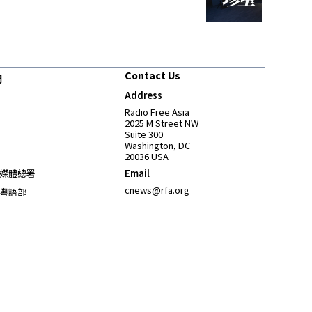
Contact Us
們
Address
Opens in new window
Radio Free Asia
2025 M Street NW
Suite 300
Washington, DC
20036 USA
Opens in new window
媒體總署
Email
Opens in new window
cnews@rfa.org
粵語部
Opens in new window