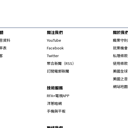
聽
關注我們
關於我
Opens in new window
音資料
YouTube
職業守則
Opens in new window
率表
Facebook
就業機會
Opens in new window
客
Twitter
私隱條款
Opens in new window
聚合新聞（RSS）
使用條款
訂閱電郵新聞
美國全球
美國之音
網站地圖
技術服務
RFA+電視APP
洋蔥暗網
手機與平板
聯絡我們