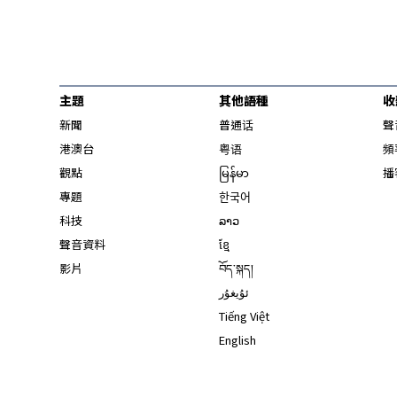
主題
其他語種
收
新聞
普通话
聲
港澳台
粤语
頻
觀點
မြန်မာ
播
專題
한국어
科技
ລາວ
聲音資料
ខ្មែ
影片
བོད་སྐད།
ئۇيغۇر
Tiếng Việt
English