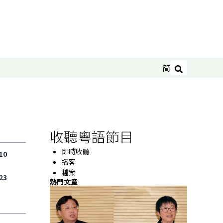
简
搜尋
收聽粵語節目
即時收聽
10
播客
檔案
23
熱門文章