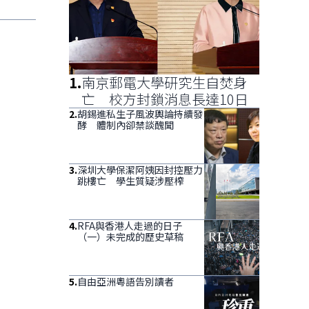
1
.
南京郵電大學研究生自焚身
亡 校方封鎖消息長達10日
2
.
胡錫進私生子風波輿論持續發
酵 體制內卻禁談醜聞
3
.
深圳大學保潔阿姨因封控壓力
跳樓亡 學生質疑涉壓榨
4
.
RFA與香港人走過的日子
（一）未完成的歷史草稿
5
.
自由亞洲粵語告別讀者