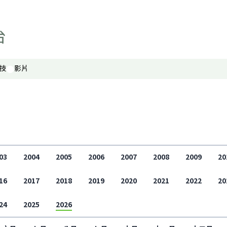
寰宇古今
事實查核
科技
技
影片
影片
顯示 影片 個子版面
聲如洪鍾
財經自由講
香港人自由講
關於我們
顯示 關於我們 個子版面
03
2004
2005
2006
2007
2008
2009
20
聯絡我們
16
2017
2018
2019
2020
2021
2022
20
最新廣播頻率
24
2025
2026
聲音資料
聽眾報料