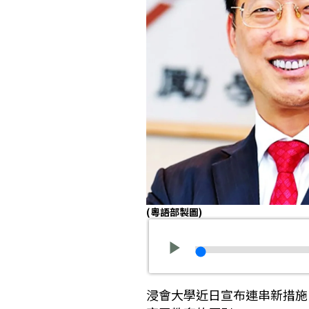
(粵語部製圖)
浸會大學近日宣布連串新措施