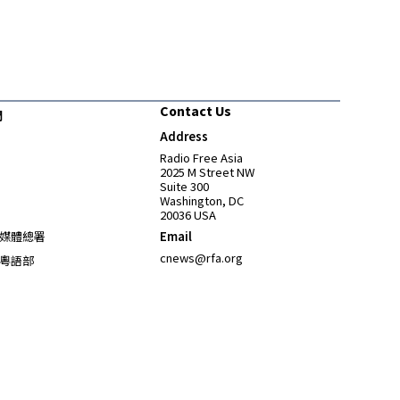
Contact Us
們
Address
Opens in new window
Radio Free Asia
2025 M Street NW
Suite 300
Washington, DC
20036 USA
Opens in new window
媒體總署
Email
Opens in new window
cnews@rfa.org
粵語部
Opens in new window