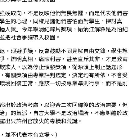
強硬取向，不是反映他們無畏無懼，而是代表他們害
學生的心理，同樣見諸他們害怕面對學生，探討真
播人獎」今年取消紀錄片獎項，衛炳江解釋是為怕紀
並把社會爭議帶入校園。
退，廻避爭議，反會鼓勵不同見解自由交鋒，學生想
爭，辯明真相，痛陳利害，甚至直斥其非，才是教育
欺欺人，以為停止頒發獎項，從源頭上制止話題形
，有關獎項由專業評判鑑定，決定均有所依，不會受
環境回復正常，應該一切按專業準則行事，而不是削
都出於政治考慮，以迎合二次回歸後的政治需要，但
治」的氣派，自言大學不是政治場所，不應糾纏於政
露出只許州官放火的專橫和荒誕。
，並不代表本台立場。）