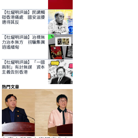
【杜耀明評論】民調觸
碰香港痛處 國安滋擾
適得其反
【杜耀明評論】治標無
力治本無方 拐騙集團
逍遙緬甸
【杜耀明評論】「一國
兩制」有計無謀 資本
主義告別香港
熱門文章