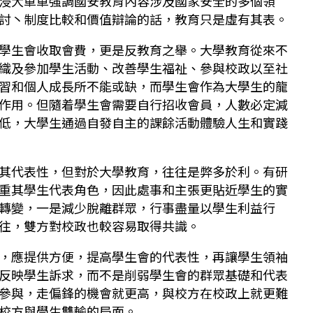
浸大單單強調國安教育內容涉及國家安全的多個領
討丶制度比較和價值辯論的話，教育只是虛有其表。
學生會收取會費，更是反教育之舉。大學教育從來不
織及參加學生活動、改善學生福祉、參與校政以至社
習和個人成長所不能或缺，而學生會作為大學生的龍
作用。但隨着學生會需要自行招收會員，人數必定減
低，大學生通過自發自主的課餘活動體驗人生和實踐
其代表性，但對於大學教育，往往是弊多於利。有研
重其學生代表角色，因此處事和主張更貼近學生的實
轉變，一是減少脫離群眾，行事盡量以學生利益行
往，雙方對校政也較容易取得共識。
，應提供方便，提高學生會的代表性，再讓學生領袖
反映學生訴求，而不是削弱學生會的群眾基礎和代表
參與，走偏鋒的機會就更高，與校方在校政上就更難
校方與學生雙輸的局面。