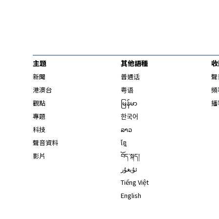
主題
其他語種
收
新聞
普通话
聲
港澳台
粤语
頻
觀點
မြန်မာ
播
專題
한국어
科技
ລາວ
聲音資料
ខ្មែ
影片
བོད་སྐད།
ئۇيغۇر
Tiếng Việt
English