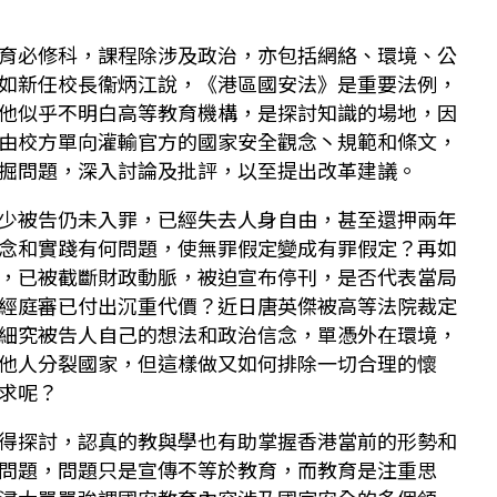
育必修科，課程除涉及政治，亦包括網絡、環境、公
如新任校長衞炳江說，《港區國安法》是重要法例，
他似乎不明白高等教育機構，是探討知識的場地，因
由校方單向灌輸官方的國家安全觀念丶規範和條文，
掘問題，深入討論及批評，以至提出改革建議。
少被告仍未入罪，已經失去人身自由，甚至還押兩年
念和實踐有何問題，使無罪假定變成有罪假定？再如
，已被截斷財政動脈，被迫宣布停刊，是否代表當局
經庭審已付出沉重代價？近日唐英傑被高等法院裁定
細究被告人自己的想法和政治信念，單憑外在環境，
他人分裂國家，但這樣做又如何排除一切合理的懷
求呢？
得探討，認真的教與學也有助掌握香港當前的形勢和
問題，問題只是宣傳不等於教育，而教育是注重思