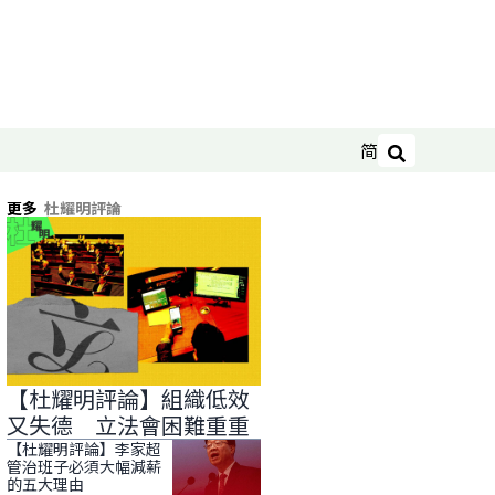
简
搜尋
更多
杜耀明評論
【杜耀明評論】組織低效
又失德 立法會困難重重
【杜耀明評論】李家超
管治班子必須大幅減薪
的五大理由