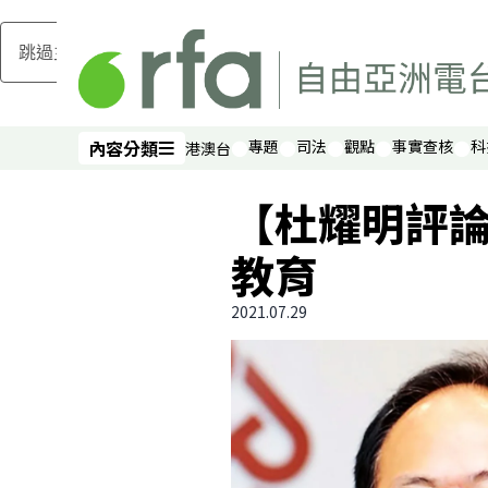
跳過主要內容
內容分類
專題
司法
觀點
事實查核
科
港澳台
內容分類
【杜耀明評
教育
2021.07.29