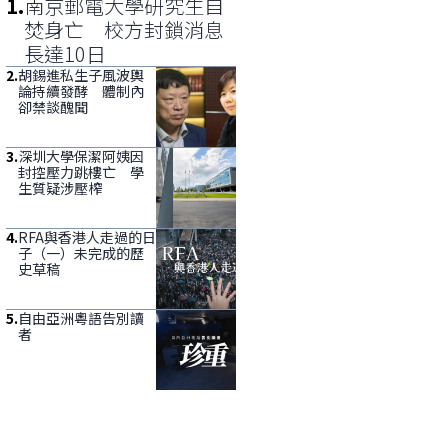
1
.
南京郵電大學研究生自
焚身亡 校方封鎖消息
長達10日
2
.
胡錫進私生子風波輿
論持續發酵 體制內
卻禁談醜聞
3
.
深圳大學保潔阿姨因
封控壓力跳樓亡 學
生質疑涉壓榨
4
.
RFA與香港人走過的日
子（一）未完成的歷
史草稿
5
.
自由亞洲粵語告別讀
者