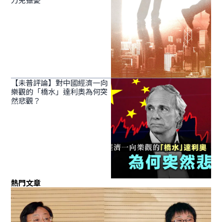
【未普評論】對中國經濟一向
樂觀的「橋水」達利奧為何突
然悲觀？
熱門文章