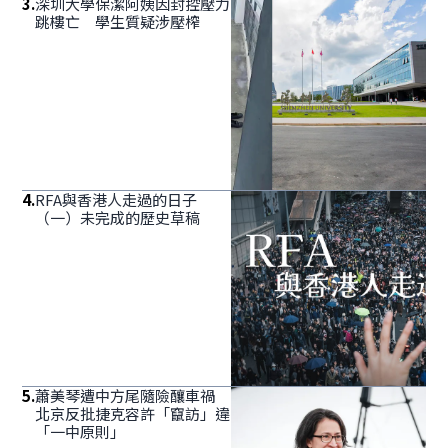
3
.
深圳大學保潔阿姨因封控壓力
跳樓亡 學生質疑涉壓榨
4
.
RFA與香港人走過的日子
（一）未完成的歷史草稿
5
.
蕭美琴遭中方尾隨險釀車禍
北京反批捷克容許「竄訪」違
「一中原則」