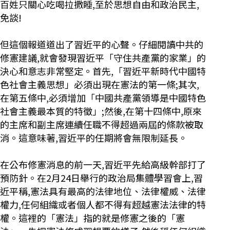
百姓只關心吃喝拉撒睡,至於思想自由和政治民主,
免談!
但這個報道道出了習近平的心聲。仔細閱讀中共的
修憲建議,就會發現習近平「守住共產黨的家業」的
決心和意志非常堅定。首先,「習近平新時代中國特
色社會主義思想」必須出現在憲法的第一條;其次,
在第五條中,必須增加「中國共產黨領導是中國特色
社會主義最本質的特徵」;然後,在第十四條中,原來
的主席和副主席連續任職不得超過兩屆的條款被取
消。這意味著,習近平的任期將會無限制延長。
在公布修憲消息的前一天,習近平先給高級幹部打了
預防針。在2月24日舉行的政治局集體學習會上,習
近平稱,憲法具有最高的法律地位、法律權威、法律
權力,任何組織或者個人都不得有超越憲法法律的特
權。這裡的「憲法」指的就是修憲之後的「憲