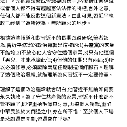
法」。先把憲法修成習想要的樣子,然後稱任何組織
或者個人都不得有超越憲法法律的特權,言外之意,
任何人都不能反對這個新憲法。由此可見,習近平執
政已經到了為所欲為、無所顧忌的地步。
根據這些報道和對習近平的長期跟蹤研究,筆者認
為,習近平修憲的政治邏輯是這樣的:1)共產黨的家業
不能垮;2)不放心他人會守住這個家業;3)只有他這個
「男兒」才能承擔此任;4)但他的任期只有兩屆;5)所
以必須修憲,必須廢除兩屆任期制這個絆腳石。理解
了這個政治邏輯,就能理解為何習近平一定要修憲。
理解了這個政治邏輯就會明白,他習近平無論如何要
永久執政。為了守住共產黨的家業,習近平什麼都不
管不顧了,即使重拾毛澤東牙慧,再搞個人獨裁,重陷
中華民族於大倒退之中,亦在所不惜。至於個人下場
是悲劇還是鬧劇,習還會在乎嗎?