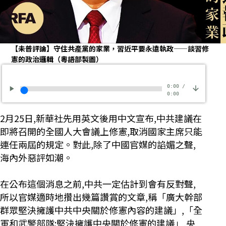
【未普評論】守住共產黨的家業，習近平要永遠執政——談習修
憲的政治邏輯（粵語部製圖）
0:00
/
0:00
2月25日,新華社先用英文後用中文宣布,中共建議在
即將召開的全國人大會議上修憲,取消國家主席只能
連任兩屆的規定。對此,除了中國官媒的諂媚之聲,
海內外惡評如潮。
在公布這個消息之前,中共一定估計到會有反對聲,
所以官媒適時地攢出幾篇讚賞的文章,稱「廣大幹部
群眾堅決擁護中共中央關於修憲內容的建議」,「全
軍和武警部隊:堅決擁護中央關於修憲的建議」,央