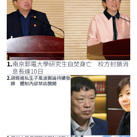
1
.
南京郵電大學研究生自焚身亡 校方封鎖消
息長達10日
2
.
胡錫進私生子風波輿論持續發
酵 體制內卻禁談醜聞