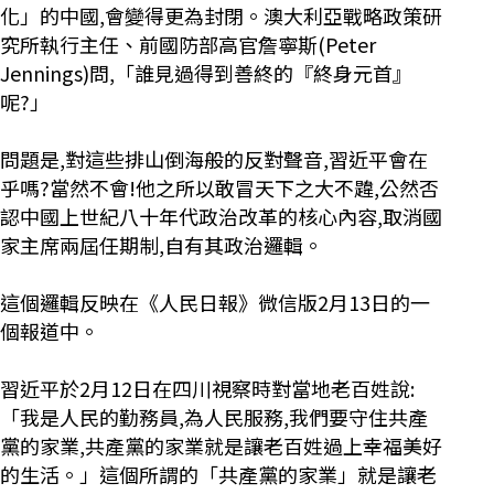
化」的中國,會變得更為封閉。澳大利亞戰略政策研
究所執行主任、前國防部高官詹寧斯(Peter
Jennings)問,「誰見過得到善終的『終身元首』
呢?」
問題是,對這些排山倒海般的反對聲音,習近平會在
乎嗎?當然不會!他之所以敢冒天下之大不韙,公然否
認中國上世紀八十年代政治改革的核心內容,取消國
家主席兩屆任期制,自有其政治邏輯。
這個邏輯反映在《人民日報》微信版2月13日的一
個報道中。
習近平於2月12日在四川視察時對當地老百姓說:
「我是人民的勤務員,為人民服務,我們要守住共產
黨的家業,共產黨的家業就是讓老百姓過上幸福美好
的生活。」這個所謂的「共產黨的家業」就是讓老