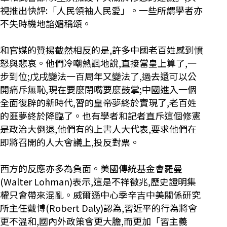
視推出快評:「人民領袖人民愛」。一些所謂學者亦
不失時機地諂媚稱頌。
和官媒的贊揚截然相反的是,許多中國老百姓感到憤
怒與悲哀。他們冷嘲熱諷地說,直接當皇上算了,一
步到位;戊戌變法一百周年又變法了,過去還可以公
開痛斥無恥,現在要麼閉嘴要麼鼓掌;中國進入一個
全面復辟的新時代,習的皇帝夢終於實現了,老百姓
的噩夢終於降臨了。也有學者和記者直斥這個修憲
是政治大倒退,他們有的上書人大代表,要求他們在
即將召開的人大會議上,投反對票。
西方的反應亦多為負面。美國傳統基金會羅曼
(Walter Lohman)表示,這是不祥徵兆,歷史證明集
權只會帶來混亂。威爾遜中心季辛吉中美關係研究
所主任戴博(Robert Daly)認為,習近平的行為將會
更不溫和,國內外政策會更大膽,而更加「習主義