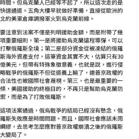
時間。但烏克蘭人已經等不起了，所以這次走的是
快速通道。五角大樓早就做好準備，直接從歐洲的
北約美軍倉庫調撥軍火到烏克蘭前線。
要注意到法案不僅是列明援助金額，而是附帶了幾
項重要細則，第一是將援助烏克蘭遠程導彈，可以
打擊俄羅斯全境；第二是部分資金從被凍結的俄羅
斯海外資產支付，這筆資金其實不大，估算只有30
億美元，但帶有特殊象徵意義，也就是說，進行侵
略戰爭的俄羅斯不但從道義上輸了，連普京政權的
合法性也被國際社會蔑視。第三，也是最重要的一
條，美國援助的終極目的，不再只是幫助烏克蘭防
禦，而是為了打敗俄羅斯。
這項法案通過，俄烏戰爭的結局已經沒有懸念，俄
羅斯失敗應是時間問題。而且，國際社會應該未雨
綢繆，去思考怎麼應對普京政權崩潰之後的俄羅斯
大變局了。