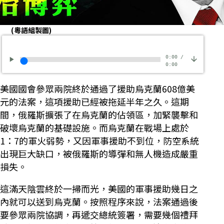
(粵語組製圖)
0:00
/
0:00
美國國會參眾兩院終於通過了援助烏克蘭608億美
元的法案，這項援助已經被拖延半年之久。這期
間，俄羅斯擴張了在烏克蘭的佔領區，加緊襲擊和
破壞烏克蘭的基礎設施。而烏克蘭在戰場上處於
1：7的軍火弱勢，又因軍事援助不到位，防空系統
出現巨大缺口，被俄羅斯的導彈和無人機造成嚴重
損失。
這滿天陰雲終於一掃而光，美國的軍事援助幾日之
內就可以送到烏克蘭。按照程序來說，法案通過後
要參眾兩院協調，再遞交總統簽署，需要幾個禮拜