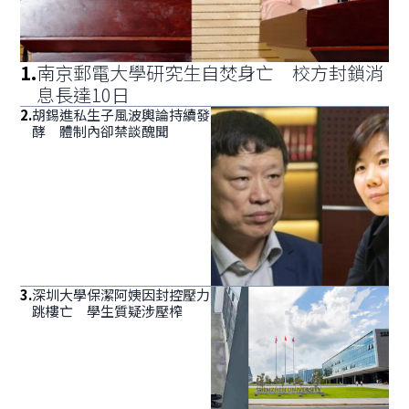
1
.
南京郵電大學研究生自焚身亡 校方封鎖消
息長達10日
2
.
胡錫進私生子風波輿論持續發
酵 體制內卻禁談醜聞
3
.
深圳大學保潔阿姨因封控壓力
跳樓亡 學生質疑涉壓榨