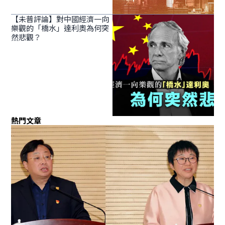
【未普評論】對中國經濟一向
樂觀的「橋水」達利奧為何突
然悲觀？
熱門文章