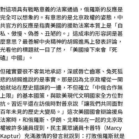
對這項具有戰略意義的法案通過，俄羅斯的反應是
完全可以想象的。有意思的是北京政權的姿態，中
共官方的反應是指責美國的援助法案本質上是「自
私、傲慢、偽善、丑陋的。」這成串的形容詞是甚
麼意思？最善解中央精神的胡錫進馬上發表評論，
光看他的標題就一目了然，「美國接下來會『死
磕』中國」。
但確實要很不客氣地承認，深感唇亡齒寒、兔死狐
悲的胡錫進說的是事實。那是因為北京政權從一開
始就站在歷史錯誤的一邊，不但確立「中俄合作無
上限」的基本國策，與歐美現代文明國家全方位對
抗。習近平還在訪俄時對普京說「讓我們共同面對
百年未見的歷史大變局。」這次美國國會辯論援烏
法案時，和俄羅斯、伊朗、北韓站在一起的北京政
權被許多議員提到，民主黨眾議員卡普特（Marcy
Kaptur）充滿激情的發言就說到：打敗俄羅斯就是