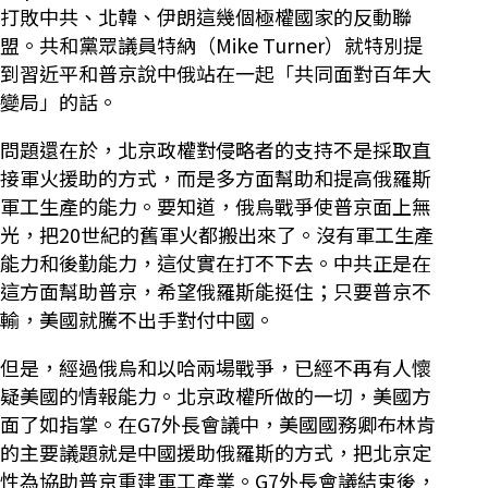
打敗中共、北韓、伊朗這幾個極權國家的反動聯
盟。共和黨眾議員特納（Mike Turner）就特別提
到習近平和普京說中俄站在一起「共同面對百年大
變局」的話。
問題還在於，北京政權對侵略者的支持不是採取直
接軍火援助的方式，而是多方面幫助和提高俄羅斯
軍工生產的能力。要知道，俄烏戰爭使普京面上無
光，把20世紀的舊軍火都搬出來了。沒有軍工生產
能力和後勤能力，這仗實在打不下去。中共正是在
這方面幫助普京，希望俄羅斯能挺住；只要普京不
輸，美國就騰不出手對付中國。
但是，經過俄烏和以哈兩場戰爭，已經不再有人懷
疑美國的情報能力。北京政權所做的一切，美國方
面了如指掌。在G7外長會議中，美國國務卿布林肯
的主要議題就是中國援助俄羅斯的方式，把北京定
性為協助普京重建軍工產業。G7外長會議結束後，