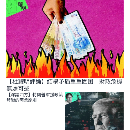
【杜耀明評論】結構矛盾重重圍困 財政危機
無處可逃
【澤論四方】特朗普軍援政策
背後的商業原則