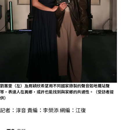
劉蕙雯（左）及周穎欣希望用不同國家錄製的聲音如地鐵站聲
等，表達人在異鄉，或許也能找到與家鄉的共通性。（受訪者提
供）
記者：淳音 責編：李榮添 網編：江復