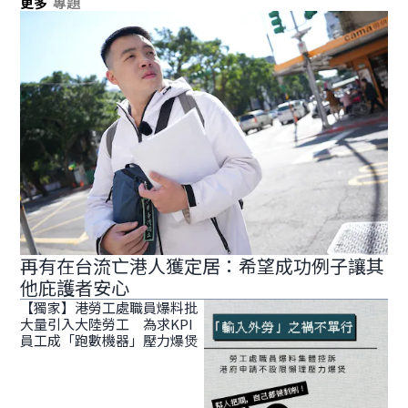
更多
專題
再有在台流亡港人獲定居：希望成功例子讓其
他庇護者安心
【獨家】港勞工處職員爆料批
大量引入大陸勞工 為求KPI
員工成「跑數機器」壓力爆煲