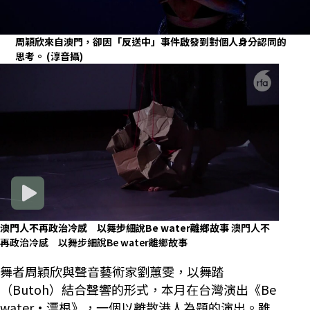
周穎欣來自澳門，卻因「反送中」事件啟發到對個人身分認同的
思考。
(淳音攝)
澳門人不再政治冷感 以舞步細說Be water離鄉故事
澳門人不
再政治冷感 以舞步細說Be water離鄉故事
舞者周穎欣與聲音藝術家劉蕙雯，以舞踏
（Butoh）結合聲響的形式，本月在台灣演出《Be
water·漂根》，一個以離散港人為題的演出。雖