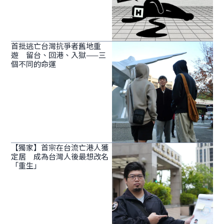
首批逃亡台灣抗爭者舊地重
遊 留台、回港、入獄——三
個不同的命運
【獨家】首宗在台流亡港人獲
定居 成為台灣人後最想改名
「重生」