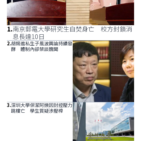
1
.
南京郵電大學研究生自焚身亡 校方封鎖消
息長達10日
2
.
胡錫進私生子風波輿論持續發
酵 體制內卻禁談醜聞
3
.
深圳大學保潔阿姨因封控壓力
跳樓亡 學生質疑涉壓榨