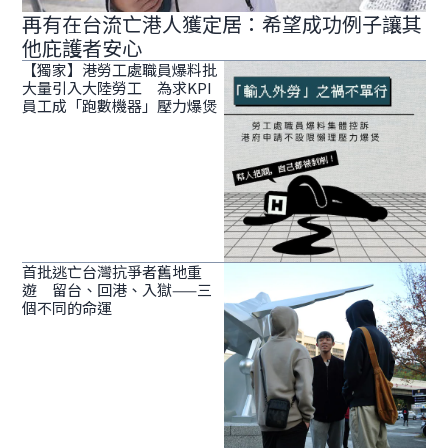
再有在台流亡港人獲定居：希望成功例子讓其
他庇護者安心
【獨家】港勞工處職員爆料批
大量引入大陸勞工 為求KPI
員工成「跑數機器」壓力爆煲
首批逃亡台灣抗爭者舊地重
遊 留台、回港、入獄——三
個不同的命運