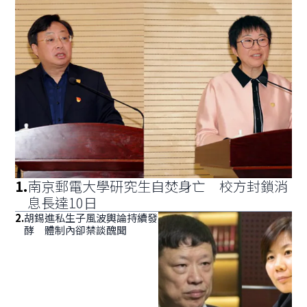
1
.
南京郵電大學研究生自焚身亡 校方封鎖消
息長達10日
2
.
胡錫進私生子風波輿論持續發
酵 體制內卻禁談醜聞