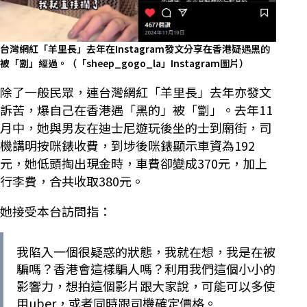
台灣網紅「羊里長」去年在Instagram發文分享在香港疑遇黑的
被「劏」經過。（「sheep_gogo_la」Instagram圖片）
除了一般民眾，連台灣網紅「羊里長」去年亦發文
訴苦，爆自己在香港遇「黑的」被「劏」。去年11
月中，她與男友在迪士尼遊玩後坐的士到廟街，司
機講明按咪錶收費，到埗後咪錶顯示車資為192
元，她低頭掏出現金時，車費卻變成370元，加上
行李費，合共收取380元。
她接受本台訪問指：
我陷入一個很疑惑的狀態，我就在想，我是在被
騙嗎？香港會這樣騙人嗎？利用我們這個小小的
影響力，想拍這個影片跟大家說，可能可以多使
用uber，或者同時跟司機確定價格。