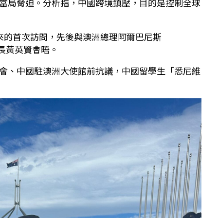
當局脅迫。分析指，中國跨境鎮壓，目的是控制全球
來的首次訪問，先後與澳洲總理阿爾巴尼斯
）和外長黃英賢會晤。
會、中國駐澳洲大使館前抗議，中國留學生「悉尼維