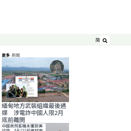
简
搜尋
更多
新聞
緬甸地方武裝組織最後通
牒 涉電詐中國人限2月
底前離開
中國商飛客機未獲歐美
認證 ARJ21前進越南