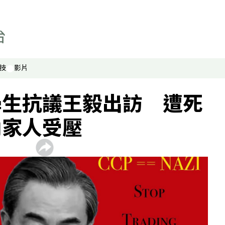
技
影片
學生抗議王毅出訪 遭死
內家人受壓