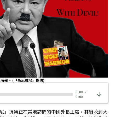
毅海報。
(「悉尼維尼」提供)
0:00
/
0:00
尼」抗議正在當地訪問的中國外長王毅，其後收到大