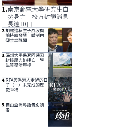
1
.
南京郵電大學研究生自
焚身亡 校方封鎖消息
長達10日
2
.
胡錫進私生子風波輿
論持續發酵 體制內
卻禁談醜聞
3
.
深圳大學保潔阿姨因
封控壓力跳樓亡 學
生質疑涉壓榨
4
.
RFA與香港人走過的日
子（一）未完成的歷
史草稿
5
.
自由亞洲粵語告別讀
者