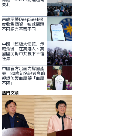
失利
南韓示警DeepSeek過
度收集個資 敏感問題
不同語言答案不同
中國「超級大使館」示
威背後 在英港人、英
國國民對中共投下不信
任票
中國官方出面力撐國產
藥 80歲知名記者高瑜
親證仿製血壓藥「血壓
不降」
熱門文章