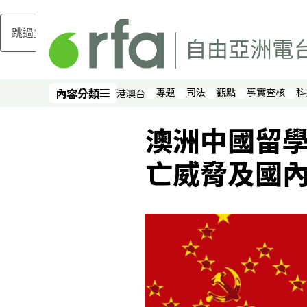
跳過主要內容
內容分類
專題
司法
觀點
事實查核
科
港澳台
內容分類
澳洲中國留
亡威脅及國