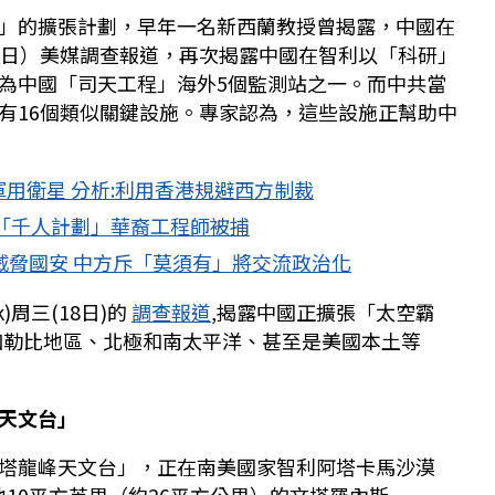
」的擴張計劃，早年一名新西蘭教授曾揭露，中國在
8日）美媒調查報道，再次揭露中國在智利以「科研」
為中國「司天工程」海外5個監測站之一。而中共當
有16個類似關鍵設施。專家認為，這些設施正幫助中
用衛星 分析:利用香港規避西方制裁
「千人計劃」華裔工程師被捕
威脅國安 中方斥「莫須有」將交流政治化
)周三(18日)的
調查報道
,揭露中國正擴張「太空霸
加勒比地區、北極和南太平洋、甚至是美國本土等
天文台」
塔龍峰天文台」，正在南美國家智利阿塔卡馬沙漠
中，佔地10平方英里（約26平方公里）的文塔羅內斯