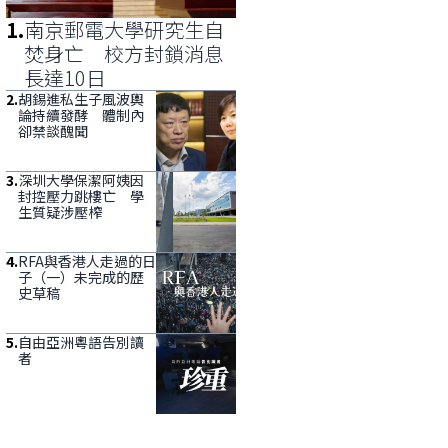
1
.
南京郵電大學研究生自
焚身亡 校方封鎖消息
長達10日
2
.
胡錫進私生子風波輿
論持續發酵 體制內
卻禁談醜聞
3
.
深圳大學保潔阿姨因
封控壓力跳樓亡 學
生質疑涉壓榨
4
.
RFA與香港人走過的日
子（一）未完成的歷
史草稿
5
.
自由亞洲粵語告別讀
者