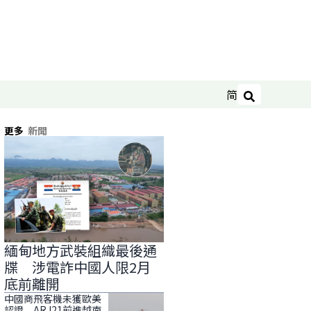
简
搜尋
更多
新聞
緬甸地方武裝組織最後通
牒 涉電詐中國人限2月
底前離開
中國商飛客機未獲歐美
認證 ARJ21前進越南