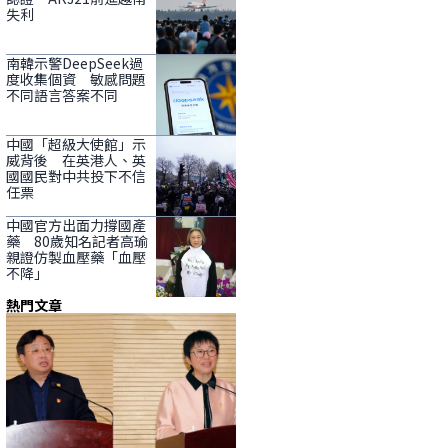
失利
南韓示警DeepSeek過
度收集個資 敏感問題
不同語言答案不同
中國「超級大使館」示
威背後 在英港人、英
國國民對中共投下不信
任票
中國官方出面力撐國產
藥 80歲知名記者高瑜
親證仿製血壓藥「血壓
不降」
熱門文章