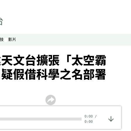
技
影片
建天文台擴張「太空霸
：疑假借科學之名部署
0:00
/
0:00