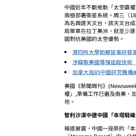
中國近年不斷推動「太空霸權
南極部署衛星系統。周三（1
為名興建天文台，該天文台成
局單單在拉丁美洲，就至少建
國對抗美國的太空優勢。
港四所大學助解放軍研發軍
涉竊取美國導彈追蹤技術 
加拿大指85中國研究機構
美國《新聞周刊》(Newsweek
權」,準備工作已遍及南美、
地。
智利沙漠中建中國「本塔龍峰
報道披露，中國一座新的「本
（Atacama Desert）