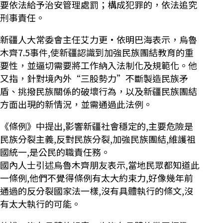
要依法給予治安管理處罰；構成犯罪的，依法追究
刑事責任。
新疆人大常委會主任艾力更•依明巴海表示，烏魯
木齊7.5事件,使新疆認識到加強民族團結教育的重
要性，並逼切需要將工作納入法制化及規範化。他
又指，針對境內外“三股勢力”不斷製造民族矛
盾、挑撥民族關係的破壞行為，以及新疆民族團結
方面出現的新情況，並需通過此法例。
《條例》中提出,影響新疆社會穩定的,主要危險是
民族分裂主義,反對民族分裂,加強民族團結,維護祖
國統一,是公民的職責任務。
國內人士引述烏魯木齊朋友表示,當地民眾都知道此
一條例,他們不覺得條例有太大約束力,好像幾年前
通過的反分裂國家法一樣,沒有具體執行的條文,沒
有太大執行的可能。