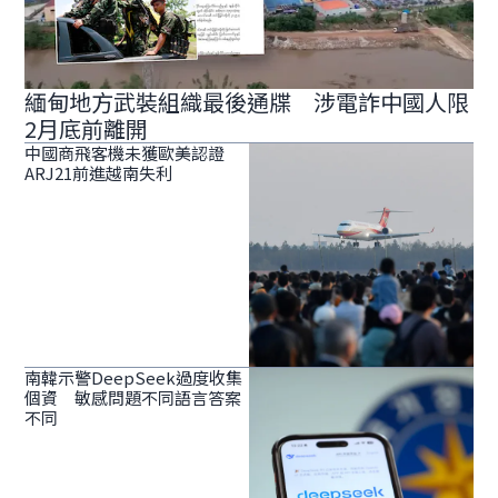
緬甸地方武裝組織最後通牒 涉電詐中國人限
2月底前離開
中國商飛客機未獲歐美認證
ARJ21前進越南失利
南韓示警DeepSeek過度收集
個資 敏感問題不同語言答案
不同