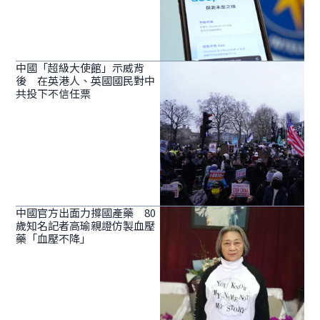
中國「超級大使館」示威背
後 在英港人、英國國民對中
共投下不信任票
中國官方出面力撐國產藥 80
歲知名記者高瑜親證仿製血壓
藥「血壓不降」