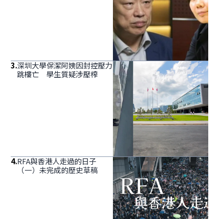
3
.
深圳大學保潔阿姨因封控壓力
跳樓亡 學生質疑涉壓榨
4
.
RFA與香港人走過的日子
（一）未完成的歷史草稿