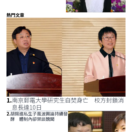
熱門文章
1
.
南京郵電大學研究生自焚身亡 校方封鎖消
息長達10日
2
.
胡錫進私生子風波輿論持續發
酵 體制內卻禁談醜聞