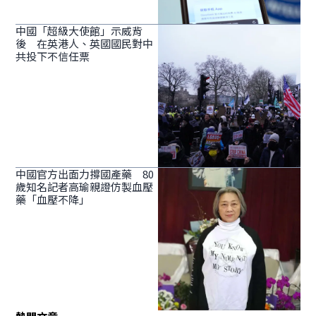
中國「超級大使館」示威背
後 在英港人、英國國民對中
共投下不信任票
中國官方出面力撐國產藥 80
歲知名記者高瑜親證仿製血壓
藥「血壓不降」