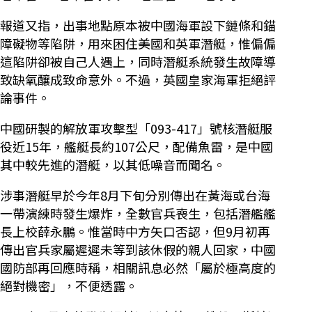
報道又指，出事地點原本被中國海軍設下鏈條和錨
障礙物等陷阱，用來困住美國和英軍潛艇，惟偏偏
這陷阱卻被自己人遇上，同時潛艇系統發生故障導
致缺氧釀成致命意外。不過，英國皇家海軍拒絕評
論事件。
中國研製的解放軍攻擊型「093-417」號核潛艇服
役近15年，艦艇長約107公尺，配備魚雷，是中國
其中較先進的潛艇，以其低噪音而聞名。
涉事潛艇早於今年8月下旬分別傳出在黃海或台海
一帶演練時發生爆炸，全數官兵喪生，包括潛艦艦
長上校薛永鵬。惟當時中方矢口否認，但9月初再
傳出官兵家屬遲遲未等到該休假的親人回家，中國
國防部再回應時稱，相關訊息必然「屬於極高度的
絕對機密」，不便透露。