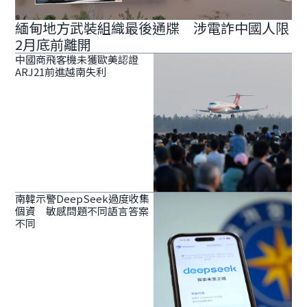
緬甸地方武裝組織最後通牒 涉電詐中國人限
2月底前離開
中國商飛客機未獲歐美認證
ARJ21前進越南失利
南韓示警DeepSeek過度收集
個資 敏感問題不同語言答案
不同