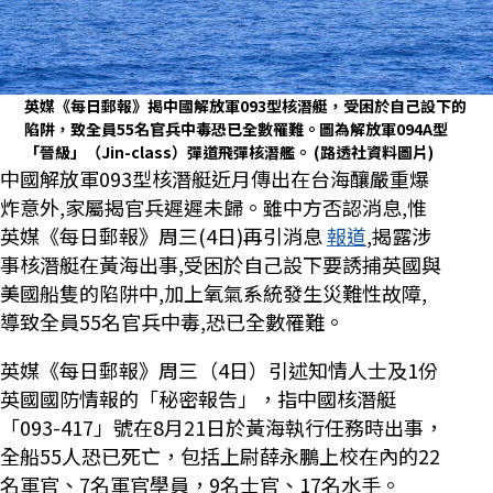
英媒《每日郵報》揭中國解放軍093型核潛艇，受困於自己設下的
陷阱，致全員55名官兵中毒恐已全數罹難。圖為解放軍094A型
「晉級」（Jin-class）彈道飛彈核潛艦。
(路透社資料圖片)
中國解放軍093型核潛艇近月傳出在台海釀嚴重爆
炸意外,家屬揭官兵遲遲未歸。雖中方否認消息,惟
英媒《每日郵報》周三(4日)再引消息
報道
,揭露涉
事核潛艇在黃海出事,受困於自己設下要誘捕英國與
美國船隻的陷阱中,加上氧氣系統發生災難性故障,
導致全員55名官兵中毒,恐已全數罹難。
英媒《每日郵報》周三（4日）引述知情人士及1份
英國國防情報的「秘密報告」，指中國核潛艇
「093-417」號在8月21日於黃海執行任務時出事，
全船55人恐已死亡，包括上尉薛永鵬上校在內的22
名軍官、7名軍官學員，9名士官、17名水手。