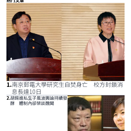
熱門文章
1
.
南京郵電大學研究生自焚身亡 校方封鎖消
息長達10日
2
.
胡錫進私生子風波輿論持續發
酵 體制內卻禁談醜聞