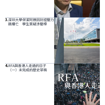
3
.
深圳大學保潔阿姨因封控壓力
跳樓亡 學生質疑涉壓榨
4
.
RFA與香港人走過的日子
（一）未完成的歷史草稿