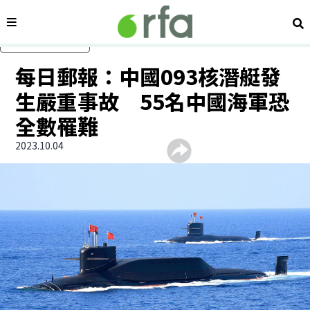
內容分類
搜
跳過主要內容
每日郵報：中國093核潛艇發
生嚴重事故 55名中國海軍恐
全數罹難
2023.10.04