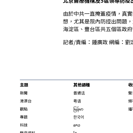
北京醫療機構及5區領導防疫
由於中共一直掩蓋疫情，真實
想，尤其是院內防控出問題，
海淀區、豐台區共五個區政府
記者/責編：鍾廣政 網編：劉
主題
其他語種
收
新聞
普通话
聲
港澳台
粤语
頻
觀點
မြန်မာ
播
專題
한국어
科技
ລາວ
聲音資料
ខ្មែ