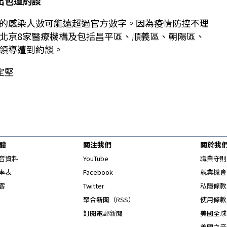
出包遭約談
的感染人數可能遠超過官方數字。因為疫情防控不理
北京8家醫療機構及包括昌平區、順義區、朝陽區、
領導遭到約談。
定堅
聽
關注我們
關於我
Opens in new window
音資料
YouTube
職業守則
Opens in new window
率表
Facebook
就業機會
Opens in new window
客
Twitter
私隱條款
Opens in new window
聚合新聞（RSS）
使用條款
訂閱電郵新聞
美國全球
美國之音