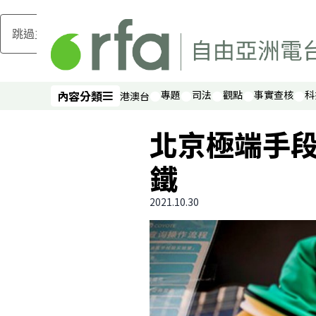
跳過主要內容
內容分類
專題
司法
觀點
事實查核
科
港澳台
內容分類
北京極端手
鐵
2021.10.30