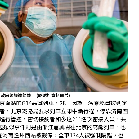
及政府領導遭約談。
(路透社資料圖片)
京南站的G14高鐵列車，28日因為一名乘務員被判定
者，北京鐵路局要求列車立即中斷行程，停靠濟南西
進行管控。密切接觸者和多達211名次密接人員，共
一起類似事件則是由浙江嘉興開往北京的高鐵列車，也
在河南滄州西站被截停，全車134人被強制隔離，也