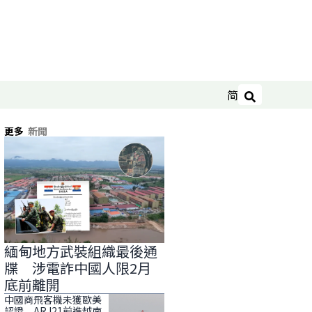
简
搜尋
更多
新聞
緬甸地方武裝組織最後通
牒 涉電詐中國人限2月
底前離開
中國商飛客機未獲歐美
認證 ARJ21前進越南