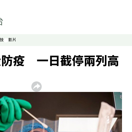
聯絡我們
最新廣播頻率
聲音資料
聽眾報料
技
影片
段防疫 一日截停兩列高