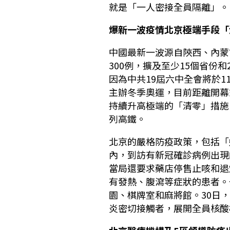
就是「一人密接全員隔離」。
爆新一波疫情北京極端手段「
中國最新一波源自陝西、內蒙
300例，擴及至少15個省份
因為中共19屆六中全會將於11
主辦冬季奧運，目前距離開幕
持續升高極端的「清零」措施
列高鐵。
北京的嚴格防疫政策，包括「
內，到訪有新冠確診病例出現
當局還要求藥店停售止咳和退
有發熱、腹瀉等症狀的患者。
園、棋牌室和麻將館。30日
炎密切接觸者，展開全員核酸