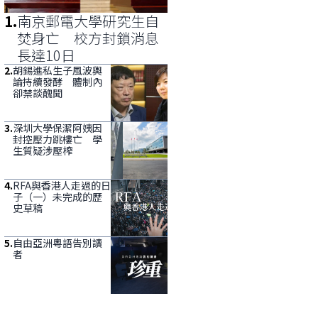
1
.
南京郵電大學研究生自
焚身亡 校方封鎖消息
長達10日
2
.
胡錫進私生子風波輿
論持續發酵 體制內
卻禁談醜聞
3
.
深圳大學保潔阿姨因
封控壓力跳樓亡 學
生質疑涉壓榨
4
.
RFA與香港人走過的日
子（一）未完成的歷
史草稿
5
.
自由亞洲粵語告別讀
者