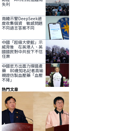
失利
南韓示警DeepSeek過
度收集個資 敏感問題
不同語言答案不同
中國「超級大使館」示
威背後 在英港人、英
國國民對中共投下不信
任票
中國官方出面力撐國產
藥 80歲知名記者高瑜
親證仿製血壓藥「血壓
不降」
熱門文章