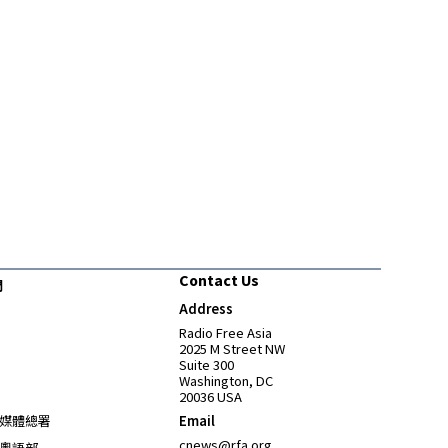
Contact Us
們
Address
Opens in new window
Radio Free Asia
2025 M Street NW
Suite 300
Washington, DC
20036 USA
Opens in new window
媒體總署
Email
Opens in new window
cnews@rfa.org
粵語部