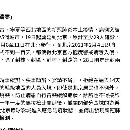
清零」
古、寧夏等西北地區的新冠肺炎本土疫情，病例突破
和25個城市，19日起蔓延到北京，累計至少29人確診。
月8至11日在北京舉行，而北京2021年2月4日即將
式不到一百天，都使得北京官方極度警戒病毒入侵，
，除了封樓、封區、封村、封路等，28日則是連封兩
婚事緩辦、喪事簡辦、宴請不辦」，拒絶在過去14天
的縣級地區的人員入境，即使是北京居民也不例外。
燒藥，防止病患自行買藥緩解症狀。診所也不得接診
一年一度的馬拉松比賽延後，並關閉部分區域的遊樂
，北京環球影城進入應急防疫狀態，並傳出發現新冠肺
檢測。