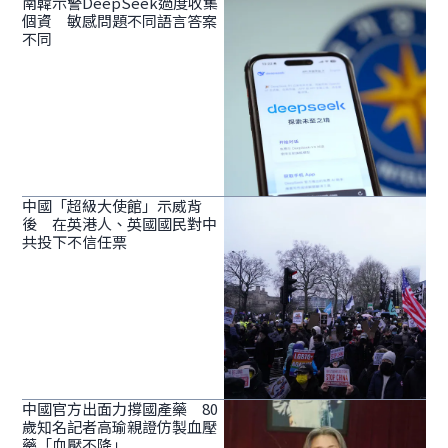
南韓示警DeepSeek過度收集
個資 敏感問題不同語言答案
不同
中國「超級大使館」示威背
後 在英港人、英國國民對中
共投下不信任票
中國官方出面力撐國產藥 80
歲知名記者高瑜親證仿製血壓
藥「血壓不降」