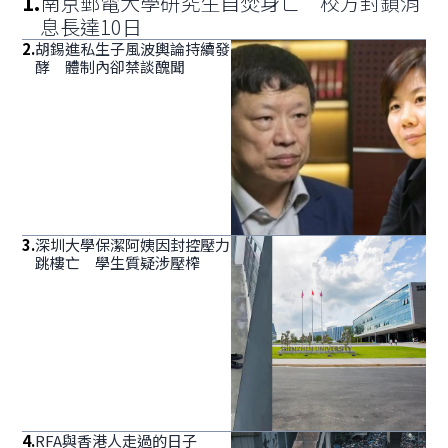
1
.
南京郵電大學研究生自焚身亡 校方封鎖消
息長達10日
2
.
胡錫進私生子風波輿論持續發
酵 體制內卻禁談醜聞
3
.
深圳大學保潔阿姨因封控壓力
跳樓亡 學生質疑涉壓榨
4
.
RFA與香港人走過的日子