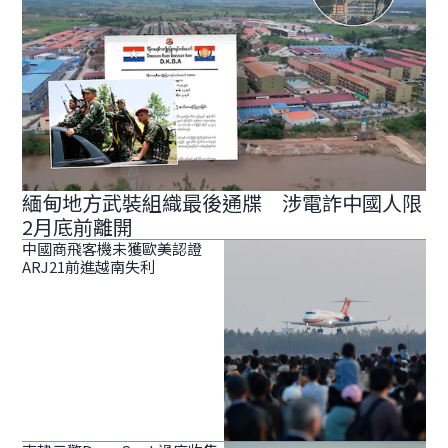
緬甸地方武裝組織最後通牒 涉電詐中國人限
2月底前離開
中國商飛客機未獲歐美認證
ARJ21前進越南失利