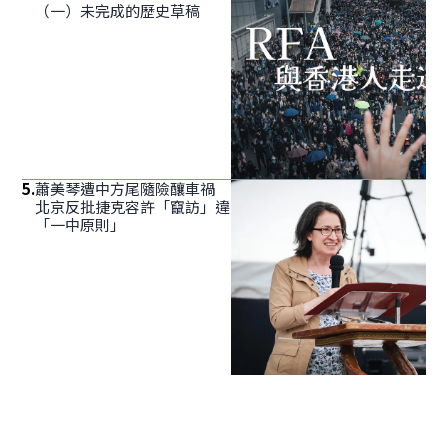
（一）未完成的歷史草稿
5
.
蕭美琴遭中方尾隨險釀車禍
北京反批捷克容許「竄訪」違
「一中原則」