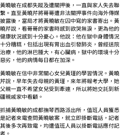
黃曉敏在成都失蹤及遭關押後，一直與家人失去聯
繫。直至黃曉芹將哥哥遭非法關押事件向海外傳媒
披露後，當局才將黃曉敏在囚中寫的家書寄出。黃
曉芹說，看哥哥的家書時感到欲哭無淚，更為他的
健康狀況感到十分憂心。他說：他在獄中身體情況
十分糟糕，包括出現有胃出血引發肺炎，曾經送院
治療，他的淋巴腫大，有心臟病，獄中的環境十分
惡劣，他的病情每日都在加深。
黃曉敏在信中非常關心女兒黃瑾的學習情況。黃曉
芹說，早年失去母親的黃瑾，來年將報考大學，她
父親一直不希望女兒受到牽連，所以將她交託到新
疆親戚家中看顧。
抓捕黃曉敏的成都撫琴西路派出所，值班人員獲悉
是記者來電查問黃曉敏案，就立即掛斷電話，記者
其後多次再致電，均遭值班人員以掛斷電話應付記
者。