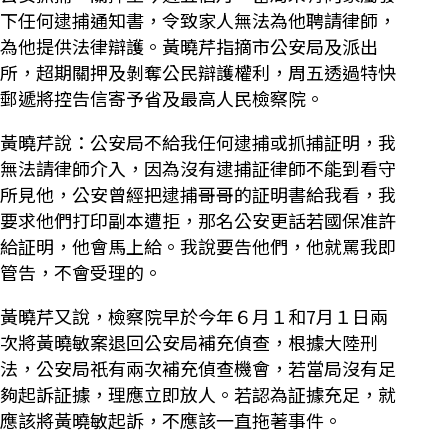
下任何逮捕通知書，令致家人無法為他聘請律師，
為他提供法律辯護。黃曉芹指摘市公安局及派出
所，超期關押及剝奪公民辯護權利，周五透過特快
郵遞將控告信寄予省及最高人民檢察院。
黃曉芹說：公安局不給我任何逮捕或抓捕証明，我
無法請律師介入，因為沒有逮捕証律師不能到看守
所見他，公安曾經把逮捕哥哥的証明書給我看，我
要求他們打印副本遭拒，那名公安更話若國保准許
給証明，他會馬上給。我說要告他們，他就罵我即
管告，不會受理的。
黃曉芹又說，檢察院早於今年６月１和7月１日兩
次將黃曉敏案退回公安局補充偵查，根據大陸刑
法，公安局祇有兩次補充偵查機會，若當局沒有足
夠起訴証據，理應立即放人。若認為証據充足，就
應該將黃曉敏起訴，不應該一直拖著事件。