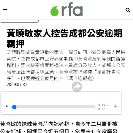
內容分類
搜
跳過主要內容
黃曉敏家人控告成都公安逾期
羈押
泛藍聯盟成員黃曉敏的家人，周五向四川省及最高人民檢
察院，控告成都市公安局逾期羈押黃曉敏及剝奪他的辯護
權利，要求檢察機關將違法人員處分及放人。成都市公安
局及派出所都拒絕回應。黃曉敏被指涉嫌“擾亂社會秩
序”，已關押近五個月的。（馮日遙報道）
2009.07.31
0:00
/
0:00
黃曉敏的妹妹黃曉芹向記者指，自今年二月哥哥被
公安抓捕，關押至今近五個月，當局未有向家屬發