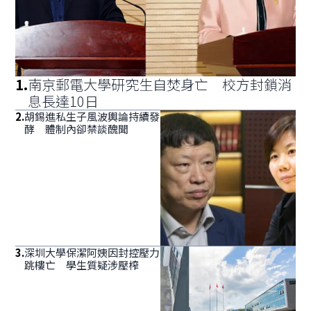
1
.
南京郵電大學研究生自焚身亡 校方封鎖消
息長達10日
2
.
胡錫進私生子風波輿論持續發
酵 體制內卻禁談醜聞
3
.
深圳大學保潔阿姨因封控壓力
跳樓亡 學生質疑涉壓榨