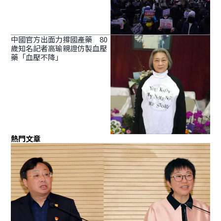
中國官方出面力撐國產藥 80
歲知名記者高瑜親證仿製血壓
藥「血壓不降」
熱門文章