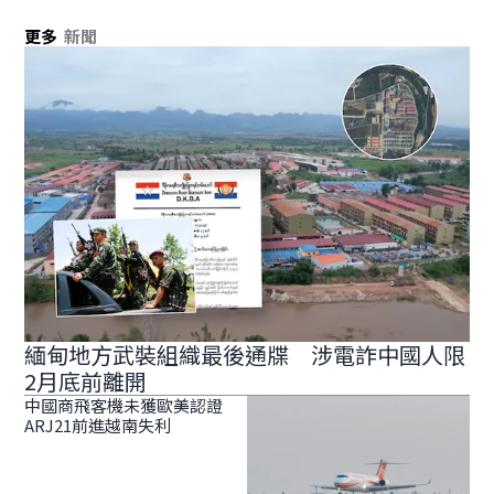
更多
新聞
緬甸地方武裝組織最後通牒 涉電詐中國人限
2月底前離開
中國商飛客機未獲歐美認證
ARJ21前進越南失利