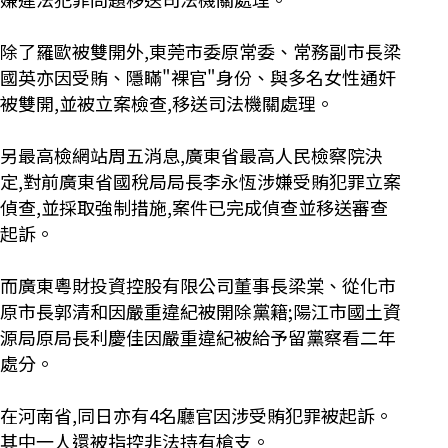
除了羅歐被雙開外,東莞市委原常委、常務副市長梁
國英亦因受賄、隱瞞"裸官"身份、與多名女性通奸
被雙開,並被立案檢查,移送司法機關處理。
另最高檢網站周五消息,廣東省最高人民檢察院決
定,對前廣東省國稅局局長李永恆涉嫌受賄犯罪立案
偵查,並採取強制措施,案件已完成偵查並移送審查
起訴。
而廣東粵財投資控股有限公司董事長梁棠、從化市
原市長郭清和因嚴重違紀被開除黨籍;陽江市國土資
源局原局長利慶佳因嚴重違紀被給予留黨察看二年
處分。
在河南省,同日亦有4名廳官因涉受賄犯罪被起訴。
其中一人還被指控非法持有槍支。