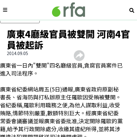
內容分類
搜
跳過主要內容
廣東4廳級官員被雙開 河南4官
員被起訴
2014.09.05
廣東省一日內"雙開"四名廳級官員,貪腐官員案件已
進入司法程序。
廣東省紀委網站周五(5日)通報,廣東省政府原副秘
書長、省海防與打私辦原主任羅歐因受賄被雙開。
省紀委稱,羅歐利用職務之便,為他人謀取利益,收受
賄賂,情節特別嚴重,數額特別巨大。經廣東省紀委
常委會議審議並報廣東省委批准,決定開除羅歐的黨
籍,給予其行政開除處分,收繳其違紀所得,並將其涉
嫌違法犯罪問題移送司法機關處理。