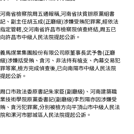
河南省檢察院周五通報稱,河南省扶貧辦原黨組書
記、副主任胡玉成(正廳級)涉嫌受賄犯罪案,經依法
指定管轄,交河南省許昌市檢察院偵查終結,周五已
向許昌市中級人民法院提起公訴。
義馬煤業集團股份有限公司原董事長武予魯(正廳
級)涉嫌括受賄、貪污、非法持有槍支、內幕交易犯
罪等案,檢方完成偵查後,已向南陽市中級人民法院
提起公訴。
周口市政法委原書記朱家臣(副廳級)、河南建築職
業技術學院原黨委書記(副廳級)李烈陽亦因涉嫌受
賄、貪污犯罪案,分別被檢方向平頂山市中級人民法
院和漯河市郾城區人民法院提起公訴。