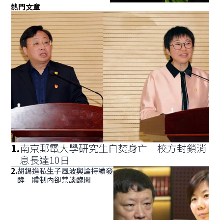
熱門文章
1
.
南京郵電大學研究生自焚身亡 校方封鎖消
息長達10日
2
.
胡錫進私生子風波輿論持續發
酵 體制內卻禁談醜聞