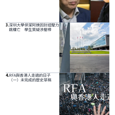
3
.
深圳大學保潔阿姨因封控壓力
跳樓亡 學生質疑涉壓榨
4
.
RFA與香港人走過的日子
（一）未完成的歷史草稿