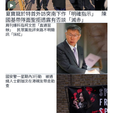
夏寶龍於特首外訪突南下作「明確指示」 陳
國基帶隊面聖拒透露有否談「滅赤」
周刊爆料指柯文哲「直通習
辦」 民眾黨批評來路不明簡
訊「抹紅」
國安警一星期內3行動 被通
緝人士劉珈汶在港親友帶走助
查