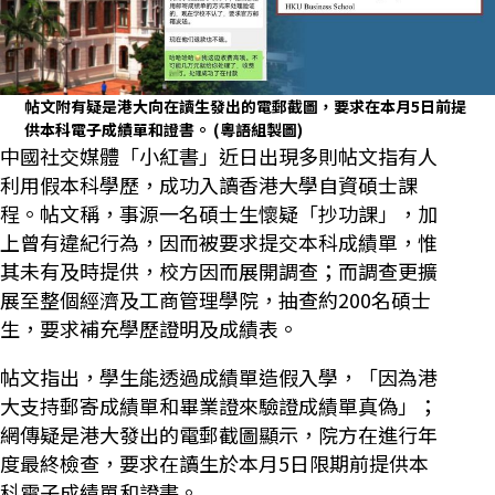
帖文附有疑是港大向在讀生發出的電郵截圖，要求在本月5日前提
供本科電子成績單和證書。
(粵語組製圖)
中國社交媒體「小紅書」近日出現多則帖文指有人
利用假本科學歷，成功入讀香港大學自資碩士課
程。帖文稱，事源一名碩士生懷疑「抄功課」，加
上曾有違紀行為，因而被要求提交本科成績單，惟
其未有及時提供，校方因而展開調查；而調查更擴
展至整個經濟及工商管理學院，抽查約200名碩士
生，要求補充學歷證明及成績表。
帖文指出，學生能透過成績單造假入學，「因為港
大支持郵寄成績單和畢業證來驗證成績單真偽」；
網傳疑是港大發出的電郵截圖顯示，院方在進行年
度最終檢查，要求在讀生於本月5日限期前提供本
科電子成績單和證書。