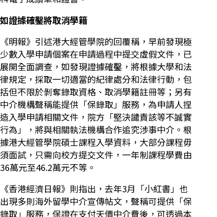
如證據確鑿將取消學籍
《明報》引述港大經管學院的回覆稱，早前發現極
少數入學申請個案在申請過程中提交虛假文件，已
展開全面調查，如發現證據確鑿，將根據大學和法
律規定，採取一切適當的紀律處分和法律行動，包
括但不限於剝奪錄取資格、取消學籍註冊等；另有
中介機構聲稱能提供「保錄取」服務，為申請人捏
造入學申請相關文件，院方「堅決譴責該等不誠實
行為」，將與相關執法機構合作追究涉事中介。根
據港大經管學院碩士課程入學資料，大部分課程毋
須面試，只需向校方提交文件，一年制課程學費由
36萬元至46.2萬元不等。
《香港經濟日報》則指出，去年3月「小紅書」也
出現多則海外留學中介宣傳帖文，聲稱可提供「保
錄取」服務，保證在支付天價中介費後，可透過本