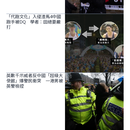
「代跑文化」入侵渣馬4中國
跑手被DQ 學者：田總要嚴
打
英數千示威者反中國「超級大
使館」爆警民衝突 一港男被
英警檢控