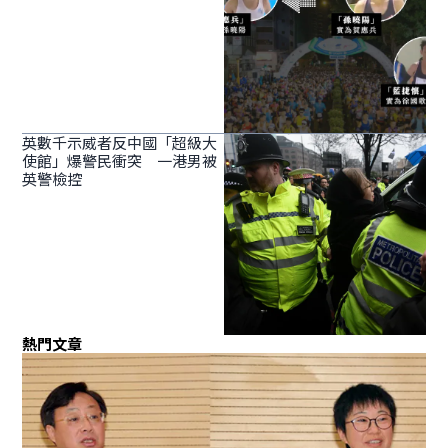
英數千示威者反中國「超級大
使館」爆警民衝突 一港男被
英警檢控
熱門文章