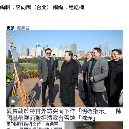
編輯：李向陽（台北） 網編：程皓楠
更多
港澳台
夏寶龍於特首外訪突南下作「明確指示」 陳
國基帶隊面聖拒透露有否談「滅赤」
周刊爆料指柯文哲「直通習