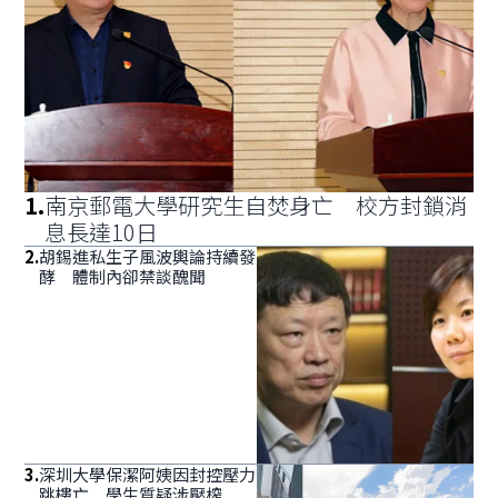
1
.
南京郵電大學研究生自焚身亡 校方封鎖消
息長達10日
2
.
胡錫進私生子風波輿論持續發
酵 體制內卻禁談醜聞
3
.
深圳大學保潔阿姨因封控壓力
跳樓亡 學生質疑涉壓榨