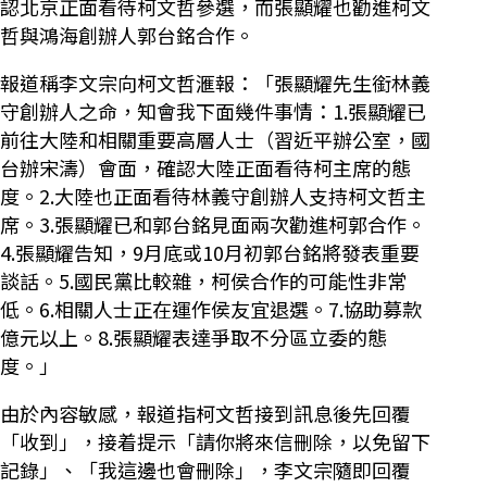
認北京正面看待柯文哲參選，而張顯耀也勸進柯文
哲與鴻海創辦人郭台銘合作。
報道稱李文宗向柯文哲滙報：「張顯耀先生銜林義
守創辦人之命，知會我下面幾件事情：1.張顯耀已
前往大陸和相關重要高層人士（習近平辦公室，國
台辦宋濤）會面，確認大陸正面看待柯主席的態
度。2.大陸也正面看待林義守創辦人支持柯文哲主
席。3.張顯耀已和郭台銘見面兩次勸進柯郭合作。
4.張顯耀告知，9月底或10月初郭台銘將發表重要
談話。5.國民黨比較雜，柯侯合作的可能性非常
低。6.相關人士正在運作侯友宜退選。7.協助募款
億元以上。8.張顯耀表達爭取不分區立委的態
度。」
由於內容敏感，報道指柯文哲接到訊息後先回覆
「收到」，接着提示「請你將來信刪除，以免留下
記錄」、「我這邊也會刪除」，李文宗隨即回覆