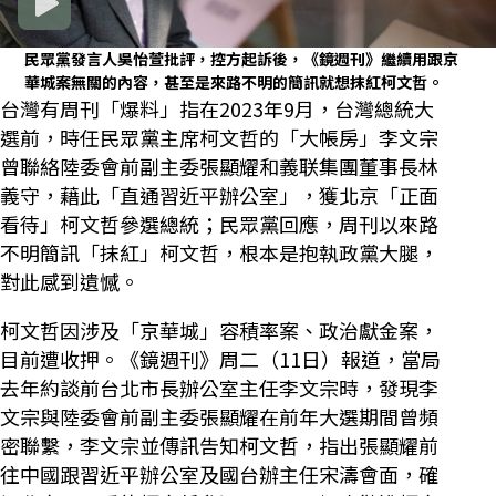
民眾黨發言人吳怡萱批評，控方起訴後，《鏡週刊》繼續用跟京
華城案無關的內容，甚至是來路不明的簡訊就想抹紅柯文哲。
台灣有周刊「爆料」指在2023年9月，台灣總統大
選前，時任民眾黨主席柯文哲的「大帳房」李文宗
曾聯絡陸委會前副主委張顯耀和義联集團董事長林
義守，藉此「直通習近平辦公室」，獲北京「正面
看待」柯文哲參選總統；民眾黨回應，周刊以來路
不明簡訊「抹紅」柯文哲，根本是抱執政黨大腿，
對此感到遺憾。
柯文哲因涉及「京華城」容積率案、政治獻金案，
目前遭收押。《鏡週刊》周二（11日）報道，當局
去年約談前台北市長辦公室主任李文宗時，發現李
文宗與陸委會前副主委張顯耀在前年大選期間曾頻
密聯繫，李文宗並傳訊告知柯文哲，指出張顯耀前
往中國跟習近平辦公室及國台辦主任宋濤會面，確