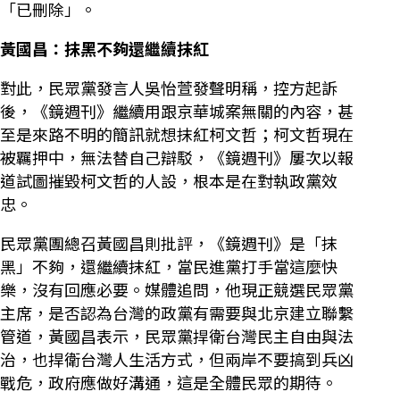
「已刪除」。
黃國昌：抹黑不夠還繼續抹紅
對此，民眾黨發言人吳怡萱發聲明稱，控方起訴
後，《鏡週刊》繼續用跟京華城案無關的內容，甚
至是來路不明的簡訊就想抹紅柯文哲；柯文哲現在
被羈押中，無法替自己辯駁，《鏡週刊》屢次以報
道試圖摧毀柯文哲的人設，根本是在對執政黨效
忠。
民眾黨團總召黃國昌則批評，《鏡週刊》是「抹
黑」不夠，還繼續抹紅，當民進黨打手當這麼快
樂，沒有回應必要。媒體追問，他現正競選民眾黨
主席，是否認為台灣的政黨有需要與北京建立聯繫
管道，黃國昌表示，民眾黨捍衛台灣民主自由與法
治，也捍衛台灣人生活方式，但兩岸不要搞到兵凶
戰危，政府應做好溝通，這是全體民眾的期待。