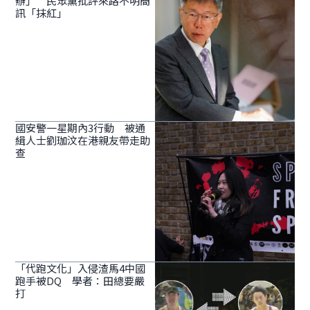
辦」 民眾黨批評來路不明簡
訊「抹紅」
國安警一星期內3行動 被通
緝人士劉珈汶在港親友帶走助
查
「代跑文化」入侵渣馬4中國
跑手被DQ 學者：田總要嚴
打