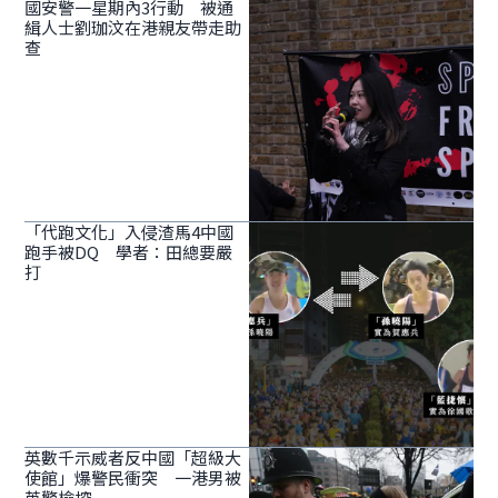
國安警一星期內3行動 被通
緝人士劉珈汶在港親友帶走助
查
「代跑文化」入侵渣馬4中國
跑手被DQ 學者：田總要嚴
打
英數千示威者反中國「超級大
使館」爆警民衝突 一港男被
英警檢控