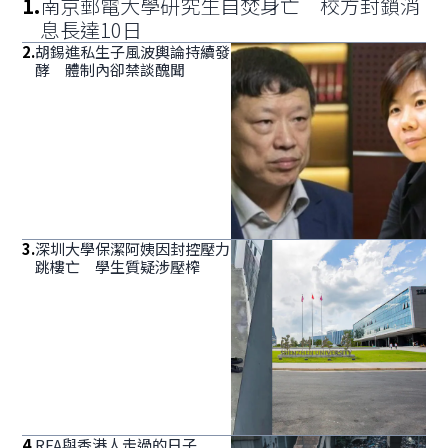
1
.
南京郵電大學研究生自焚身亡 校方封鎖消
息長達10日
2
.
胡錫進私生子風波輿論持續發
酵 體制內卻禁談醜聞
3
.
深圳大學保潔阿姨因封控壓力
跳樓亡 學生質疑涉壓榨
4
.
RFA與香港人走過的日子