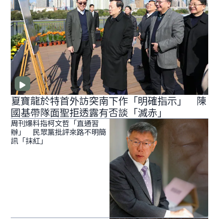
夏寶龍於特首外訪突南下作「明確指示」 陳
國基帶隊面聖拒透露有否談「滅赤」
周刊爆料指柯文哲「直通習
辦」 民眾黨批評來路不明簡
訊「抹紅」