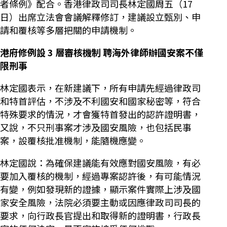
者條例》配合。香港律政司司長林定國周五（17
日）出席立法會會議解釋修訂，建議設立甄別、申
請和覆核等多層把關的申請機制。
港府修例設
3
層審核機制 聘海外律師辦國安案不僅
限刑事
林定國表示，在新建議下，所有申請先經過律政司
和特首評估，不涉及不利國安和國家秘密等，符合
特殊要求的情況，才會獲特首發出的認許證明書，
又說，不只刑事案才涉及國安風險，也包括民事
案，設覆核批准機制，能隨機應變。
林定國說：為確保建議能有效應對國安風險，有必
要加入覆核的機制，經過專案認許後，有可能情況
有變，例如發現新的證據，顯示案件實際上涉及國
家安全風險，法院必須要主動或因應律政司司長的
要求，向行政長官提出和取得新的證明書，行政長