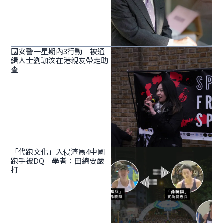
國安警一星期內3行動 被通
緝人士劉珈汶在港親友帶走助
查
「代跑文化」入侵渣馬4中國
跑手被DQ 學者：田總要嚴
打