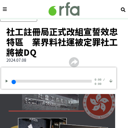
內容分類
搜
跳過主要內容
社工註冊局正式改組宣誓效忠
特區 業界料社運被定罪社工
將被DQ
2024.07.08
0:00
/
0:00