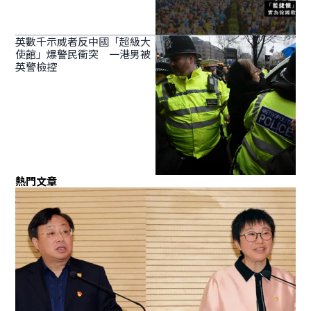
英數千示威者反中國「超級大
使館」爆警民衝突 一港男被
英警檢控
熱門文章