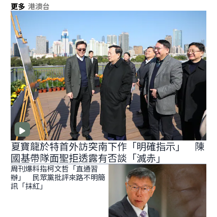
更多
港澳台
夏寶龍於特首外訪突南下作「明確指示」 陳
國基帶隊面聖拒透露有否談「滅赤」
周刊爆料指柯文哲「直通習
辦」 民眾黨批評來路不明簡
訊「抹紅」