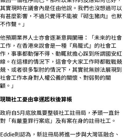
其實現時在議會內是任由他說。我們也沒想過可以
有甚麼影響，不過只覺得不能被『砌生豬肉』也默
不作聲。」
他預期業界人士亦會逐漸意興闌珊：「未來的社會
工作，在香港來說會是一種『鳥籠式』的社會工
作，事事都動彈不得、動輒就擔心踩到所謂國安紅
線。在這樣的情況下，這會令大家工作時都戰戰兢
兢、或者很多掣肘的情況下，其實就無辦法展現到
社會工作本身對人權公義的關懷、對弱勢的關
顧。」
現職社工憂由傘運起秋後算帳
政府自5月底放風要整頓社工註冊局，矛頭一直針
對「有嚴重罪行案底」及有案在身的註冊社工。
Eddie則認為，新註冊局將進一步與大灣區融合、