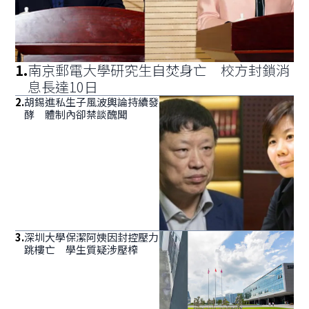
1
.
南京郵電大學研究生自焚身亡 校方封鎖消
息長達10日
2
.
胡錫進私生子風波輿論持續發
酵 體制內卻禁談醜聞
3
.
深圳大學保潔阿姨因封控壓力
跳樓亡 學生質疑涉壓榨