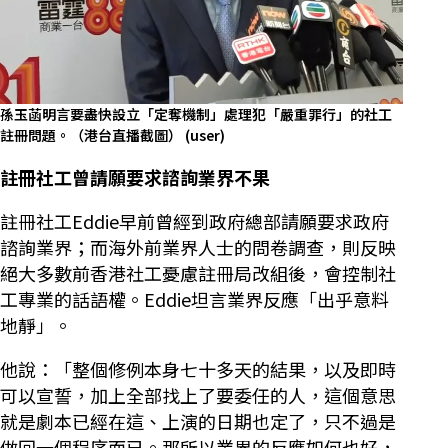
孫玉菡明言要盡快設立「定奪機制」處理犯「嚴重罪行」的社工
註冊問題。（港台直播截圖）
(user)
註冊社工曾請願要求諮詢業界不果
註冊社工Eddie早前曾經到政府總部請願要求政府
諮詢業界；而海外前業界人士的問卷調查，則反映
絕大多數前香港社工憂慮註冊局改組後，會控制社
工專業的話語權。Eddie坦言業界反應「出乎意料
地靜」。
他說：「整個修例本身七十多天的結果，以及即時
可以宣誓，加上全部找上了要委任的人，這個意思
就是劇本已經在這、上演的日期也定了，只不過是
做回一個程序而已。那所以業界的反應如何也好，