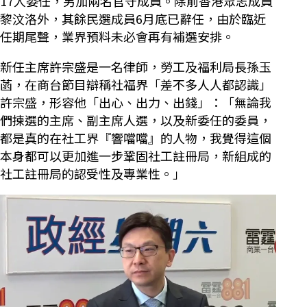
17人委任，另加兩名官守成員。除前香港眾志成員
黎汶洛外，其餘民選成員6月底已辭任，由於臨近
任期尾聲，業界預料未必會再有補選安排。
新任主席許宗盛是一名律師，勞工及福利局長孫玉
菡，在商台節目辯稱社福界「差不多人人都認識」
許宗盛，形容他「出心、出力、出錢」：「無論我
們揀選的主席、副主席人選，以及新委任的委員，
都是真的在社工界『響噹噹』的人物，我覺得這個
本身都可以更加進一步鞏固社工註冊局，新組成的
社工註冊局的認受性及專業性。」