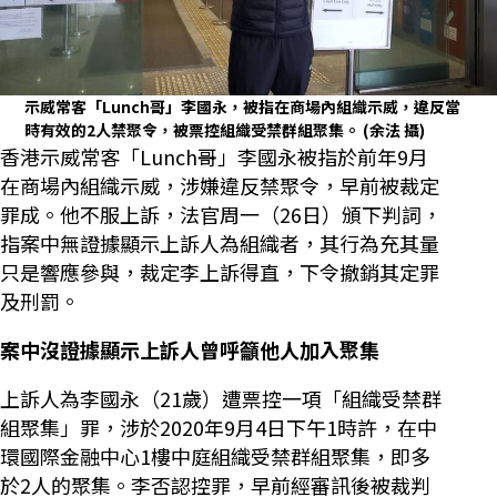
示威常客「Lunch哥」李國永，被指在商場內組織示威，違反當
時有效的2人禁聚令，被票控組織受禁群組聚集。
(余法 攝)
香港示威常客「Lunch哥」李國永被指於前年9月
在商場內組織示威，涉嫌違反禁聚令，早前被裁定
罪成。他不服上訴，法官周一（26日）頒下判詞，
指案中無證據顯示上訴人為組織者，其行為充其量
只是響應參與，裁定李上訴得直，下令撤銷其定罪
及刑罰。
案中沒證據顯示上訴人曾呼籲他人加入聚集
上訴人為李國永（21歲）遭票控一項「組織受禁群
組聚集」罪，涉於2020年9月4日下午1時許，在中
環國際金融中心1樓中庭組織受禁群組聚集，即多
於2人的聚集。李否認控罪，早前經審訊後被裁判