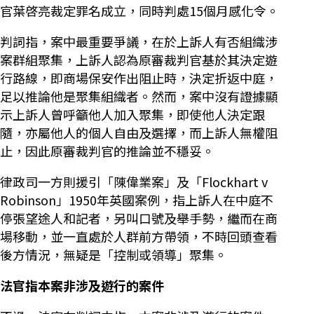
官葉啓亮裁定罪名成立，同時判處15個月感化令。
判詞指，案中最重要爭議，在於上訴人有否組織涉
案群組聚集，上訴人認為原審裁判官基於其決定遊
行路線，即商場保安作出阻止時，決定折返中庭，
足以推論他是聚集組織者。然而，案中沒有證據顯
示上訴人曾呼籲他人加入聚集，即使他人決定跟
隨，亦屬他人的個人自由及選擇，而上訴人無權阻
止，因此原審裁判官的推論並不穩妥。
律政司一方則援引「陳偉業案」及「Flockhart v
Robinson」1950年英國案例，指上訴人在中庭不
停張望途人和記者，另叫口號及舉手勢，繼而在商
場移動，並一直處於人群前方帶領，不時回頭查看
後方情況，無疑是「控制或領導」聚集。
法官指本案非涉及遊行的案件