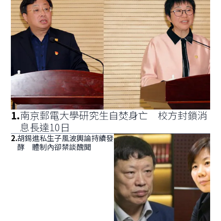
1
.
南京郵電大學研究生自焚身亡 校方封鎖消
息長達10日
2
.
胡錫進私生子風波輿論持續發
酵 體制內卻禁談醜聞