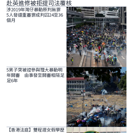
赴英進修被拒提司法覆核
涉2019年灣仔暴動原判無罪
5人發還重審罪成判囚24至36
個月
5男子突被控參與理大暴動明
年開審 由事發至開審相隔足
足6年
【香港法庭】雙程證女假學歷