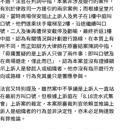
不過，法官在判詞中指，本案非涉及遊行的案件，
有別於律政司一方援引的兩宗案例；而根據呈堂片
段，當時商埸保安阻止上訴人及男子在1樓中庭叫
口號，他們遂乘扶手電梯至2樓，沿途繼續叫口
號，二人及後再遭保安截停及勸喻，最終折返1樓
中庭，認為有關情況與計劃遊行路線，在本質上有
所不同，而正如辯方大律師在原審結案陳詞中指，
「毋庸置疑的是上訴人只做了兩件事：即叫口號及
在商場遊走，僅此而已」，認為本案並沒有證據顯
示上訴人是發起人或組織者，他亦沒有指示遊行方
向或路線，行為充其量只是響應參與。
法官又特別提及，雖然案中不爭議是上訴人一直站
在最前方叫口號，但根據上訴庭在「8.18流水式集
會」上訴案的裁定，本案原審裁判官依賴並推論上
訴人是組織者的行為並非決定性，亦未必足夠達致
有罪推論。