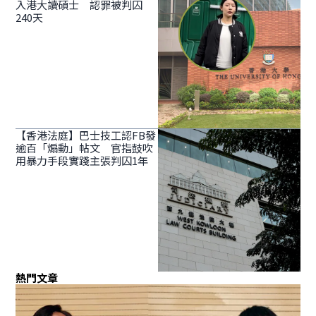
入港大讀碩士 認罪被判囚
240天
【香港法庭】巴士技工認FB發
逾百「煽動」帖文 官指鼓吹
用暴力手段實踐主張判囚1年
熱門文章