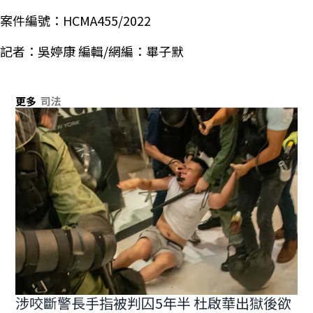
案件編號：HCMA455/2022
記者：吳婷康 編輯/網編：畢子默
更多
司法
涉咬斷警長手指被判囚5年半 杜啟華出獄後欲