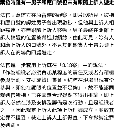
案發時雖有一男子和應口號但未有跟隨上訴人遊走
法官同意辯方在原審時的觀察，即片段所見，被指
和應口號的譚姓男子曾出現數秒，但他與上訴人相
距甚遠，亦無跟隨上訴人移動，男子最終在距離上
訴人較遠的位置被帶進封鎖線，由此可見，除有人
和應上訴人的口號外，不見其他聚集人士曾跟隨上
訴人在商場內四處遊走。
法官進一步套用上訴庭在「8.18案」中的說法，
「作為組織者必須負起某程度的責任又或者有積極
參與計劃、安排或管理集會。純粹在現場出現有份
參與，即使在顯眼的位置並不足夠」，故不能認同
裁判官所指，已在毫無合理疑點下得出推論，即上
訴人必然在涉及安排及籌備是次行動，且是組織者
之一，因此裁定上訴人此項上訴理據成立，並致其
定罪不穩妥，裁定上訴人上訴得直，下令撤銷定罪
及判罰。