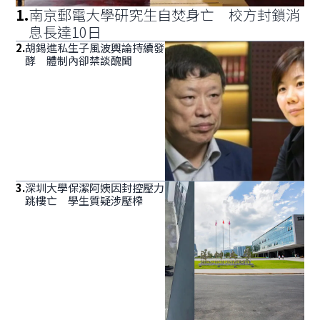
1
.
南京郵電大學研究生自焚身亡 校方封鎖消
息長達10日
2
.
胡錫進私生子風波輿論持續發
酵 體制內卻禁談醜聞
3
.
深圳大學保潔阿姨因封控壓力
跳樓亡 學生質疑涉壓榨