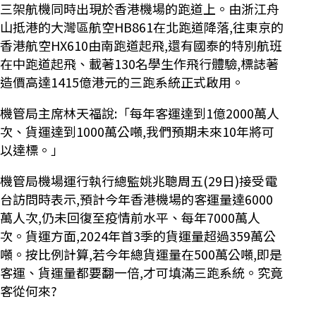
三架航機同時出現於香港機場的跑道上。由浙江舟
山抵港的大灣區航空HB861在北跑道降落,往東京的
香港航空HX610由南跑道起飛,還有國泰的特別航班
在中跑道起飛、載著130名學生作飛行體驗,標誌著
造價高達1415億港元的三跑系統正式啟用。
機管局主席林天福說:「每年客運達到1億2000萬人
次、貨運達到1000萬公噸,我們預期未來10年將可
以達標。」
機管局機場運行執行總監姚兆聰周五(29日)接受電
台訪問時表示,預計今年香港機場的客運量達6000
萬人次,仍未回復至疫情前水平、每年7000萬人
次。貨運方面,2024年首3季的貨運量超過359萬公
噸。按比例計算,若今年總貨運量在500萬公噸,即是
客運、貨運量都要翻一倍,才可填滿三跑系統。究竟
客從何來?