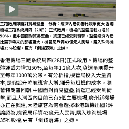
三跑啟用即面對貿易壁壘 分析：經濟內卷影響比競爭更大
香港
機場三跑系統周四（28日）正式啟用，機場的整體運載力增加
50%。但中國面對貿易壁壘，貨運已經受到衝擊。整體經濟內卷
比競爭帶來的影響更大。機管局斥資43億元人民幣，購入珠海機
場35%股權，更有「倒錢落海」之嫌。
香港機場三跑系統周四(28日)正式啟用。機場的整
體運載力增加50%,至每年1.2億人次,貨運量則提升
至每年1000萬公噸。有分析指,機管局投入大量資
本,是假設升降航班會大增,攤分每班機的成本。隨
著特朗普回朝,中國面對貿易壁壘,貨運已經受到衝
擊,而且大灣區內目前已有5個主要機場,廣州新機場
亦正在興建,大陸旅客為何會選擇來港轉機出國?評
論認為,機管局斥資43億元人民幣,購入珠海機場
35%股權,更有「倒錢落海」之嫌。