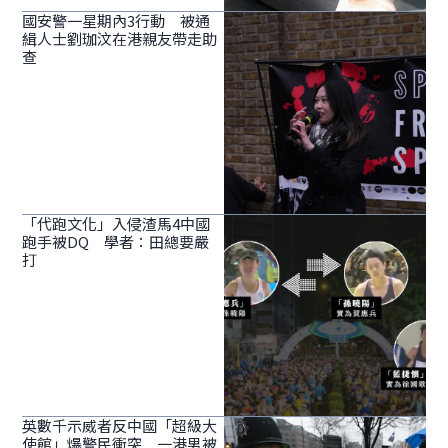
國安警一星期內3行動 被通
緝人士劉珈汶在港親友帶走助
查
「代跑文化」入侵渣馬4中國
跑手被DQ 學者：田總要嚴
打
英數千示威者反中國「超級大
使館」爆警民衝突 一港男被