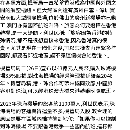
在客運方面,機管局一直希望香港成為中國與外國之
間的航空樞紐。但大灣區內還有廣州白雲、深圳寶
安兩個大型國際機場,位於佛山的廣州新機場亦已動
工,澳門亦有國際航班升降。旅客為何要選擇在香港
轉機,是一大疑問。利世民稱:「旅客因為香港的特
殊情況,都不是很想直接來香港,因為香港真的很
貴。尤其是現在一國化之後,可以怎樣去再連繫多些
國際,都要看鄰近地區,讓不讓這個機會給香港。」
機管局周二(26日)宣布以43億元人民幣,購入珠海機
場35%股權,對珠海機場的經營管理權延續至2046
年。機管局稱,港、珠合作可帶來協同效應,中國旅
客飛到珠海,可以經港珠澳大橋來港轉乘國際航班。
2023年珠海機場的旅客約1100萬人,利世民表示,珠
海機場的客運與貨運量不多,機管局入股,較合理的
原因是要在區域內維持壟斷地位:「如果你可以控制
到珠海機場,不要跟香港競爭一些國內航班,這樣都