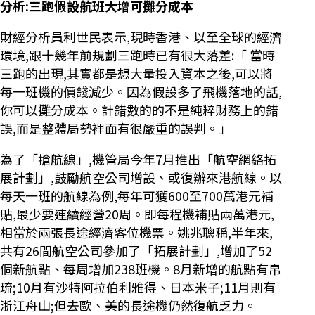
分析:三跑假設航班大增可攤分成本
財經分析員利世民表示,現時香港、以至全球的經濟
環境,跟十幾年前規劃三跑時已有很大落差:「 當時
三跑的出現,其實都是想大量投入資本之後,可以將
每一班機的價錢減少。因為假設多了飛機落地的話,
你可以攤分成本。計錯數的的不是純粹財務上的錯
誤,而是整體局勢裡面有很嚴重的誤判。」
為了「搶航線」,機管局今年7月推出「航空網絡拓
展計劃」,鼓勵航空公司增設、或復辦來港航線。以
每天一班的航線為例,每年可獲600至700萬港元補
貼,最少要連續經營20周。即每程機補貼兩萬港元,
相當於兩張長途經濟客位機票。姚兆聰稱,半年來,
共有26間航空公司參加了「拓展計劃」,增加了52
個新航點、每周增加238班機。8月新增的航點有帛
琉;10月有沙特阿拉伯利雅得、日本米子;11月則有
浙江舟山;但去歐、美的長途機仍然復航乏力。