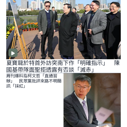
夏寶龍於特首外訪突南下作「明確指示」 陳
國基帶隊面聖拒透露有否談「滅赤」
周刊爆料指柯文哲「直通習
辦」 民眾黨批評來路不明簡
訊「抹紅」