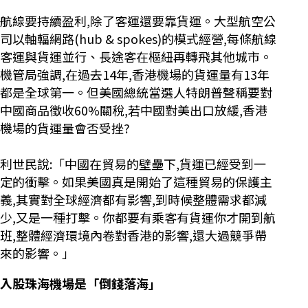
航線要持續盈利,除了客運還要靠貨運。大型航空公
司以軸輻網路(hub & spokes)的模式經營,每條航線
客運與貨運並行、長途客在樞紐再轉飛其他城市。
機管局強調,在過去14年,香港機場的貨運量有13年
都是全球第一。但美國總統當選人特朗普聲稱要對
中國商品徵收60%關稅,若中國對美出口放緩,香港
機場的貨運量會否受挫?
利世民說:「中國在貿易的壁壘下,貨運已經受到一
定的衝擊。如果美國真是開始了這種貿易的保護主
義,其實對全球經濟都有影響,到時候整體需求都減
少,又是一種打擊。你都要有乘客有貨運你才開到航
班,整體經濟環境內卷對香港的影響,還大過競爭帶
來的影響。」
入股珠海機場是「倒錢落海」