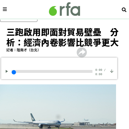
內容分類
搜
跳過主要內容
三跑啟用即面對貿易壁壘 分
析：經濟內卷影響比競爭更大
記者：陸南才（台北）
0:00
/
0:00