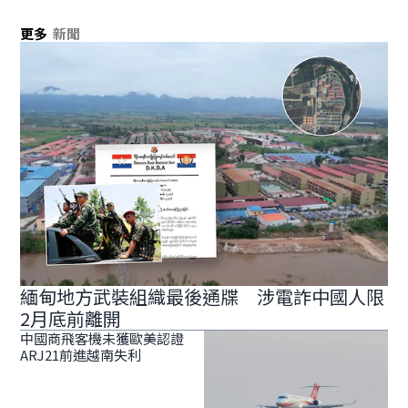
更多
新聞
緬甸地方武裝組織最後通牒 涉電詐中國人限
2月底前離開
中國商飛客機未獲歐美認證
ARJ21前進越南失利