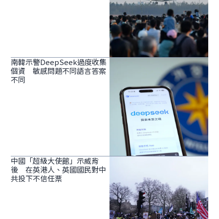
南韓示警DeepSeek過度收集
個資 敏感問題不同語言答案
不同
中國「超級大使館」示威背
後 在英港人、英國國民對中
共投下不信任票