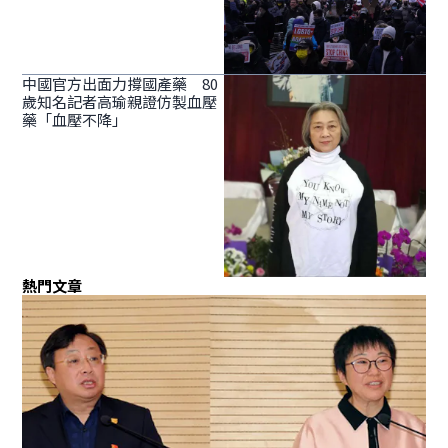
中國官方出面力撐國產藥 80
歲知名記者高瑜親證仿製血壓
藥「血壓不降」
熱門文章