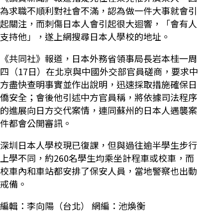
為求職不順利對社會不滿，認為做一件大事就會引
起關注，而刺傷日本人會引起很大迴響，「會有人
支持他」，遂上網搜尋日本人學校的地址。
《共同社》報道，日本外務省領事局長岩本桂一周
四（17日）在北京與中國外交部官員磋商，要求中
方盡快查明事實並作出說明，迅速採取措施確保日
僑安全；會後他引述中方官員稱，將依據司法程序
的進展向日方交代案情，連同蘇州的日本人遇襲案
件都會公開審訊。
深圳日本人學校現已復課，但與過往逾半學生步行
上學不同，約260名學生均乘坐計程車或校車，而
校車內和車站都安排了保安人員，當地警察也出動
戒備。
編輯：李向陽（台北） 網編：池煥衡