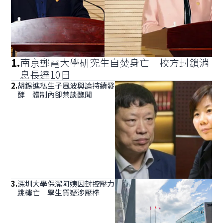
1
.
南京郵電大學研究生自焚身亡 校方封鎖消
息長達10日
2
.
胡錫進私生子風波輿論持續發
酵 體制內卻禁談醜聞
3
.
深圳大學保潔阿姨因封控壓力
跳樓亡 學生質疑涉壓榨