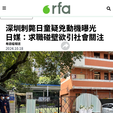
內容分類
搜
跳過主要內容
深圳刺斃日童疑兇動機曝光
日媒：求職碰壁欲引社會關注
粵語組報道
2024.10.18