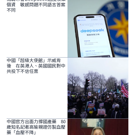
個資 敏感問題不同語言答案
不同
中國「超級大使館」示威背
後 在英港人、英國國民對中
共投下不信任票
中國官方出面力撐國產藥 80
歲知名記者高瑜親證仿製血壓
藥「血壓不降」