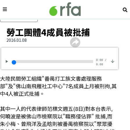
內容分類
搜
跳過主要內容
勞工團體4成員被批捕
2016.01.08
0:00
/
0:00
大陸民間勞工組織"番禺打工族文書處理服務
部"及"佛山南飛雁社工中心"7名成員上月被刑拘,其
中4人被正式批捕。
其中一人的代表律師范標文週五(8日)對本台表示,
何曉波是被佛山市檢察院以"職務侵佔罪" 批捕,而
朱小梅、曾飛洋及孟晗則被番禺檢察院以"聚眾擾