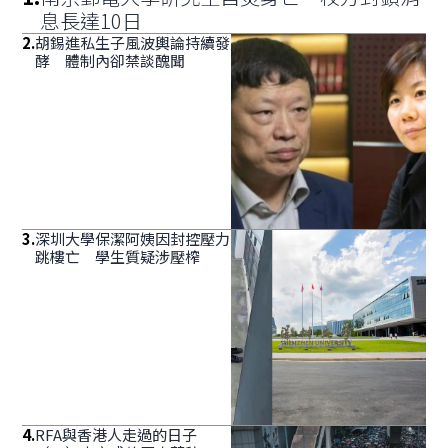
息長達10日
2
.
胡錫進私生子風波輿論持續發
酵 體制內卻禁談醜聞
3
.
深圳大學保潔阿姨因封控壓力
跳樓亡 學生質疑涉壓榨
4
.
RFA與香港人走過的日子