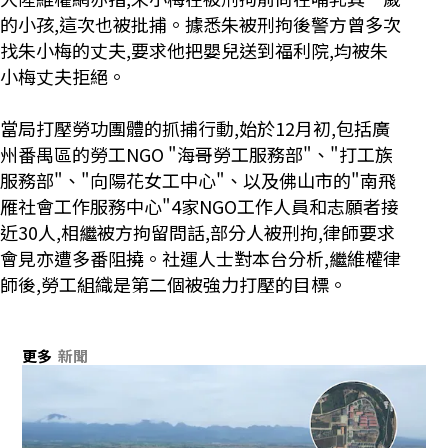
的小孩,這次也被批捕。據悉朱被刑拘後警方曾多次
找朱小梅的丈夫,要求他把嬰兒送到福利院,均被朱
小梅丈夫拒絕。
當局打壓勞功團體的抓捕行動,始於12月初,包括廣
州番禺區的勞工NGO "海哥勞工服務部"、"打工族
服務部"、"向陽花女工中心"、以及佛山市的"南飛
雁社會工作服務中心"4家NGO工作人員和志願者接
近30人,相繼被方拘留問話,部分人被刑拘,律師要求
會見亦遭多番阻撓。社運人士對本台分析,繼維權律
師後,勞工組織是第二個被強力打壓的目標。
更多
新聞