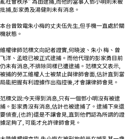
亂社會秩序" 為由逮捕,而他的當事人鄧小明則未被
批捕,彭家勇及湯健則未有消息。
本台曾致電朱小梅的丈夫伍先生,但手機一直處於關
機狀態。
維權律師范標文向記者證實,何晓波、朱小 梅、曾
飞洋、孟晗已被正式逮捕。而他代理的彭家勇目前
仍未有消息,不排除同樣已遭逮捕。范標文又表示,
被捕的勞工維權人士被禁止與律師會面,估計直到當
局能把握有利證據作出指控後,才會讓律師會見。
范標文說:今天得到消息,只有一個鄧小明沒有被逮
捕。彭家勇沒有消息,估計也被逮捕了。逮捕下來還
要偵查,(也許)還是不讓會見,直到他們認為所謂的證
據足夠了, 可能才允許律師會見。
大陸維權網亦指,朱小梅在被刑拘前尚在哺乳其一歲