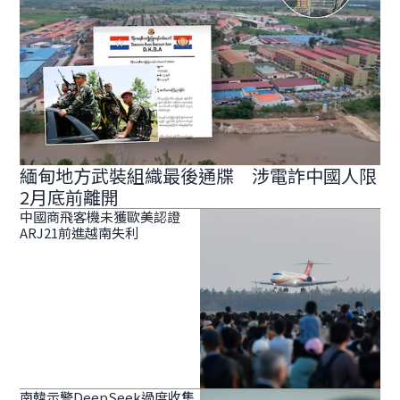
緬甸地方武裝組織最後通牒 涉電詐中國人限
2月底前離開
中國商飛客機未獲歐美認證
ARJ21前進越南失利
南韓示警DeepSeek過度收集