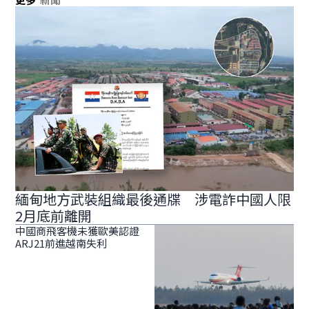
緬甸地方武裝組織最後通牒 涉電詐中國人限
2月底前離開
中國商飛客機未獲歐美認證
ARJ21前進越南失利