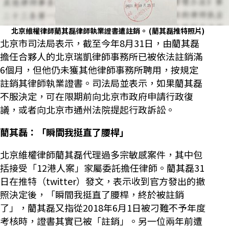
北京維權律師藺其磊律師執業證書遭註銷。
(藺其磊推特照片)
北京市司法局表示，截至今年8月31日，由藺其磊
擔任合夥人的北京瑞凱律師事務所已被依法註銷滿
6個月，但他仍未獲其他律師事務所聘用，按規定
註銷其律師執業證書。司法局並表示，如果藺其磊
不服決定，可在限期前向北京市政府申請行政復
議，或者向北京市通州法院提起行政訴訟。
藺其磊：「瞬間我挺直了腰桿」
北京維權律師藺其磊代理過多宗敏感案件，其中包
括接受「12港人案」家屬委託擔任律師。藺其磊31
日在推特（twitter）發文，表示收到官方發出的撤
照決定後，「瞬間我挺直了腰桿，終於被註銷
了」，藺其磊又指從2018年6月1日被刁難不予年度
考核時，證書其實已被「註銷」。另一位兩年前遭