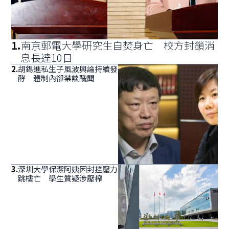
1
.
南京郵電大學研究生自焚身亡 校方封鎖消
息長達10日
2
.
胡錫進私生子風波輿論持續發
酵 體制內卻禁談醜聞
3
.
深圳大學保潔阿姨因封控壓力
跳樓亡 學生質疑涉壓榨