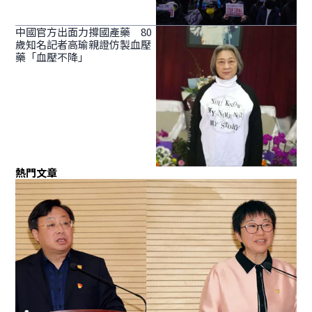
中國官方出面力撐國產藥 80
歲知名記者高瑜親證仿製血壓
藥「血壓不降」
熱門文章