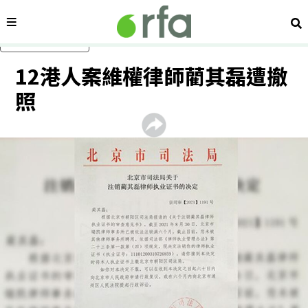
內容分類
搜
跳過主要內容
12港人案維權律師藺其磊遭撤
照