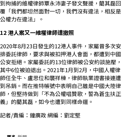
到拘捕的維權律師覃永沛妻子發文聲援，藺其磊回
覆「我們都坦然面對一切，我們沒有違法，相反是
公權力在違法」。
12
港人案又一維權律師遭撤照
2020年8月23日發生的12港人事件，家屬曾多次安
排委託律師，要求與被扣押港人會面，都遭到中國
公安拒絕。家屬委託的13位律師被公安約談施壓，
其中6位被迫退出。2021年1月到2月，中國人權律
師任全牛、盧思位和襲祥棟，律師執業證書接連遭
到吊銷。而在推特帳號中表明自己雖是中國大陸律
師，但堅持做到「不為公權唱贊歌，誓為蒼生扶正
義」的藺其磊，如今也遭到同樣命運。
記者/責編：鐘廣政 網編：劉定堅
更多
新聞