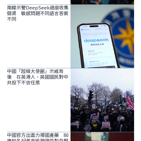
南韓示警DeepSeek過度收集
個資 敏感問題不同語言答案
不同
中國「超級大使館」示威背
後 在英港人、英國國民對中
共投下不信任票
中國官方出面力撐國產藥 80
歲知名記者高瑜親證仿製血壓