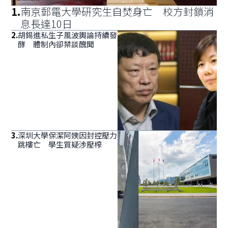
1
.
南京郵電大學研究生自焚身亡 校方封鎖消
息長達10日
2
.
胡錫進私生子風波輿論持續發
酵 體制內卻禁談醜聞
3
.
深圳大學保潔阿姨因封控壓力
跳樓亡 學生質疑涉壓榨