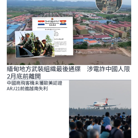
緬甸地方武裝組織最後通牒 涉電詐中國人限
2月底前離開
中國商飛客機未獲歐美認證
ARJ21前進越南失利