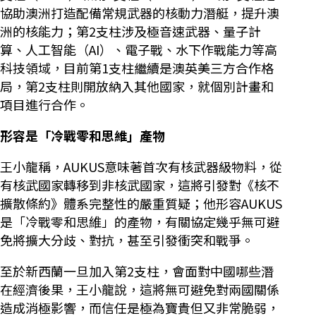
協助澳洲打造配備常規武器的核動力潛艇，提升澳
洲的核能力；第2支柱涉及極音速武器、量子計
算、人工智能（AI）、電子戰、水下作戰能力等高
科技領域，目前第1支柱繼續是澳英美三方合作格
局，第2支柱則開放納入其他國家，就個別計畫和
項目進行合作。
形容是「冷戰零和思維」產物
王小龍稱，AUKUS意味著首次有核武器級物料，從
有核武國家轉移到非核武國家，這將引發對《核不
擴散條約》體系完整性的嚴重質疑；他形容AUKUS
是「冷戰零和思維」的產物，有關協定幾乎無可避
免將擴大分歧、對抗，甚至引發衝突和戰爭。
至於新西蘭一旦加入第2支柱，會面對中國哪些潛
在經濟後果，王小龍說，這將無可避免對兩國關係
造成消極影響，而信任是極為寶貴但又非常脆弱，