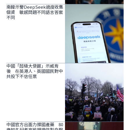
南韓示警DeepSeek過度收集
個資 敏感問題不同語言答案
不同
中國「超級大使館」示威背
後 在英港人、英國國民對中
共投下不信任票
中國官方出面力撐國產藥 80
歲知名記者高瑜親證仿製血壓