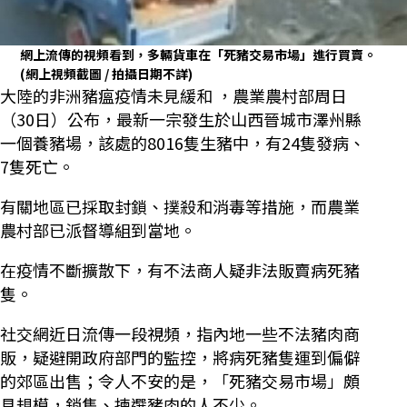
網上流傳的視頻看到，多輛貨車在「死豬交易市場」進行買賣。
(網上視頻截圖 / 拍攝日期不詳)
大陸的非洲豬瘟疫情未見緩和 ，農業農村部周日
（30日）公布，最新一宗發生於山西晉城市澤州縣
一個養豬場，該處的8016隻生豬中，有24隻發病、
7隻死亡。
有關地區已採取封鎖、撲殺和消毒等措施，而農業
農村部已派督導組到當地。
在疫情不斷擴散下，有不法商人疑非法販賣病死豬
隻。
社交網近日流傳一段視頻，指內地一些不法豬肉商
販，疑避開政府部門的監控，將病死豬隻運到偏僻
的郊區出售；令人不安的是，「死豬交易市場」頗
具規模，銷售、揀選豬肉的人不少。