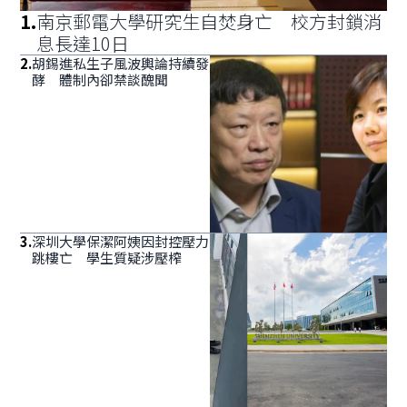
1
.
南京郵電大學研究生自焚身亡 校方封鎖消
息長達10日
2
.
胡錫進私生子風波輿論持續發
酵 體制內卻禁談醜聞
3
.
深圳大學保潔阿姨因封控壓力
跳樓亡 學生質疑涉壓榨