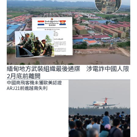
緬甸地方武裝組織最後通牒 涉電詐中國人限
2月底前離開
中國商飛客機未獲歐美認證
ARJ21前進越南失利