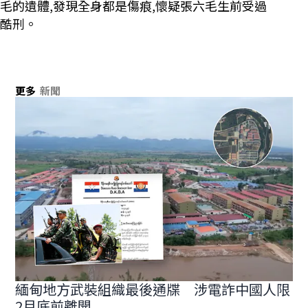
毛的遺體,發現全身都是傷痕,懷疑張六毛生前受過
酷刑。
更多
新聞
緬甸地方武裝組織最後通牒 涉電詐中國人限
2月底前離開