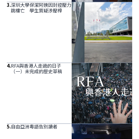
3
.
深圳大學保潔阿姨因封控壓力
跳樓亡 學生質疑涉壓榨
4
.
RFA與香港人走過的日子
（一）未完成的歷史草稿
5
.
自由亞洲粵語告別讀者