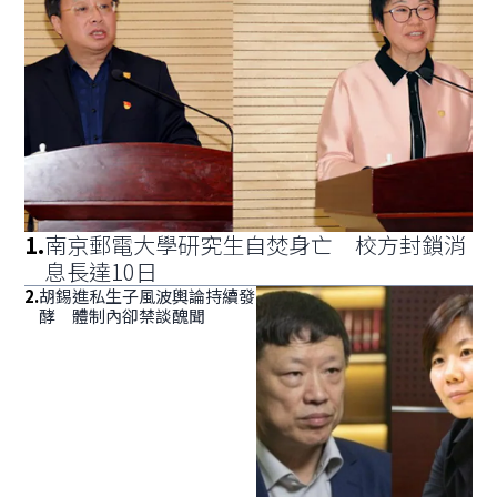
1
.
南京郵電大學研究生自焚身亡 校方封鎖消
息長達10日
2
.
胡錫進私生子風波輿論持續發
酵 體制內卻禁談醜聞