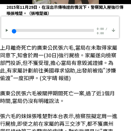
2015年11月29日，在沒出示傳喚證的情況下，警察闖入屋強行傳
喚張唯楚。（張唯楚攝）
0:00
/
0:00
上月離奇死亡的廣東公民張六毛,當局在未取得家屬
同意下,知會於周一(30日)強行屍檢。家屬遂向檢察
部門投訴,但不獲受理,擔心當局有意毀滅證據。為
此,有家屬計劃前往美國尋求協助,出發前被指"涉嫌
偷渡"一度扣押。(文宇晴 報道)
廣東公民張六毛被關押期間死亡一案,過了近1個月
時間,當局仍沒有明確說法。
張六毛的妹妹張唯楚對本台表示,檢察院擬定周一進
行屍檢,即使之前在家屬的再三交涉下,都不獲廣州