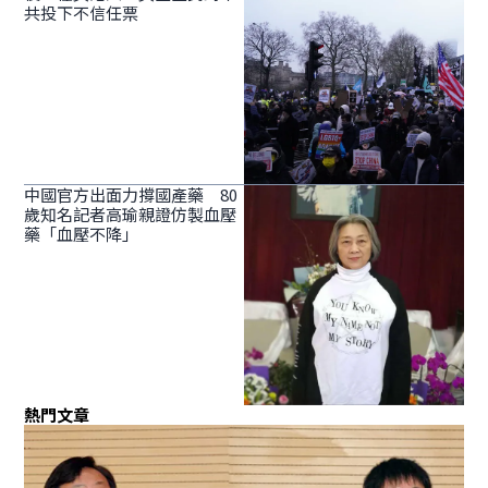
共投下不信任票
中國官方出面力撐國產藥 80
歲知名記者高瑜親證仿製血壓
藥「血壓不降」
熱門文章