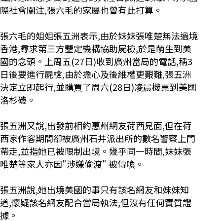
際社會關注,張六毛的家屬也曾有此打算。
張六毛的姐姐張五洲表示,由於妹妹張唯楚無法過境
香港,尋求第三方鑒定機構協助屍檢,於是萌生到美
國的念頭。上周五(27日)收到廣州當局的電話,稱3
日後要進行屍檢,由於擔心及後維權更艱難,張五洲
決定立即起行,並購買了周六(28日)凌晨機票到美國
洛杉磯。
張五洲又說,出發前相約惠州網友荷西見面,但在荷
西家作客期間卻被廣州石井派出所的數名警察上門
帶走,並指她已被限制出境。幾乎同一時間,妹妹張
唯楚等家人亦因"涉嫌偷渡" 被傳喚。
張五洲說,她出境美國的事只有該名網友和妹妹知
道,懷疑該名網友配合當局執法,但沒有任何實質證
據。