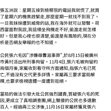
張五洲說︰星期五接到檢察院的電話我就慌了,就買
了星期六的機票趕緊走,那麼星期一就找不到我了。
一旦我妹妹遭到威脅的話,我在海外就可以發聲。荷
西當面對我說,我這樣坐飛機走不好,偷渡走就怎樣
好。但是我心裡也很清楚,偷渡是有風險的,現在分
析是否網友舉報的也不知道。
公民張六毛因"涉嫌尋釁滋事罪",於8月15日被廣州
市黃村派出所刑事拘留。11月4日,張六毛被拘留約
兩個月後,家屬收到看守所方面通知,指張六毛已死
亡,不過沒有交代更多詳情。家屬再三要求當局解
釋,也要求檢視遺體一度遭到拒絕。
當局的做法引發大批公民強烈譴責,質疑張六毛的死
因,更成立了真相調查團,網上聲援的公民也多達數
百人。經過再三交涉後,11月16日家屬終獲見張六