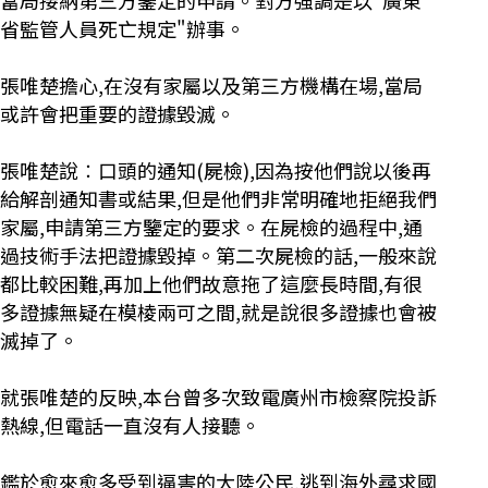
當局接納第三方鑒定的申請。對方強調是以"廣東
省監管人員死亡規定"辦事。
張唯楚擔心,在沒有家屬以及第三方機構在場,當局
或許會把重要的證據毀滅。
張唯楚說︰口頭的通知(屍檢),因為按他們說以後再
給解剖通知書或結果,但是他們非常明確地拒絕我們
家屬,申請第三方鑒定的要求。在屍檢的過程中,通
過技術手法把證據毀掉。第二次屍檢的話,一般來說
都比較困難,再加上他們故意拖了這麼長時間,有很
多證據無疑在模棱兩可之間,就是說很多證據也會被
滅掉了。
就張唯楚的反映,本台曾多次致電廣州市檢察院投訴
熱線,但電話一直沒有人接聽。
鑑於愈來愈多受到逼害的大陸公民,逃到海外尋求國