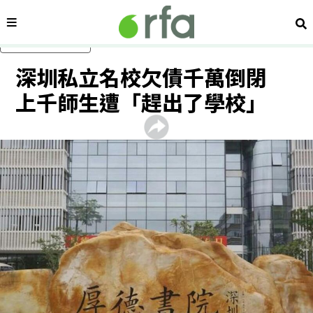
內容分類
搜
跳過主要內容
深圳私立名校欠債千萬倒閉
上千師生遭「趕出了學校」