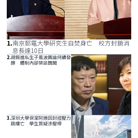
1
.
南京郵電大學研究生自焚身亡 校方封鎖消
息長達10日
2
.
胡錫進私生子風波輿論持續發
酵 體制內卻禁談醜聞
3
.
深圳大學保潔阿姨因封控壓力
跳樓亡 學生質疑涉壓榨