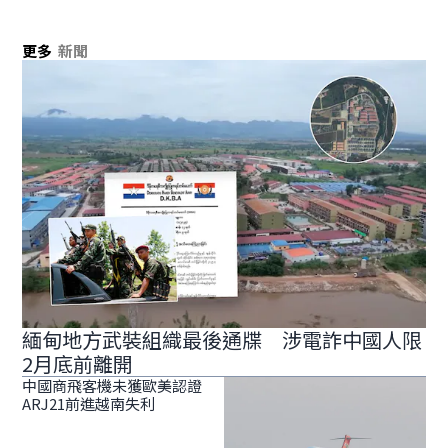
更多
新聞
緬甸地方武裝組織最後通牒 涉電詐中國人限
2月底前離開
中國商飛客機未獲歐美認證
ARJ21前進越南失利