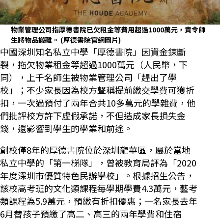
物業管理公司指厚德書院已欠租金等費用超過1000萬元，責令師
生將物品搬離。
(厚德書院官網圖片)
中國深圳知名私立中學「厚德書院」因資金鍊斷
裂，拖欠物業租金等超過1000萬元（人民幣，下
同），上千名師生被物業管理公司「趕出了學
校」；不少家長因為校方聲稱提前繳交學費可獲折
扣，一次過預付了兩年合共10多萬元的學雜費，他
們批評校方許下虛假承諾，不但造成家長損失金
錢，還影響到學生的學業和前途。
創校僅8年的厚德書院位於深圳龍華區，屬於當地
私立中學的「第一梯隊」，曾被教育局評為「2020
年度深圳市優質特色民辦學校」。根據招生公告，
該校高考班的文化類課程每學期學費4.3萬元，藝考
類課程為5.9萬元，預繳有折扣優惠；一名家長去年
6月替孩子預繳了高二、高三的兩年學費和住宿