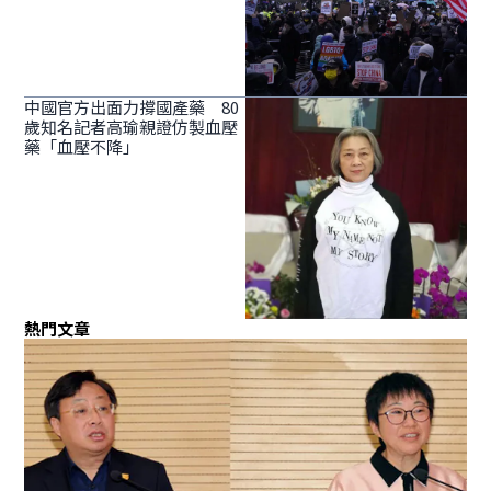
中國官方出面力撐國產藥 80
歲知名記者高瑜親證仿製血壓
藥「血壓不降」
熱門文章