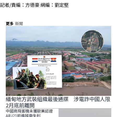
記者/責編：方德豪 網編：劉定堅
更多
新聞
緬甸地方武裝組織最後通牒 涉電詐中國人限
2月底前離開
中國商飛客機未獲歐美認證
ARJ21前進越南失利