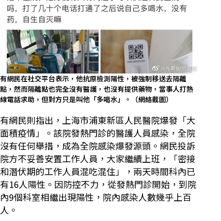
有網民在社交平台表示，他抗原檢測陽性，被強制移送去隔離
點，然而隔離點也完全沒有醫護，也沒有提供藥物，當事人打熱
線電話求助，但對方只是叫他「多喝水」。（網絡截圖）
有網民則指出，上海市浦東新區人民醫院爆發「大
面積疫情」。該院發熱門診的醫護人員感染，全院
沒有任何舉措，成為全院感染爆發源頭。網民投訴
院方不妥善安置工作人員，大家繼續上班，「密接
和潛伏期的工作人員混吃混住」，兩天時間科內已
有16人陽性。因防控不力，從發熱門診開始，到院
內9個科室相繼出現陽性，院內感染人數幾乎上百
人。