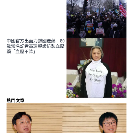
中國官方出面力撐國產藥 80
歲知名記者高瑜親證仿製血壓
藥「血壓不降」
熱門文章