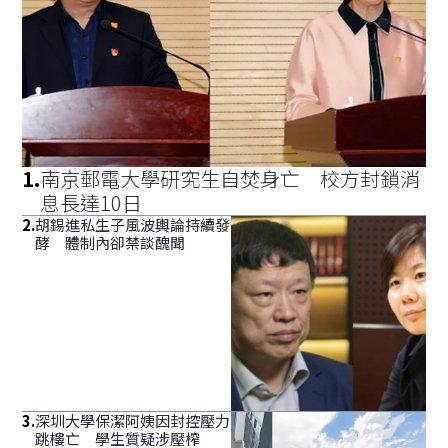
1
.
南京郵電大學研究生自焚身亡 校方封鎖消
息長達10日
2
.
胡錫進私生子風波輿論持續發
酵 體制內卻禁談醜聞
3
.
深圳大學保潔阿姨因封控壓力
跳樓亡 學生質疑涉壓榨