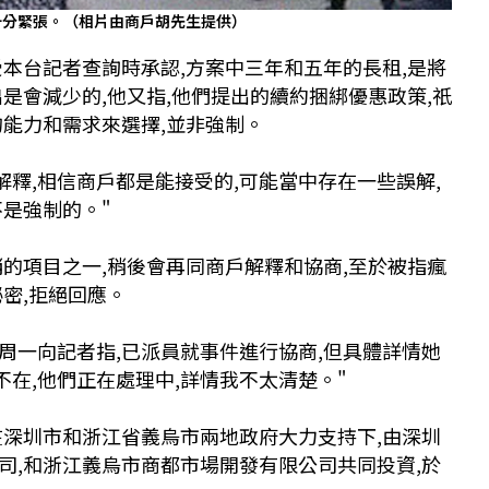
十分緊張。（相片由商戶胡先生提供）
受本台記者查詢時承認,方案中三年和五年的長租,是將
是會減少的,他又指,他們提出的續約捆綁優惠政策,祇
的能力和需求來選擇,並非強制。
解釋,相信商戶都是能接受的,可能當中存在一些誤解,
不是強制的。"
銷的項目之一,稍後會再同商戶解釋和協商,至於被指瘋
密,拒絕回應。
周一向記者指,已派員就事件進行協商,但具體詳情她
不在,他們正在處理中,詳情我不太清楚。"
在深圳市和浙江省義烏市兩地政府大力支持下,由深圳
司,和浙江義烏市商都市場開發有限公司共同投資,於