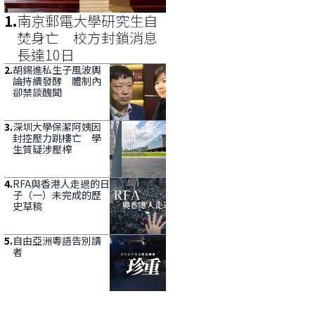
1
.
南京郵電大學研究生自
焚身亡 校方封鎖消息
長達10日
2
.
胡錫進私生子風波輿
論持續發酵 體制內
卻禁談醜聞
3
.
深圳大學保潔阿姨因
封控壓力跳樓亡 學
生質疑涉壓榨
4
.
RFA與香港人走過的日
子（一）未完成的歷
史草稿
5
.
自由亞洲粵語告別讀
者