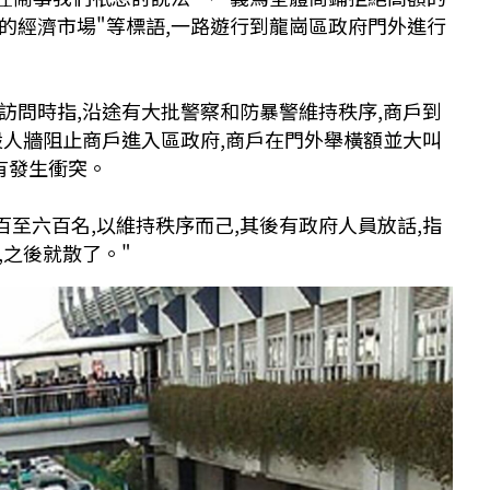
的經濟市場"等標語,一路遊行到龍崗區政府門外進行
。
訪問時指,沿途有大批警察和防暴警維持秩序,商戶到
設人牆阻止商戶進入區政府,商戶在門外舉橫額並大叫
有發生衝突。
百至六百名,以維持秩序而己,其後有政府人員放話,指
,之後就散了。"