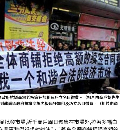
崗區政府抗議商場老板瘋狂加租及巧立名目徵費。（相片由商戶胡先生
遊行到龍崗區政府抗議商場老板瘋狂加租及巧立名目徵費。（相片由商
品批發市場,近千商戶周日聚集在市場外,拉著多幅白
是在鬧事我們祇想討說法"、"義烏全體商鋪拒絕高額的