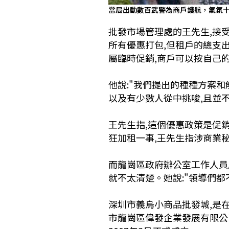
當局出動數百武警為商戶護航，氣氛
批發市場管理處的王先生,接
所有優惠打包,但租戶的總支出
屬臨時促銷,商戶可以按自己
他說:"我們提出的種種方案和
以及有少數人從中挑唆,且並
王先生指,這個優惠政策是促
狂加租一事,王先生指涉商業秘
而龍崗區政府辦公室工作人員
就不太清楚。她說:"領導們都
深圳市義烏小商品批發城,是
市龍崗區偉發企業發展有限公