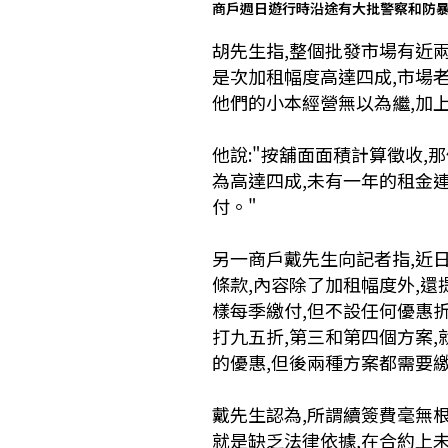
商戶週日遊行時沿途有大批警察和防
胡先生指,整個批發市場有近兩
是次加租幅度高達四成,市場
他們的小本經營無以為繼,加
他說:"按舖面面積計算徵收,
為高達四成,未有一年的租金連
付。"
另一商戶戴先生向記者指,近
條款,內容除了加租幅度外,
樣每季繳付,但不設任何優惠折
打九五折,第三和第四個方案
的優惠,但後兩種方案都需要
戴先生認為,所謂續簽費毫無根
就是缺乏法律依據,在合約上未