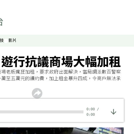
技
影片
戶遊行抗議商場大幅加租
商場老板瘋狂加租，要求政府出面解決，當局調派數百警察
一萬至五萬元的續約費，加上租金暴升四成，令商戶無法承
0:00
/
0:00