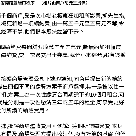
暴警開路並維持秩序。（相片由商戶胡先生提供）
千個商戶,受是次市場老板瘋狂加租所影響,胡先生指,
老板更新增一項續約費,由一萬五千元至五萬元不等,令
上經濟不景,他們根本無法經營下去。
那個續簽費每間舖要收萬五至五萬元,新續約加租幅度
續約費,要一次過交出十幾萬,我們小本經營,那有錢繳
日接獲商場管理公司下達的通知,向商戶提出新的續約
還提出四個不同的繳費方案予商戶選擇,其一是按以往一
扣,方案二為一次性繳清合同期餘下的10個月租金,可
,就是分別是一次性繳清三年或五年的租金,可享受更好
繳付所謂的續簽費用。
據,批評商場濫收費用。他說:"這個所謂續簽費,本身
有提及,商場管理方提出收這個,沒有計算的基礎,他們