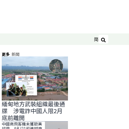
简
搜尋
更多
新聞
緬甸地方武裝組織最後通
牒 涉電詐中國人限2月
底前離開
中國商飛客機未獲歐美
認證 ARJ21前進越南