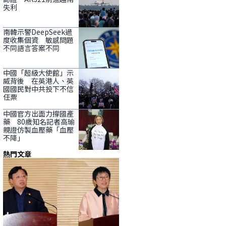
失利
南韓示警DeepSeek過
度收集個資 敏感問題
不同語言答案不同
中國「超級大使館」示
威背後 在英港人、英
國國民對中共投下不信
任票
中國官方出面力撐國產
藥 80歲知名記者高瑜
親證仿製血壓藥「血壓
不降」
熱門文章