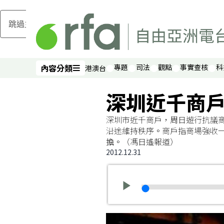
跳過主要內容
內容分類
專題
司法
觀點
事實查核
科
港澳台
內容分類
深圳近千商
深圳市近千商戶，周日遊行抗議
沿途維持秩序。商戶指商場強收
擔。（馮日遙報道）
2012.12.31