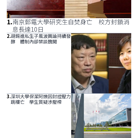
1
.
南京郵電大學研究生自焚身亡 校方封鎖消
息長達10日
2
.
胡錫進私生子風波輿論持續發
酵 體制內卻禁談醜聞
3
.
深圳大學保潔阿姨因封控壓力
跳樓亡 學生質疑涉壓榨