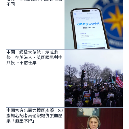
不同
中國「超級大使館」示威背
後 在英港人、英國國民對中
共投下不信任票
中國官方出面力撐國產藥 80
歲知名記者高瑜親證仿製血壓
藥「血壓不降」