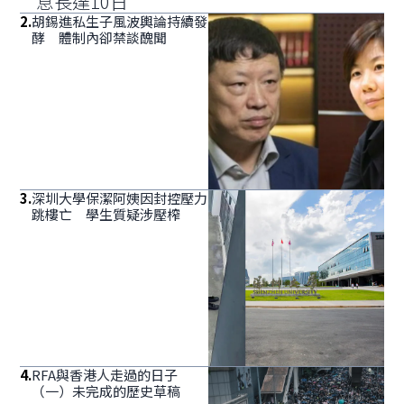
息長達10日
2
.
胡錫進私生子風波輿論持續發
酵 體制內卻禁談醜聞
3
.
深圳大學保潔阿姨因封控壓力
跳樓亡 學生質疑涉壓榨
4
.
RFA與香港人走過的日子
（一）未完成的歷史草稿