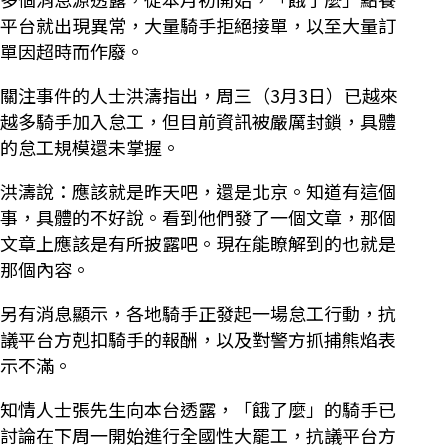
平台就出現異常，大量騎手拒絕接單，以至大量訂
單因超時而作廢。
關注事件的人士洪濤指出，周三（3月3日）已越來
越多騎手加入怠工，但目前資訊被嚴厲封鎖，具體
的怠工規模還未掌握。
洪濤說：應該就是昨天吧，還是北京。知道有這個
事，具體的不好說。看到他們發了一個文章，那個
文章上應該是有所披露吧。現在能瞭解到的也就是
那個內容。
另有消息顯示，各地騎手正發起一場怠工行動，抗
議平台方剋扣騎手的報酬，以及對警方抓捕熊焰表
示不滿。
知情人士張先生向本台透露，「餓了麼」的騎手已
討論在下周一開始進行全國性大罷工，抗議平台方