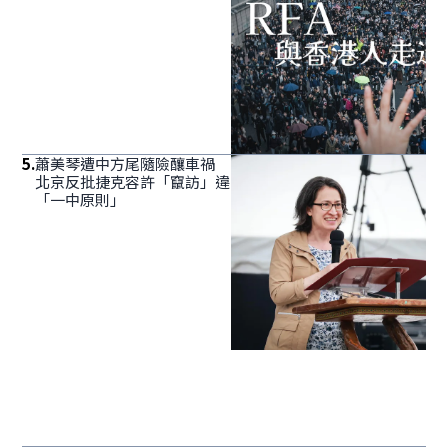
5
.
蕭美琴遭中方尾隨險釀車禍
北京反批捷克容許「竄訪」違
「一中原則」