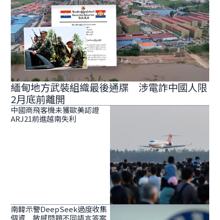
緬甸地方武裝組織最後通牒 涉電詐中國人限
2月底前離開
中國商飛客機未獲歐美認證
ARJ21前進越南失利
南韓示警DeepSeek過度收集
個資 敏感問題不同語言答案