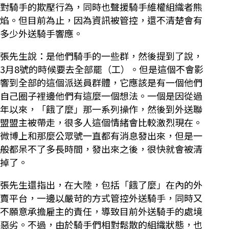
對騎手的欺壓行為，同時也聲援騎手維權組織者熊
焰。但目前為止，因為資訊被管控，還不清楚會有
多少外送騎手響應。
張先生說：是他們騎手的一些群，然後提到了說，
3月8號的時候要去全部罷（工）。但是這個不會影
響到全部的這個派送員群體，它應該是有一個他們
自己圈子裡邊他們有這麼一個想法。一個是因從過
年以來，「餓了麼」那一系列操作，然後到外送聯
盟盟主被帶走，很多人這個情緒會比較激烈現在。
微博上和那麼公眾號一直都有消息發出來，但是一
般都呆不了多長時間，發出來之後，很快就會被清
掉了。
張先生還指出，在大陸，包括「餓了麼」在內的外
賣平台，一邊以嚴苛的方式管控外送騎手，同時又
不願意承擔雇主的責任，導致目前外送騎手的處境
惡劣。不過，由於騎手們相對鬆散的組織狀態，也