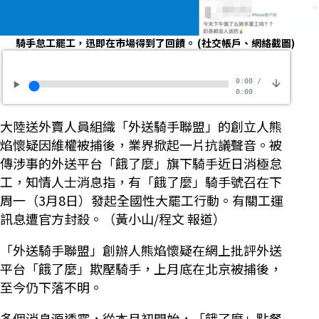
騎手怠工罷工，迅即在市場得到了回饋。
(社交帳戶、網絡截圖)
0:00
/
0:00
大陸送外賣人員組織「外送騎手聯盟」的創立人熊
焰懷疑因維權被捕後，業界掀起一片抗議聲音。被
傳涉事的外送平台「餓了麼」旗下騎手近日消極怠
工，知情人士消息指，有「餓了麼」騎手號召在下
周一（3月8日）發起全國性大罷工行動。有關工運
訊息遭官方封殺。（黃小山/程文 報道）
「外送騎手聯盟」創辦人熊焰懷疑在網上批評外送
平台「餓了麼」欺壓騎手，上月底在北京被捕後，
至今仍下落不明。
多個消息源透露，從本月初開始，「餓了麼」點餐