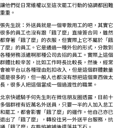
讓他們從日常維權以至這次罷工行動的協調都困難
重重。
張先生說：外送員就是一個零散用工的吧，其實它
很多的員工也沒有跟「餓了麼」直接簽合同，雖然
都穿著「餓了麼」的衣服，但實際上它不屬於「餓
了麼」的員工。它是通過一種外包的形式，分散到
各種勞務派遣啊那種公司去招的員工。實際上這個
群體比較辛苦，比如工作時長比較長，然後，經常
會被平台以各種理由剋扣收入，但是這個群體數量
還是很多的，但一般人也都沒有想把這個東西做太
長，很多人把這個當成一個過渡性的職業。
北京快遞騎手何先生則在微信朋友圈透露，目前十
多個群裡有近萬名外送員，只要一半的人加入怠工
和罷工，都會影響「餓了麼」的運作。他自己亦已
退出了「餓了麼」，轉投往另一外送平台服務，抗
議「餓了麼」在熊焰被捕後還落井下石。