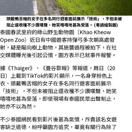
頭戴鴨舌帽的女子在多名同行遊客面前展示「技術」，不但未被
阻止還收穫不少讚嘆聲，她笑嘻嘻地甚為受落。
(粵語組製圖)
泰國春武里府的綠山野生動物園（Khao Kheow
Open Zoo）近日有中國遊客持彈弓多次朝高處發
射，疑是瞄向樹上動物，其施襲過程被拍下，在社
交媒體曝光後引起公憤，園方表示已就事件報警。
據《Thaiger》、《曼谷郵報》等報道，周日（20
日）上載到TikTok的影片顯示，一名身穿粉色上
衣、頭戴鴨舌帽的女子在多名同行遊客面前展示
「技術」，不但未被阻止還收穫不少讚嘆聲，她笑
嘻嘻地甚為受落，即使現場有泰國民眾出聲制止，
她亦不以為然。
不少泰國網民看到影片後甚為氣憤，斥責該名女遊
客缺乏道德，紛呼籲園方追究，畢竟有關行為除了