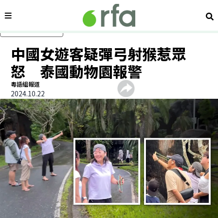
內容分類
搜
跳過主要內容
中國女遊客疑彈弓射猴惹眾
怒 泰國動物園報警
粵語組報道
2024.10.22