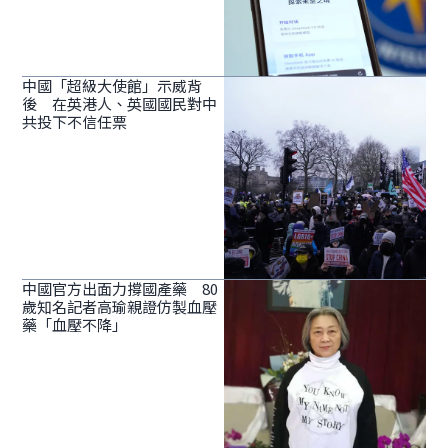
中國「超級大使館」示威背
後 在英港人、英國國民對中
共投下不信任票
中國官方出面力撐國產藥 80
歲知名記者高瑜親證仿製血壓
藥「血壓不降」