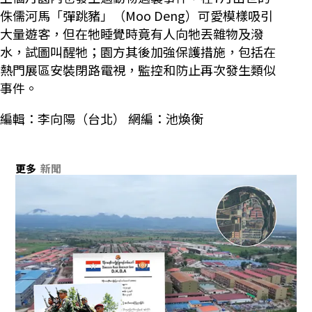
侏儒河馬「彈跳豬」（Moo Deng）可愛模樣吸引
大量遊客，但在牠睡覺時竟有人向牠丟雜物及潑
水，試圖叫醒牠；園方其後加強保護措施，包括在
熱門展區安裝閉路電視，監控和防止再次發生類似
事件。
編輯：李向陽（台北） 網編：池煥衡
更多
新聞