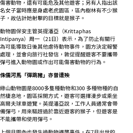
傷害動物，還有可能危及其他遊客；另有人指出該
名女子當時應是身處老虎園區，區內樹林有不少猴
子，故估計她射擊的目標就是猴子。
動物園保安主管英提潘亞（Krittaphas
Intipanya）周一（21日）表示，為了防止有關行
為可能導致日後其他虐待動物事件，園方決定報警
處理，並會向旅行社發信，敦促提醒遊客不要攜帶
彈弓進入動物園或作出可能傷害動物的行為。
侏儒河馬「彈跳豬」亦曾遭殃
綠山動物園是8000多隻種動物和300 多種物種的自
然棲息地，園區採開方式，遊客可選擇漫步或乘坐
高爾夫球車遊覽。英提潘亞說，工作人員通常會帶
備彈弓，用來驅趕過於靠近遊客的猴子，但遊客是
不能攜帶和使用彈弓。
上個月園內也發生過動物遇襲事件，在7月出世的