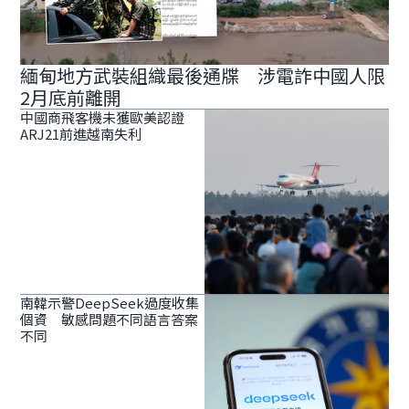
緬甸地方武裝組織最後通牒 涉電詐中國人限
2月底前離開
中國商飛客機未獲歐美認證
ARJ21前進越南失利
南韓示警DeepSeek過度收集
個資 敏感問題不同語言答案
不同