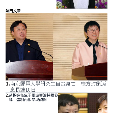
熱門文章
1
.
南京郵電大學研究生自焚身亡 校方封鎖消
息長達10日
2
.
胡錫進私生子風波輿論持續發
酵 體制內卻禁談醜聞