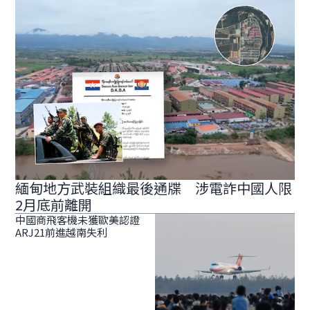
緬甸地方武裝組織最後通牒 涉電詐中國人限
2月底前離開
中國商飛客機未獲歐美認證
ARJ21前進越南失利