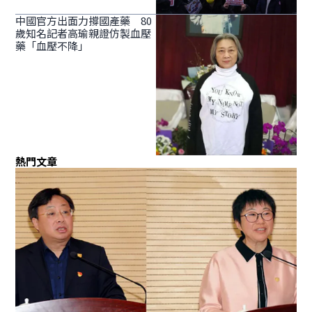
中國官方出面力撐國產藥 80
歲知名記者高瑜親證仿製血壓
藥「血壓不降」
熱門文章