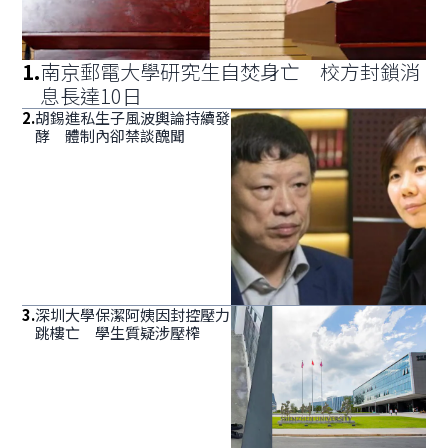
1
.
南京郵電大學研究生自焚身亡 校方封鎖消
息長達10日
2
.
胡錫進私生子風波輿論持續發
酵 體制內卻禁談醜聞
3
.
深圳大學保潔阿姨因封控壓力
跳樓亡 學生質疑涉壓榨