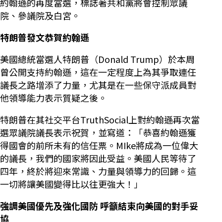
約翰遜的再度當選，標誌著共和黨將會控制眾議
院、參議院及白宮。
特朗普發文恭賀約翰遜
美國總統當選人特朗普（Donald Trump）於本周
曾公開支持約翰遜，這在一定程度上為其爭取連任
議長之路增添了力量，尤其是在一些保守派成員對
他領導能力表示質疑之後。
特朗普在其社交平台TruthSocial上對約翰遜再次當
選眾議院議長表示祝賀，並寫道：「恭喜約翰遜獲
得國會的前所未有的信任票。MIke將成為一位偉大
的議長，我們的國家將因此受益。美國人民等待了
四年，終於將迎來常識、力量與領導力的回歸。這
一切將讓美國變得比以往更強大！」
強調美國優先及強化國防
呼籲結束向美國的對手妥
協