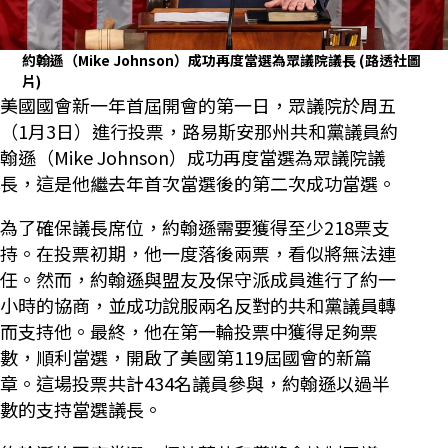
約翰遜（Mike Johnson）成功再度當選為眾議院議長
(路透社圖
片)
美國國會新一年首屆開會的第一日，眾議院於周五
（1月3日）進行投票，路易斯安那州共和黨議員約
翰遜（Mike Johnson）成功再度當選為眾議院議
長，這是他繼去年首次當選後的第二次成功當選。
為了確保議長席位，約翰遜需要獲得至少218票支
持。在投票初期，他一度落後兩票，看似將無法連
任。然而，約翰遜與盟友及保守派成員進行了約一
小時的協商，並成功說服兩名反對的共和黨議員轉
而支持他。最終，他在第一輪投票中獲得足夠票
數，順利當選，開啟了美國第119屆國會的新篇
章。這場投票共計434名議員參與，約翰遜以過半
數的支持當選議長。