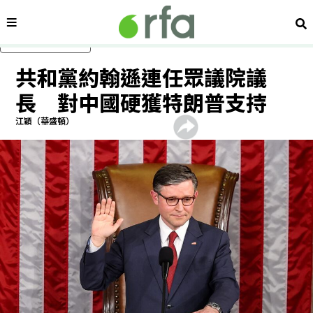
內容分類
搜
跳過主要內容
共和黨約翰遜連任眾議院議
長 對中國硬獲特朗普支持
江穎（華盛頓）