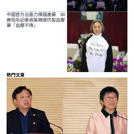
中國官方出面力撐國產藥 80
歲知名記者高瑜親證仿製血壓
藥「血壓不降」
熱門文章