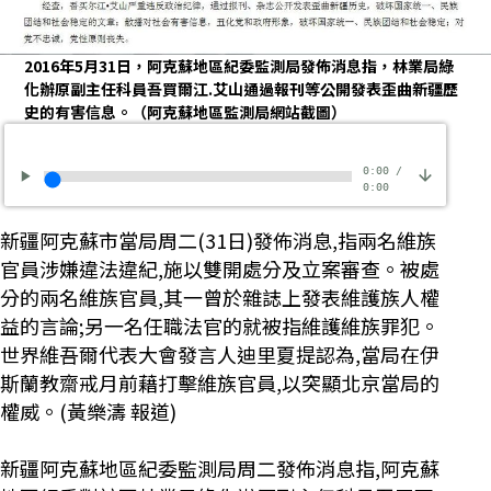
2016年5月31日，阿克蘇地區紀委監測局發佈消息指，林業局綠
化辦原副主任科員吾買爾江.艾山通過報刊等公開發表歪曲新疆歷
史的有害信息。（阿克蘇地區監測局網站截圖）
0:00
/
0:00
新疆阿克蘇市當局周二(31日)發佈消息,指兩名維族
官員涉嫌違法違紀,施以雙開處分及立案審查。被處
分的兩名維族官員,其一曾於雜誌上發表維護族人權
益的言論;另一名任職法官的就被指維護維族罪犯。
世界維吾爾代表大會發言人迪里夏提認為,當局在伊
斯蘭教齋戒月前藉打擊維族官員,以突顯北京當局的
權威。(黃樂濤 報道)
新疆阿克蘇地區紀委監測局周二發佈消息指,阿克蘇