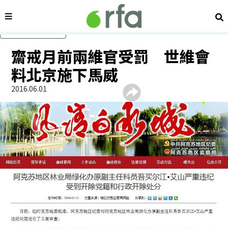
內容分類
搜
跳過主要內容
齋戒月前兩維官受罰 世維會
料北京施下馬威
2016.06.01