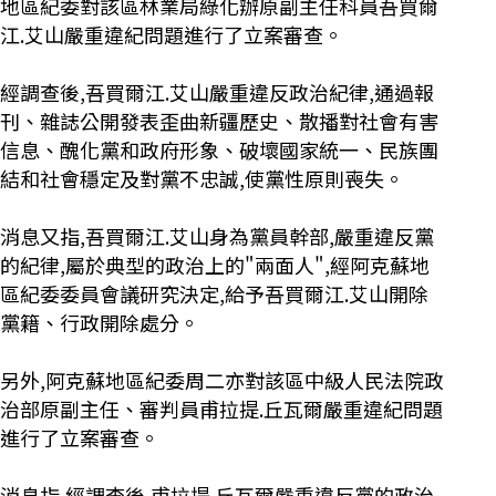
地區紀委對該區林業局綠化辦原副主任科員吾買爾
江.艾山嚴重違紀問題進行了立案審查。
經調查後,吾買爾江.艾山嚴重違反政治紀律,通過報
刊、雜誌公開發表歪曲新疆歷史、散播對社會有害
信息、醜化黨和政府形象、破壞國家統一、民族團
結和社會穩定及對黨不忠誠,使黨性原則喪失。
消息又指,吾買爾江.艾山身為黨員幹部,嚴重違反黨
的紀律,屬於典型的政治上的"兩面人",經阿克蘇地
區紀委委員會議研究決定,給予吾買爾江.艾山開除
黨籍、行政開除處分。
另外,阿克蘇地區紀委周二亦對該區中級人民法院政
治部原副主任、審判員甫拉提.丘瓦爾嚴重違紀問題
進行了立案審查。
消息指,經調查後,甫拉提.丘瓦爾嚴重違反黨的政治