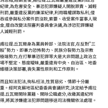
紀律,為危害安全、暴恐犯罪嫌疑人開脫罪責、減輕
刑罰,嚴重違反黨的廉潔紀律,利用職權謀取私利,侵
吞或參與私分案件罰沒款,索要、收受案件當事人現
金,擅自改變法院審判委員會決議,為涉恐犯罪嫌疑
人減輕刑罰。
甫拉提.丘瓦爾身為黨員幹部、法院法官,在反對"三
股"勢力、即暴力恐怖勢力、民族分裂勢力及宗教
極端勢力,在打擊暴恐犯罪等大是大非問題上政治立
場不堅定、態度曖昧,嚴重違背中央、自治區、地委
維穩決策部署,喪失黨性原則和工作原則。
而且知法犯法,徇私枉法,性質惡劣、情節十分嚴
重。經阿克蘇地區紀委委員會議研究,決定給予甫拉
提.丘瓦爾開除黨籍、開除公職處分,收繳其違紀所
得,將其涉嫌違法犯罪問題移送司法機關依法處理。