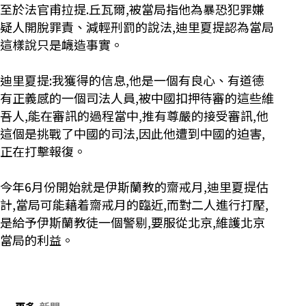
至於法官甫拉提.丘瓦爾,被當局指他為暴恐犯罪嫌
疑人開脫罪責、減輕刑罰的說法,迪里夏提認為當局
這樣說只是衊造事實。
迪里夏提:我獲得的信息,他是一個有良心、有道德
有正義感的一個司法人員,被中國扣押待審的這些維
吾人,能在審訊的過程當中,推有尊嚴的接受審訊,他
這個是挑戰了中國的司法,因此他遭到中國的迫害,
正在打擊報復。
今年6月份開始就是伊斯蘭教的齋戒月,迪里夏提估
計,當局可能藉着齋戒月的臨近,而對二人進行打壓,
是給予伊斯蘭教徒一個警剔,要服從北京,維護北京
當局的利益。