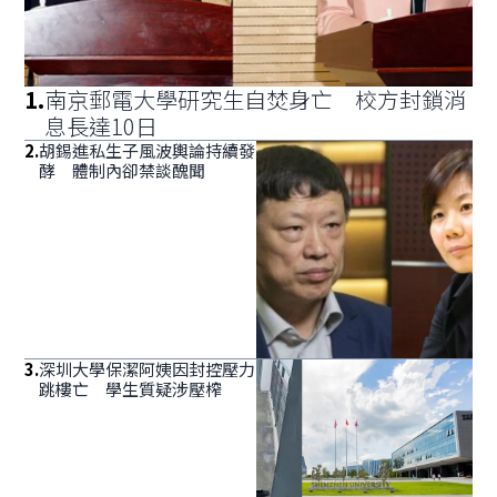
1
.
南京郵電大學研究生自焚身亡 校方封鎖消
息長達10日
2
.
胡錫進私生子風波輿論持續發
酵 體制內卻禁談醜聞
3
.
深圳大學保潔阿姨因封控壓力
跳樓亡 學生質疑涉壓榨