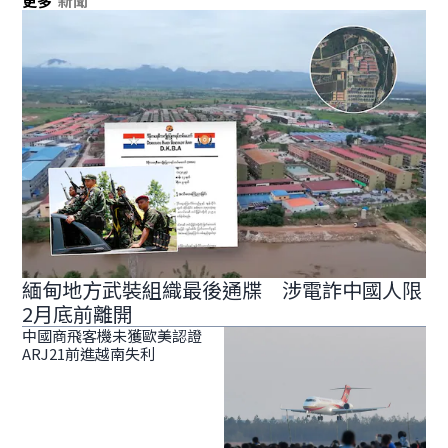
更多
新聞
緬甸地方武裝組織最後通牒 涉電詐中國人限
2月底前離開
中國商飛客機未獲歐美認證
ARJ21前進越南失利