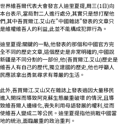
世界維吾爾代表大會發言人迪里夏提,周三(1日)向
本台表示,當局對二人進行處分,其實只是想打壓他
們,其中吾買爾江.艾山在"中國雜誌"發表的文章只
是維權維吾人的利益,此並不能構成犯罪行為。
迪里夏提:關鍵的一點,他發表的那個和中國官方完
全不同的歷史文章,這個歷史是非常明確的,中國說
新疆是不同分割的一部份,他(吾買爾江.艾山)歷史是
維吾人有自己的歷代,獨立建國的歷史,他也呼籲人
民應該拿出勇氣尋求有尊嚴的生活。
此外,吾買爾江.艾山又在雜誌上發表過因大量移民
進入開採而導致阿克蘇生態嚴重破壞 的情況,且導
致維吾爾人邊緣化,喪失利用母語發展的權利,從而
使維吾人變成二等公民。迪里夏提指他挑戰中國當
地的統治,面臨嚴重的政治重判。