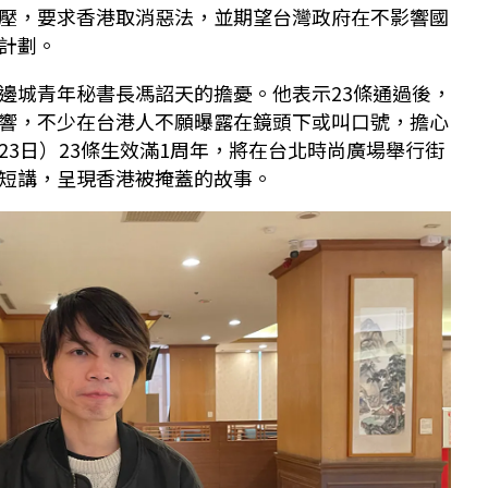
壓，要求香港取消惡法，並期望台灣政府在不影響國
計劃。
邊城青年秘書長馮詔天的擔憂。他表示23條通過後，
響，不少在台港人不願曝露在鏡頭下或叫口號，擔心
23日）23條生效滿1周年，將在台北時尚廣場舉行街
短講，呈現香港被掩蓋的故事。