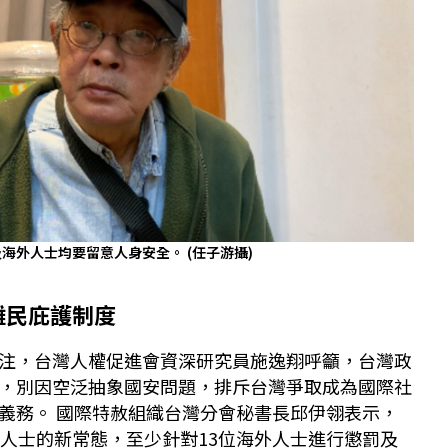
及海外人士均要留意人身安全。
(任子游攝)
難民庇護制度
注，台灣人權促進會資深研究員施逸翔呼籲，台灣政
，別因空泛抽象國安問題，排斥台灣爭取成為國際社
義務。 國際特赦組織台灣分會秘書長邱伊翎表示，
議人士的新常態，至少針對13位海外人士進行懲罰及