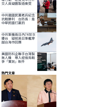
交人員疑圖製造衝突
中共邀國民黨老兵紀念
抗戰勝利 台防長：是
中華民國打贏的
中共軍機兩日內74架次
擾台 疑就英日軍艦穿
越台海作回應
美國防科企聯手台灣製
無人機 導入經俄烏戰
爭「實測」軟件
熱門文章