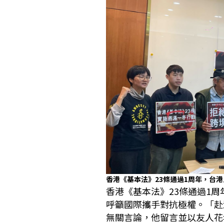
香港《基本法》23條通過1周年，台
香港《基本法》23條通過1
呼籲國際攜手對抗極權。「赴湯
無關言論，他留言並以友人花