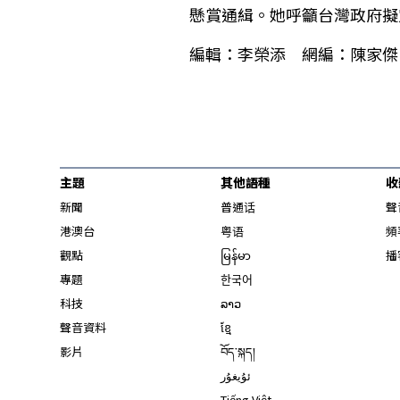
懸賞通緝。她呼籲台灣政府擬
編輯：李榮添 網編：陳家傑
主題
其他語種
收
新聞
普通话
聲
港澳台
粤语
頻
觀點
မြန်မာ
播
專題
한국어
科技
ລາວ
聲音資料
ខ្មែ
影片
བོད་སྐད།
ئۇيغۇر
Tiếng Việt