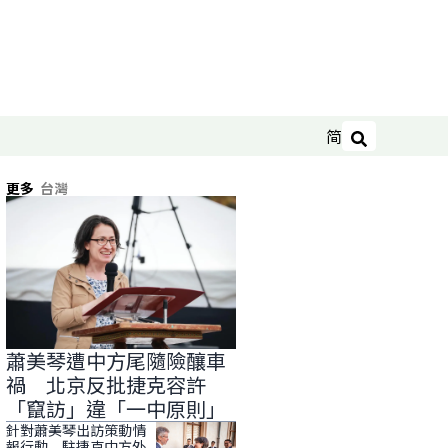
简
搜尋
更多
台灣
蕭美琴遭中方尾隨險釀車
禍 北京反批捷克容許
「竄訪」違「一中原則」
針對蕭美琴出訪策動情
報行動 駐捷克中方外