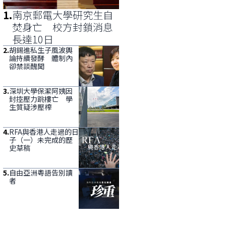
1
.
南京郵電大學研究生自
焚身亡 校方封鎖消息
長達10日
2
.
胡錫進私生子風波輿
論持續發酵 體制內
卻禁談醜聞
3
.
深圳大學保潔阿姨因
封控壓力跳樓亡 學
生質疑涉壓榨
4
.
RFA與香港人走過的日
子（一）未完成的歷
史草稿
5
.
自由亞洲粵語告別讀
者