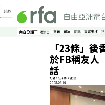
跳過主要內容
內容分類
專題
司法
觀點
事實查核
科
港澳台
內容分類
「23條」後
於FB稱友人
話
記者：任子游（台北）
2025.03.19