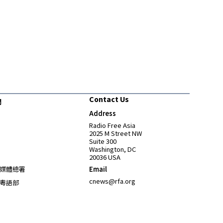
Contact Us
們
Address
Opens in new window
Radio Free Asia
2025 M Street NW
Suite 300
Washington, DC
20036 USA
Opens in new window
媒體總署
Email
Opens in new window
cnews@rfa.org
粵語部
Opens in new window