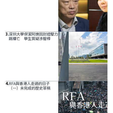
3
.
深圳大學保潔阿姨因封控壓力
跳樓亡 學生質疑涉壓榨
4
.
RFA與香港人走過的日子
（一）未完成的歷史草稿