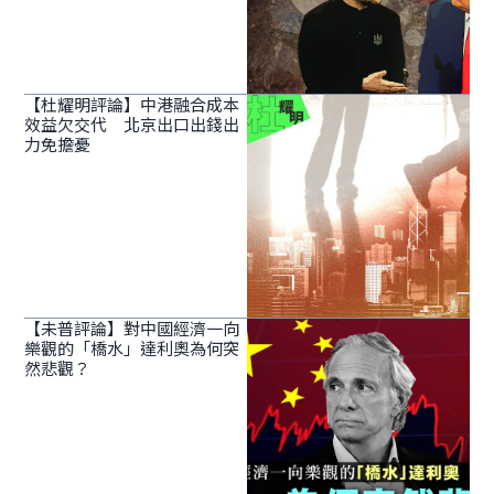
【杜耀明評論】中港融合成本
效益欠交代 北京出口出錢出
力免擔憂
【未普評論】對中國經濟一向
樂觀的「橋水」達利奧為何突
然悲觀？