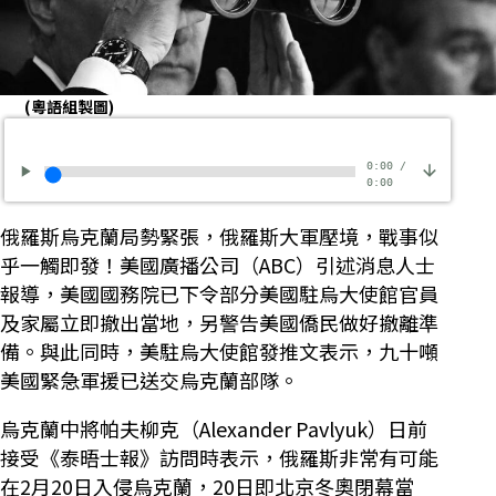
(粵語組製圖)
0:00
/
0:00
俄羅斯烏克蘭局勢緊張，俄羅斯大軍壓境，戰事似
乎一觸即發！美國廣播公司（ABC）引述消息人士
報導，美國國務院已下令部分美國駐烏大使館官員
及家屬立即撤出當地，另警告美國僑民做好撤離準
備。與此同時，美駐烏大使館發推文表示，九十噸
美國緊急軍援已送交烏克蘭部隊。
烏克蘭中將帕夫柳克（Alexander Pavlyuk）日前
接受《泰晤士報》訪問時表示，俄羅斯非常有可能
在2月20日入侵烏克蘭，20日即北京冬奧閉幕當