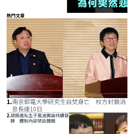
熱門文章
1
.
南京郵電大學研究生自焚身亡 校方封鎖消
息長達10日
2
.
胡錫進私生子風波輿論持續發
酵 體制內卻禁談醜聞