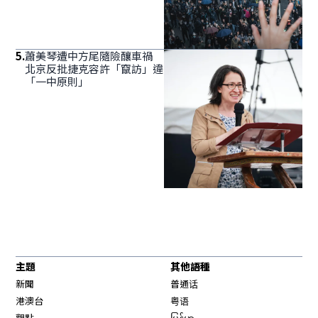
5
.
蕭美琴遭中方尾隨險釀車禍
北京反批捷克容許「竄訪」違
「一中原則」
主題
其他語種
新聞
普通话
港澳台
粤语
觀點
မြန်မာ