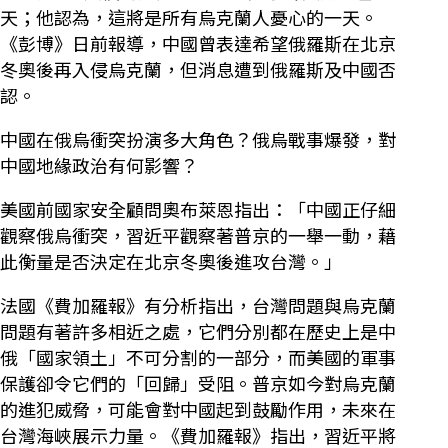
天；他認為，這將是所有烏克蘭人憂心的一天。
《彭博》日前報導，中國曾表達希望俄羅斯在北京
冬奧後再入侵烏克蘭，但消息遭到俄羅斯及中國否
認。
中國在俄烏衝突扮演多大角色？俄烏戰事爆發，對
中國地緣政治有何影響？
美國前國家安全顧問奧布萊恩指出：「中國正仔細
觀察俄烏衝突，習近平觀察著普京的一舉一動，藉
此衡量是否決定在北京冬奧後進攻台灣。」
法國《費加羅報》有分析指出，台灣問題與烏克蘭
問題有著許多相近之處，它們分別都在歷史上是中
俄「國家領土」不可分割的一部分，而美國的軍事
保護卻令它們的「回歸」受阻。普京如今對烏克蘭
的進犯威脅，可能會對中國起到鼓勵作用，未來在
台灣海峽展示力量。《費加羅報》指出，習近平將