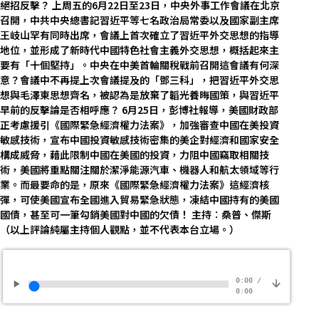
絕招反擊？ 上周五的6月22日至23日，中央外事工作會議在北京
召開，中共中央總書記習近平等七名政治局常委以及國家副主席
王岐山罕有同時出席，會議上首次確立了習近平外交思想的指導
地位，並形成了新時代中國特色社會主義外交思想，概括起來主
要有「十個堅持」。中央在中美首輪關稅戰前召開這會議有何深
意？會議中不再提上次會議提及的「鄧三科」，把習近平外交思
想與毛澤東思想齊名，被認為是放棄了韜光養晦國策，與習近平
早前的反擊論是否相呼應？ 6月25日，彭博社報導，美國財政部
正考慮援引《國際緊急經濟權力法案》，加強審查中國在美投資
敏感技術，宣布中國投資敏感技術密集的美企對經濟和國家安全
構成威脅，藉此限制中國在美國的投資，力阻中國竊取相關技
術，美國將重點關注關於潔淨能源汽車、機器人和航太領域等行
業。而最要命的是，原來《國際緊急經濟權力法案》這經濟核
彈，可使美國宣布全國進入貿易緊急狀態，凍結中國持有的美國
國債，甚至可一筆勾銷美國對中國的欠債！ 主持︰桑普、傑斯
（以上評論純屬主持個人觀點，並不代表本台立場。）
0:00
/
0:00