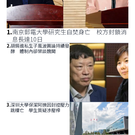
1
.
南京郵電大學研究生自焚身亡 校方封鎖消
息長達10日
2
.
胡錫進私生子風波輿論持續發
酵 體制內卻禁談醜聞
3
.
深圳大學保潔阿姨因封控壓力
跳樓亡 學生質疑涉壓榨