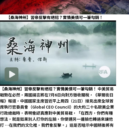
【桑海神州】習帝反擊有絕招？實情美債可一筆勾銷！
【桑海神州】習帝反擊有絕招？實情美債可一筆勾銷！
中美貿易
戰勢在必然，兩國揚言將在7月6日向對方徵收關稅，《華爾街日
報》報道，中國國家主席習近平上周四（21日）接見出席全球首
席執行官委員會（Global CEO Council）的大約二十名歐美企業
行政總裁時，表明會認真應對中美貿易戰，「在西方，你們有種
想法，就是如果別人打你的左臉，你便連另一邊臉也轉過來讓他
打 …在我們的文化裡，我們會反擊。」這是否暗示中國稍後將有