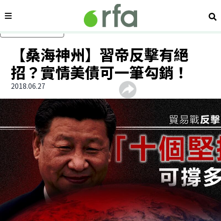
內容分類
搜
跳過主要內容
【桑海神州】習帝反擊有絕
招？實情美債可一筆勾銷！
2018.06.27