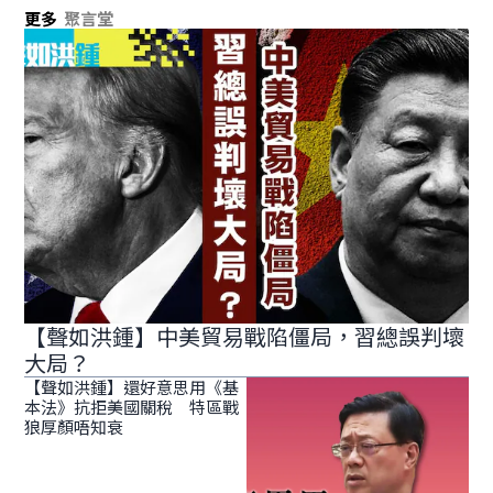
更多
聚言堂
【聲如洪鍾】中美貿易戰陷僵局，習總誤判壞
大局？
【聲如洪鍾】還好意思用《基
本法》抗拒美國關稅 特區戰
狼厚顏唔知衰