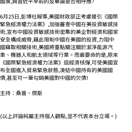
國策,與習近平早前的反擊論是否相呼應?
6月25日,彭博社報導,美國財政部正考慮援引《國際
緊急經濟權力法案》,加強審查中國在美投資敏感技
術,宣布中國投資敏感技術密集的美企對經濟和國家
安全構成威脅,藉此限制中國在美國的投資,力阻中
國竊取相關技術,美國將重點關注關於潔淨能源汽
車、機器人和航太領域等行業。而最要命的是,原來
《國際緊急經濟權力法案》這經濟核彈,可使美國宣
布全國進入貿易緊急狀態,凍結中國持有的美國國
債,甚至可一筆勾銷美國對中國的欠債!
主持︰桑普、傑斯
(以上評論純屬主持個人觀點,並不代表本台立場。)