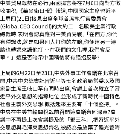
中美貿易戰勢在必行,兩國揚言將在7月6日向對方徵
收關稅,《華爾街日報》報道,中國國家主席習近平
上周四(21日)接見出席全球首席執行官委員會
(Global CEO Council)的大約二十名歐美企業行政
總裁時,表明會認真應對中美貿易戰,「在西方,你們
有種想法,就是如果別人打你的左臉,你便連另一邊
臉也轉過來讓他打 …在我們的文化裡,我們會反
擊。」這是否暗示中國稍後將有絕招反擊?
上周的6月22日至23日,中央外事工作會議在北京召
開,中共中央總書記習近平等七名政治局常委以及國
家副主席王岐山罕有同時出席,會議上首次確立了習
近平外交思想的指導地位,並形成了新時代中國特色
社會主義外交思想,概括起來主要有「十個堅持」。
中央在中美首輪關稅戰前召開這會議有何深意?會
議中不再提上次會議提及的「鄧三科」,把習近平外
交思想與毛澤東思想齊名,被認為是放棄了韜光養晦