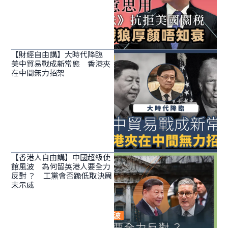
【財經自由講】大時代降臨
美中貿易戰成新常態 香港夾
在中間無力招架
【香港人自由講】中國超級使
館風波 為何留英港人要全力
反對 ？ 工黨會否跪低取決周
末示威