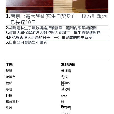
1
.
南京郵電大學研究生自焚身亡 校方封鎖消
息長達10日
2
.
胡錫進私生子風波輿論持續發酵 體制內卻禁談醜聞
3
.
深圳大學保潔阿姨因封控壓力跳樓亡 學生質疑涉壓榨
4
.
RFA與香港人走過的日子（一）未完成的歷史草稿
5
.
自由亞洲粵語告別讀者
主題
其他語種
新聞
普通话
港澳台
粤语
觀點
မြန်မာ
專題
한국어
科技
ລາວ
聲音資料
ខ្មែ
影片
བོད་སྐད།
ئۇيغۇر