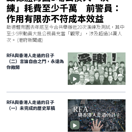
練」耗費至少千萬 前警員：
作用有限亦不符成本效益
啟德體育園去年底至今合共舉辦近20次演練及測試，其中
至少5宗動員大批公務員充當「觀眾」，涉及超過14萬人
次。 (港府新聞處)
RFA與香港人走過的日子
（二）言論自由之門，永遠為
你敞開
RFA與香港人走過的日子
（一）未完成的歷史草稿