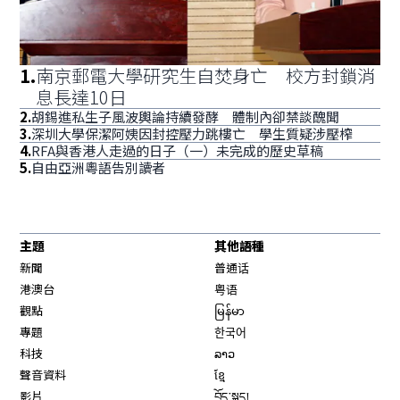
1
.
南京郵電大學研究生自焚身亡 校方封鎖消
息長達10日
2
.
胡錫進私生子風波輿論持續發酵 體制內卻禁談醜聞
3
.
深圳大學保潔阿姨因封控壓力跳樓亡 學生質疑涉壓榨
4
.
RFA與香港人走過的日子（一）未完成的歷史草稿
5
.
自由亞洲粵語告別讀者
主題
其他語種
新聞
普通话
港澳台
粤语
觀點
မြန်မာ
專題
한국어
科技
ລາວ
聲音資料
ខ្មែ
影片
བོད་སྐད།